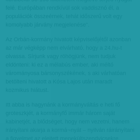
felé. Európában rendkívül sok vaddisznó él, a
populációk összeérnek, tehát időszerű volt egy
komolyabb járvány megjelenése”.
Az Orbán-kormány hivatott képviselőjétől azonban
az már végképp nem elvárható, hogy a 24.hu-t
olvassa. Sírjunk vagy röhögjünk, nem tudjuk
eldönteni: ki ez a mélabús ember, aki méltó
várományosa bársonyszékének, s aki várhatóan
betölteni hivatott a Kósa Lajos után maradt
kozmikus hiátust.
Itt abba is hagynánk a kormányváltás e heti fő
groteszkjét, a kormányfő immár három saját
kabinetjét, a blődséget, hogy nem vezetni, hanem
irányítani akarja a kormá¬nyát – nyilván ráirányítani
a figyelmet az elejtett menekültszendvicsekre.