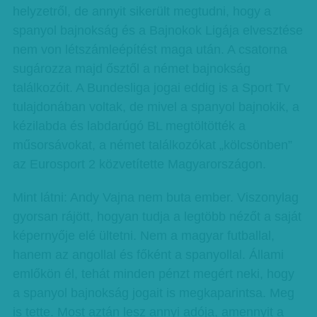
helyzetről, de annyit sikerült megtudni, hogy a
spanyol bajnokság és a Bajnokok Ligája elvesztése
nem von létszámleépítést maga után. A csatorna
sugározza majd ősztől a német bajnokság
találkozóit. A Bundesliga jogai eddig is a Sport Tv
tulajdonában voltak, de mivel a spanyol bajnokik, a
kézilabda és labdarúgó BL megtöltötték a
műsorsávokat, a német találkozókat „kölcsönben”
az Eurosport 2 közvetítette Magyarországon.
Mint látni: Andy Vajna nem buta ember. Viszonylag
gyorsan rájött, hogyan tudja a legtöbb nézőt a saját
képernyője elé ültetni. Nem a magyar futballal,
hanem az angollal és főként a spanyollal. Állami
emlőkön él, tehát minden pénzt megért neki, hogy
a spanyol bajnokság jogait is megkaparintsa. Meg
is tette. Most aztán lesz annyi adója, amennyit a