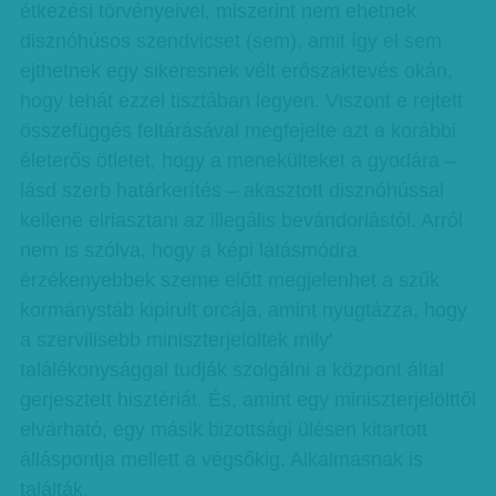
étkezési törvényeivel, miszerint nem ehetnek
disznóhúsos szendvicset (sem), amit így el sem
ejthetnek egy sikeresnek vélt erőszaktevés okán,
hogy tehát ezzel tisztában legyen. Viszont e rejtett
összefüggés feltárásával megfejelte azt a korábbi
életerős ötletet, hogy a menekülteket a gyodára –
lásd szerb határkerítés – akasztott disznóhússal
kellene elriasztani az illegális bevándorlástól. Arról
nem is szólva, hogy a képi látásmódra
érzékenyebbek szeme előtt megjelenhet a szűk
kormánystáb kipirult orcája, amint nyugtázza, hogy
a szervilisebb miniszterjelöltek mily'
találékonysággal tudják szolgálni a központ által
gerjesztett hisztériát. És, amint egy miniszterjelölttől
elvárható, egy másik bizottsági ülésen kitartott
álláspontja mellett a végsőkig. Alkalmasnak is
találták.