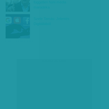
független honi média
maradéka
Szele Tamás: Jelentés
Digitáliából
társadalmi célú hirdetés