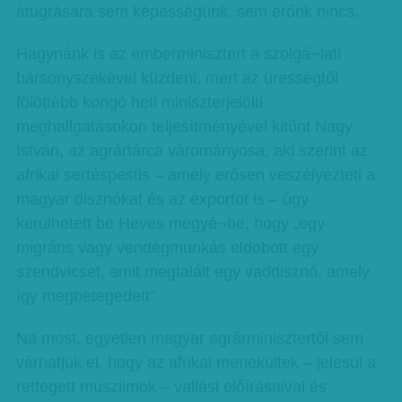
átugrására sem képességünk, sem erőnk nincs.
Hagynánk is az emberminisztert a szolgá¬lati
bársonyszékével küzdeni, mert az ürességtől
fölöttébb kongó heti miniszterjelölti
meghallgatásokon teljesítményével kitűnt Nagy
István, az agrártárca várományosa, aki szerint az
afrikai sertéspestis – amely erősen veszélyezteti a
magyar disznókat és az exportot is – úgy
kerülhetett be Heves megyé¬be, hogy „egy
migráns vagy vendégmunkás eldobott egy
szendvicset, amit megtalált egy vaddisznó, amely
így megbetegedett”.
Na most, egyetlen magyar agrárminisztertől sem
várhatjuk el, hogy az afrikai menekültek – jelesül a
rettegett muszlimok – vallási előírásaival és