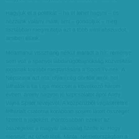
Hagyjuk el a politikát – ha el lehet hagyni – és
nézzünk valami mást, ami – gondoljuk – még
tisztábban megmutatja azt a több mint abszurdot,
amiben élünk.
Méltatlanul visszhang nélkül maradt a hír: reménye
sem volt a spanyol labdarúgóbajnokság közvetítési
jogainak további megtartására a Sport Tv-nek. A
Népszava azt írta: olyan cég döntött arról, hol
láthatók a La Liga meccsei a következő három
évben, amely nagyon jó kapcsolatot ápol Andy
Vajna Spíler tévéjével. A közpénzből vágásérettre
felhizlalt csatorna korábban sosem látott összeget
fizetett a jogokért. Pontosabban ezeket az
összegeket a magyar lakosság fizette ki. Hogy
mennyit, az üzleti titok. Minta: Németországban a