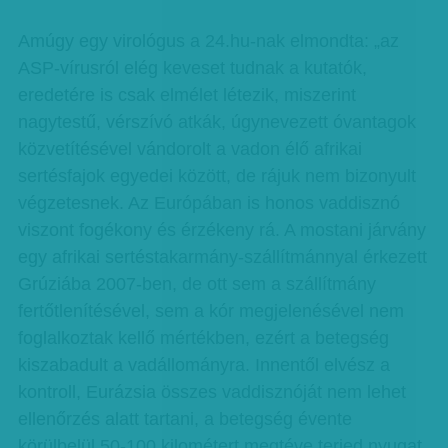
Amúgy egy virológus a 24.hu-nak elmondta: „az
ASP-vírusról elég keveset tudnak a kutatók,
eredetére is csak elmélet létezik, miszerint
nagytestű, vérszívó atkák, úgynevezett óvantagok
közvetítésével vándorolt a vadon élő afrikai
sertésfajok egyedei között, de rájuk nem bizonyult
végzetesnek. Az Európában is honos vaddisznó
viszont fogékony és érzékeny rá. A mostani járvány
egy afrikai sertéstakarmány-szállítmánnyal érkezett
Grúziába 2007-ben, de ott sem a szállítmány
fertőtlenítésével, sem a kór megjelenésével nem
foglalkoztak kellő mértékben, ezért a betegség
kiszabadult a vadállományra. Innentől elvész a
kontroll, Eurázsia összes vaddisznóját nem lehet
ellenőrzés alatt tartani, a betegség évente
körülbelül 50-100 kilométert megtéve terjed nyugat