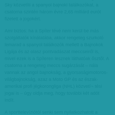
Sky közvetíti a spanyol bajnoki találkozókat, a
csatorna szintén három évre 2,65 milliárd eurót
fizetett a jogokért.
Ami biztos: ha a Spíler tévé nem kerül be más
szolgáltatók kínálatába, akkor rengeteg szurkoló
lemarad a spanyol találkozók mellett a Bajnokok
Ligája és az olasz pontvadászat meccseiről is,
mivel ezek is a Spíleren lesznek láthatóak ősztől. A
csatorna a rengeteg meccs sugárzását – nála
vannak az angol bajnokság, a gyorsaságimotoros-
világbajnokság, azaz a Moto GP és az észak-
amerikai profi jégkorongliga (NHL) közvetí¬ tési
jogai is – úgy oldja meg, hogy további két adót
indít.
A sporttelevíziótól senki sem nyilatkozhatott a