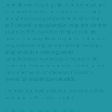
jogok elbírnak. Ha pedig valaki nem tud hozzájutni
a spanyol La Ligához, hát magára vessen, miért
nem pártolja Vajna gyarapodását, és kéri számon
az ő csatornáit a szolgáltatóján. Hogy erre rámehet
a kormányfőhöz egy időben kifejezetten lojális
sporttévé spanyol pályákon ugyancsak otthonosan
mozgó gárdája, hogy semmi köze egy valóságos
tévépiachoz és a műsorfogyasztás
szabadságához? Az mindegy. A Vajna-tévé elé
kényszerített közönség még hálás is lehet, ha nem
kap a meccsek között egyperces híradókat a
menekültek eldobált szendvicseiről.
Bégetünk, bégetünk, miközben terelnek bennünket,
mint a juhokat. Karámból karámba.
Címkék:
új kormány
,
média-sajtó-tévé-rádió-internet