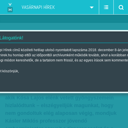
VASÁRNAPI HÍREK
 Látogatónk!
Eldobálva
i Hírek című közéleti hetilap utolsó nyomtatott lapszáma 2018. december 8-án jel
hirek.hu honlap ettől az időponttól archívumként működik tovább, ahol a korábban
Szerző:
Friss Róbert
| Megjelent a 2018. május 19.-i lapszámban
égi módon kereshetők, de a tartalom nem frissül, és az egyes írások sem kommente
t köszönjük,
Lehet csesztetni az ellenzéki sajtót – amíg van
–, hogy túlságosan elfogultan kezeli a leendő
kormánytagok megszólalásait, s néha mi is –
akik Kósa Lajos elénk vetett gyöngyszemein
hizlalódtunk – elszégyelljük magunkat, hogy
nem gondoltuk elég alaposan végig, mondjuk
Kásler Miklós professzor jövendő