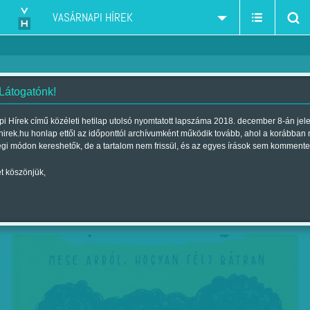
VASÁRNAPI HÍREK
 Látogatónk!
EZT LÁTNI KELL!
i Hírek című közéleti hetilap utolsó nyomtatott lapszáma 2018. december 8-án jel
hirek.hu honlap ettől az időponttól archívumként működik tovább, ahol a korábban
| Megjelent a 2018. december 08.-i lapszámban
égi módon kereshetők, de a tartalom nem frissül, és az egyes írások sem kommente
A Kolibri Kiadó karácsonyi családi
t köszönjük,
matinédélelőttje garantáltan kiszippant az
ünnepre készülődés őrületéből.