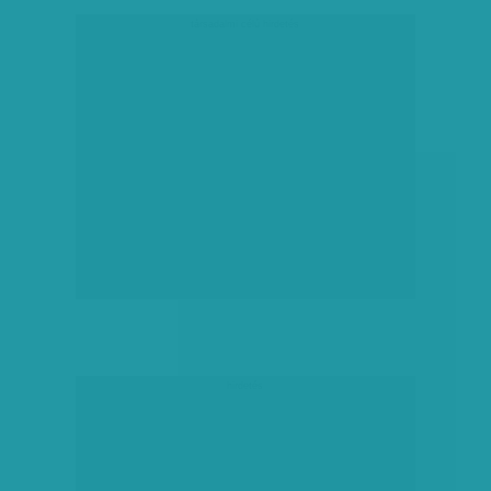
társadalmi célú hirdetés
hirdetés