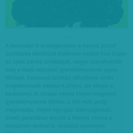
hirdetes
A december 5-re ideiglenesen a Katona József
Színházba átköltözött Kolibriben ezúttal Kiss Eszter
és Újlaki Dénes szólaltatják, vagyis személyesítik
meg a kiadó népszerű gyerekkönyveinek egyes
főhőseit. Felolvasó-színházi előadásaik során
megelevenedik például A Grincs, aki ellopta a
karácsonyt, Al Ghaoui Hesna frissen megjelent
gyerekkönyvének főhőse, a hős Holli pedig
megmutatja, milyen egy igazi bátorságinduló,
amitől garantáltan elmúlik a félelem. Hesna a
helyszínen dedikál is, ráadásul személyes