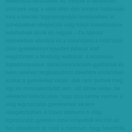
féleleműző tanácsokat ad, melyek a láthatatlan
szörnyek vagy a sötét ellen épp annyira hatásosak,
mint a harctéri fegyverropogás rémületében. A
színészekkel elképesztő világ körüli kalandozásra
indulhatnak kicsik és nagyok – Fa Nándor
képzeletbeli vitorlása és a Kalandjaim a Föld körül
című gyerekkönyv egyetlen pillanat alatt
megszünteti a távolság realitását. A kézműves
foglalkozásokkal, karácsonyiajándék-gyártással és
némi zenével megbolondított délelőttre elsősorban
azokat a gyerekeket várják, akik nem ijednek meg
egy kis rosszalkodástól sem, sőt állnak elébe, ha
véletlenül kiderül róluk, hogy biza benne vannak a
világ legrosszabb gyerekeinek alkalmi
válogatottjában. A David Walliams A világ
legrosszabb gyerekei című könyvéből készült ad
hoc előadáson az csak a minimum, hogy felvetődik