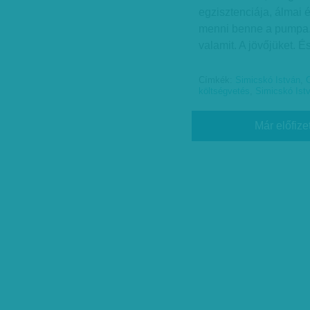
egzisztenciája, álmai é
menni benne a pumpa. 
valamit. A jövőjüket. É
Címkék:
Simicskó István
,
költségvetés
,
Simicskó Ist
Már előfize