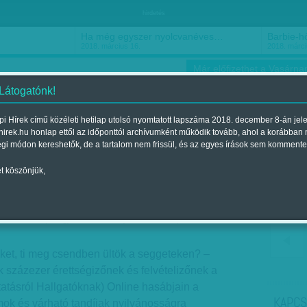
hirdetés
Ha még egyszer nyolcvanéves…
Barbie-h
2018. március 16.
2018. márci
Már előfizethet a Vasárnap
 Látogatónk!
i Hírek című közéleti hetilap utolsó nyomtatott lapszáma 2018. december 8-án jel
hirek.hu honlap ettől az időponttól archívumként működik tovább, ahol a korábban
ókusz
Szerintem
Ízlés
Sport
égi módon kereshetők, de a tartalom nem frissül, és az egyes írások sem kommente
t köszönjük,
 vesszük be!
ardt Olivér
| Megjelent a 2012. január 22.-i lapszámban
töket, ti meg csendben ültök a seggeteken? –
k százezer érettségizőnek és felvételizőnek a
tásról Hallgatóknak) Online hasábjain a
KAPCS
mok és várható tandíjak nyilvánosságra