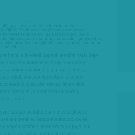
hirdetes
ülő egyszerre vitázott az interneten és a
 jövőjéről. Több ezer megosztás és comment
ó kérdésre tapintottunk, és a látszólagos csend
űlnek. Mindeközben a kormány társadalmi igényeket és
ve hülyét csinál a fiatalokból és saját ábrándjai mentén
zedékeit.
ár héttel a felvételi papírok leadási határideje
re kiderült hivatalosan is, hogy a kormány
z szakokon gyakorlatilag megszünteti az
a­zo­ló­dott, amit már korábban is sejteni
s családból jössz, és nem az állam által
ületre készültél, kidobhatod a kemény
et a francba.
yarországának láthatóan nincs szüksége
 szakemberekre, társadalomtudósokra és
 a végén számon kérnék rajtuk a jogállam
olnának az egész gazdasági rendszer