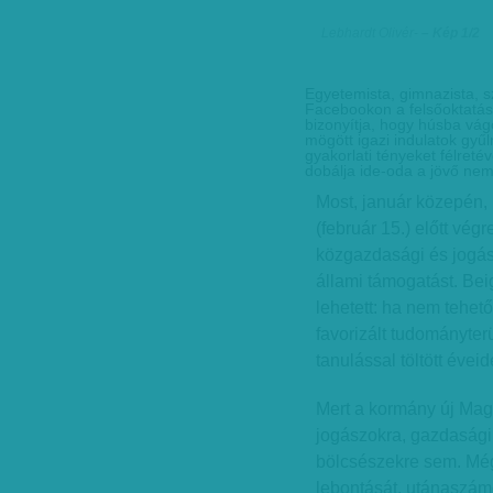
Lebhardt Olivér
-
– Kép 1/2
Egyetemista, gimnazista, sz
Facebookon a felsőoktatás
bizonyítja, hogy húsba vág
mögött igazi indulatok gy
gyakorlati tényeket félreté
dobálja ide-oda a jövő nem
Most, január közepén, p
(február 15.) előtt vég
közgazdasági és jogás
állami támogatást. Beig
lehetett: ha nem tehető
favorizált tudományter
tanulással töltött éveid
Mert a kormány új Mag
jogászokra, gazdasági
bölcsészekre sem. Még
lebontását, utánaszám