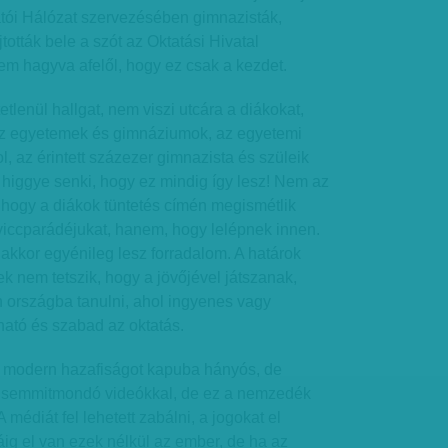
gatói Hálózat szervezésében gimnazisták,
jtották bele a szót az Oktatási Hivatal
em hagyva afelől, hogy ez csak a kezdet.
lenül hallgat, nem viszi utcára a diákokat,
az egyetemek és gimnáziumok, az egyetemi
l, az érintett százezer gimnazista és szüleik
 higgye senki, hogy ez mindig így lesz! Nem az
 hogy a diákok tüntetés címén megismétlik
ccparádéjukat, hanem, hogy lelépnek innen.
akkor egyénileg lesz forradalom. A határok
ek nem tetszik, hogy a jövőjével játszanak,
 országba tanulni, ahol ingyenes vagy
ható és szabad az oktatás.
a modern hazafiságot kapuba hányós, de
n semmitmondó videókkal, de ez a nemzedék
 médiát fel lehetett zabálni, a jogokat el
ráig el van ezek nélkül az ember, de ha az