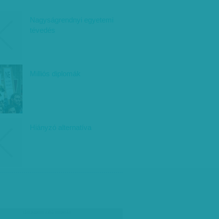
Nagyságrendnyi egyetemi
tévedés
Milliós diplomák
Hiányzó alternatíva
társadalmi célú hirdetés