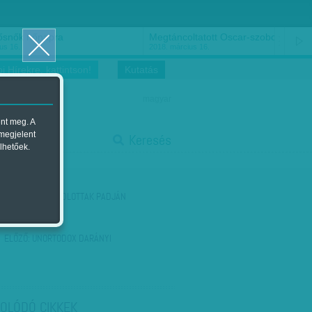
ősnők nőnapra
Megtáncoltatott Oscar-szobor
us 16.
2018. március 16.
i Hírekre, kattintson!
Kutatás
magyar
ent meg. A
start
 megjelent
Keresés
lhetőek.
stop
KÖVETKEZŐ:
VÁDLOTTAK PADJÁN
ELŐZŐ:
UNORTODOX DARÁNYI
OLÓDÓ CIKKEK