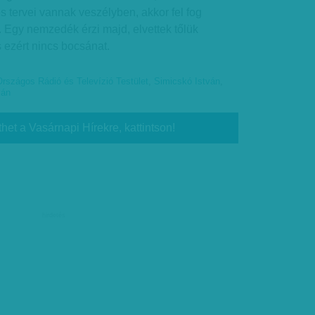
s tervei vannak veszélyben, akkor fel fog
Egy nemzedék érzi majd, elvettek tőlük
s ezért nincs bocsánat.
Országos Rádió és Televízió Testület
,
Simicskó István
,
ván
thet a Vasárnapi Hírekre, kattintson!
hirdetés