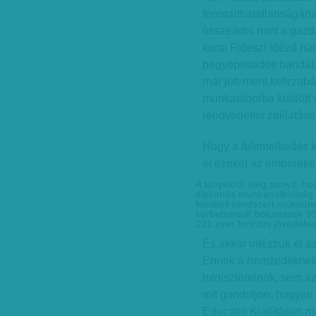
fenntarthatatlanságán
összeadni mint a gazda
korai Fideszt idéző n
begyöpösödött bandát.
már jött-ment ke­­fir­za
munkatáborba küldött
rendvédelmi zaklatáso
Hogy a felemelkedés k
el ezeket az embereket
A tényekről elég annyit, ho
diplomás munkanélküliség
felvételi rendszert működt
körbehurcolt bölcsészek 99
121 ezer forintos jövedele
És akkor intézzük el 
Ennek a nemzedéknek s
miniszterelnök, sem az
mit gondoljon, hogyan t
Educatio Kiállításon m