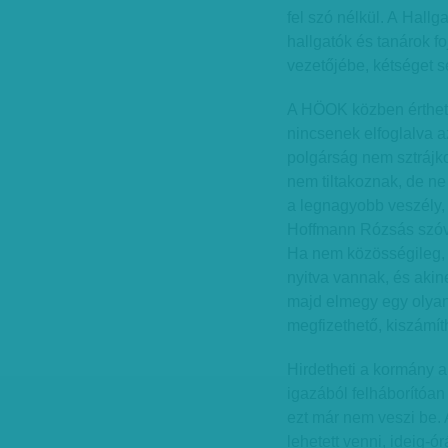
fel szó nélkül. A Hall
hallgatók és tanárok fo
vezetőjébe, kétséget s
A HÖOK közben érthetet
nincsenek elfoglalva 
polgárság nem sztrájko
nem tiltakoznak, de ne
a legnagyobb veszély,
Hoffmann Rózsás szóvi
Ha nem közösségileg, 
nyitva vannak, és akin
majd elmegy egy olyan
megfizethető, kiszámít
Hirdetheti a kormány 
igazából felháborítóa
ezt már nem veszi be. A
lehetett venni, ideig-ó