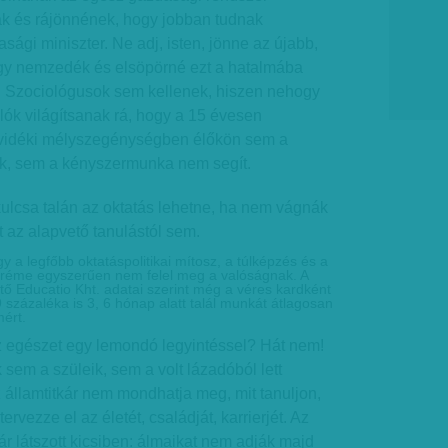
ak és rájönnének, hogy jobban tudnak
sági miniszter. Ne adj, isten, jönne az újabb,
agy nemzedék és elsöpörné ezt a hatalmába
 Szociológusok sem kellenek, hiszen nehogy
­bá­lók világítsanak rá, hogy a 15 évesen
 vidéki mélyszegénységben élőkön sem a
k, sem a kény­­szermunka nem segít.
ulcsa talán az oktatás lehetne, ha nem vágnák
 az alapvető tanulástól sem.
gy a legfőbb oktatáspolitikai mítosz, a túlképzés és a
 réme egyszerűen nem felel meg a valóságnak. A
ető Educatio Kht. adatai szerint még a véres kardként
 százaléka is 3, 6 hónap alatt talál munkát átlagosan
mért.
az egészet egy lemondó legyintéssel? Hát nem!
em a szüleik, sem a volt lázadóból lett
 államtitkár nem mondhatja meg, mit tanuljon,
ervezze el az életét, családját, karrierjét. Az
ár látszott kicsiben: álmaikat nem adják majd