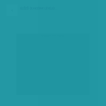
ELŐZŐ:
OLVASÓINK LEVELEI:…
társadalmi célú hirdetés