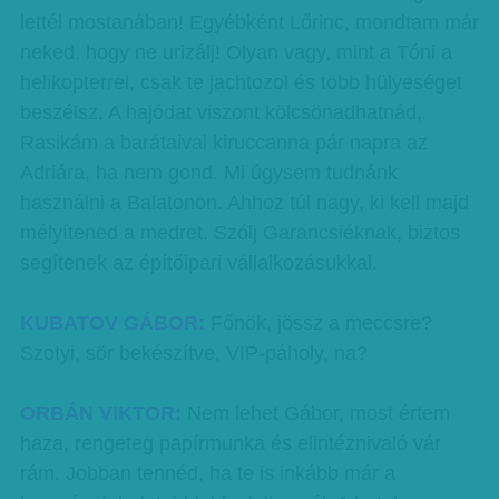
lettél mostanában! Egyébként Lőrinc, mondtam már
neked, hogy ne urizálj! Olyan vagy, mint a Tóni a
helikopterrel, csak te jachtozol és több hülyeséget
beszélsz. A hajódat viszont kölcsönadhatnád,
Rasikám a barátaival kiruccanna pár napra az
Adriára, ha nem gond. Mi úgysem tudnánk
használni a Balatonon. Ahhoz túl nagy, ki kell majd
mélyítened a medret. Szólj Garancsiéknak, biztos
segítenek az építőipari vállalkozásukkal.
KUBATOV GÁBOR:
Főnök, jössz a meccsre?
Szotyi, sör bekészítve, VIP-páholy, na?
ORBÁN VIKTOR:
Nem lehet Gábor, most értem
haza, rengeteg papírmunka és elintéznivaló vár
rám. Jobban tennéd, ha te is inkább már a