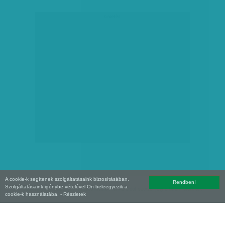
hirdetés
A cookie-k segítenek szolgáltatásaink biztosításában.
Rendben!
Szolgáltatásaink igénybe vételével Ön beleegyezik a
Copyright (C) 2026, XXI század Média Kft. Az oldal szerzői jogi oltalom alatt áll.
cookie-k használatába.
- Részletek