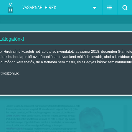
VASÁRNAPI HÍREK
 Látogatónk!
Heti abszurd: K-vonalban a
i Hírek című közéleti hetilap utolsó nyomtatott lapszáma 2018. december 8-án jel
hirek.hu honlap ettől az időponttól archívumként működik tovább, ahol a korábban
keményvonalasok
égi módon kereshetők, de a tartalom nem frissül, és az egyes írások sem kommente
Szerző:
Lengyel Tibor
| Megjelent a 2017. augusztus 19.-i lapszámban
t köszönjük,
Lengyel Tibor publicisztikája a Vasárnapi Hírek
A7 oldalán, Heti abszurd rovatunkban.