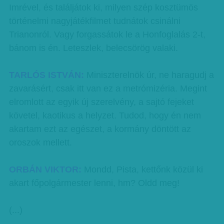
Imrével, és találjátok ki, milyen szép kosztümös
történelmi nagyjátékfilmet tudnátok csinálni
Trianonról. Vagy forgassátok le a Honfoglalás 2-t,
bánom is én. Leteszlek, belecsörög valaki.
TARLÓS ISTVÁN:
Miniszterelnök úr, ne haragudj a
zavarásért, csak itt van ez a metrómizéria. Megint
elromlott az egyik új szerelvény, a sajtó fejeket
követel, kaotikus a helyzet. Tudod, hogy én nem
akartam ezt az egészet, a kormány döntött az
oroszok mellett.
ORBÁN VIKTOR:
Mondd, Pista, kettőnk közül ki
akart főpolgármester lenni, hm? Oldd meg!
(...)