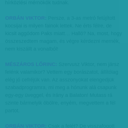
hírközlési mérnökök tudnak.
ORBÁN VIKTOR:
Persze, a 3-as metró felújított
kocsijai is milyen fainok lettek. Ne érts félre, de
kicsit aggódom Paks miatt… Halló? Na, most, hogy
összeszedtem magam, és végre kérdezni mernék,
nem kiszállt a vonalból!
MÉSZÁROS LŐRINC:
Szervusz Viktor, nem jársz
felénk valamikor? Vettem egy borászatot, állítólag
elég jó cefréjük van. Az asszonyokat elengedjük
szabadprogramra, mi meg a hónunk alá csapunk
egy-egy üveggel, és irány a Balaton! Mutass rá
szinte bármelyik öbölre, enyém, megvettem a fél
partot.
ORBÁN VIKTOR:
Csak a felét? De visszafogott