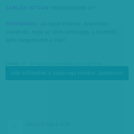
TARLÓS ISTVÁN:
Miniszterelnök úr?
FÉRFIHANG:
Jó napot kívánok, érdeklődni
szeretnék, hogy az NDK turmixgép, a levehető
ajtós megérkezett-e már?
Címkék:
A7 - heti abszurd
,
kommentár
,
Vasárnapi Hírek
Már előfizethet a Vasárnapi Hírekre, kattintson!
KÖVETKEZŐ:
NAGY N. PÉTER:…