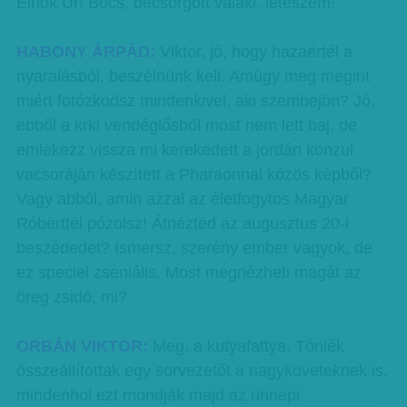
Elnök Úr! Bocs, becsörgött valaki, leteszem!
HABONY ÁRPÁD:
Viktor, jó, hogy hazaértél a
nyaralásból, beszélnünk kell. Amúgy meg megint
miért fotózkodsz mindenkivel, aki szembejön? Jó,
ebből a krki vendéglősből most nem lett baj, de
emlékezz vissza mi kerekedett a jordán konzul
vacsoráján készített a Pharaonnal közös képből?
Vagy abból, amin azzal az életfogytos Magyar
Róberttel pózolsz! Átnézted az augusztus 20-i
beszédedet? Ismersz, szerény ember vagyok, de
ez speciel zseniális. Most megnézheti magát az
öreg zsidó, mi?
ORBÁN VIKTOR:
Meg, a kutyafattya. Tóniék
összeállítottak egy sorvezetőt a nagyköveteknek is,
mindenhol ezt mondják majd az ünnepi