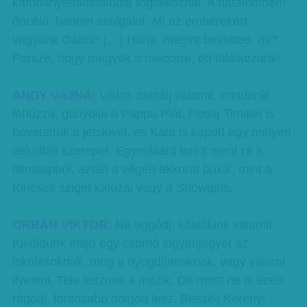
kampányfeladataiddal foglalkoznál. A hatalomnem
öncélú, hanem szolgálat. Mi az emberekért
vagyunk Gábor! (…) Haha, megint bevetted, mi?
Persze, hogy megyek a meccsre, ott találkozunk!
ANDY VAJNA:
Viktor, csinálj valamit, mindenki
lehúzza, gúnyolja a Pappa Piát. Pedig Timikét is
bevetettük a jetskivel, és Kata is kapott egy mélyen
dekoltált szerepet. Egymilliárd forint ment rá a
filmalapból, aztán a végén akkorát bukik, mint a
Kincses sziget kalózai vagy a Showgirls.
ORBÁN VIKTOR:
Ne aggódj, kitalálunk valamit.
Kiküldünk majd egy csomó ingyenjegyet az
iskolásoknak, meg a nyugdíjasoknak, vagy valami
ilyesmi. Tele lesznek a mozik. De most ne is ezen
rágódj, fontosabb dolgod lesz. Beszélj Kerényi