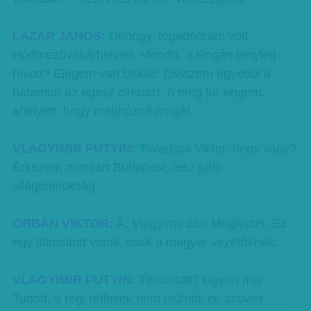
LÁZÁR JÁNOS:
Dehogy, fogadóórám volt
Hódmezővásárhelyen. Mondd, a Rogán tényleg
hívott? Elegem van belőle! Elviszem egyedül a
hátamon az egész cirkuszt, ő meg fúr engem,
ahelyett, hogy meghúzná magát.
VLAGYIMIR PUTYIN:
Tovariscs Viktor, hogy vágy?
Érkezem mindjárt Budapest, lesz judo
világbajnokság.
ORBÁN VIKTOR:
Á, Vlagyimir cár! Megleptél. Ez
egy titkosított vonal, csak a magyar vezetőknek…
VLAGYIMIR PUTYIN:
Titkosított? Ugyan már.
Tudod, a régi reflexek nem múlnak el, szovjet