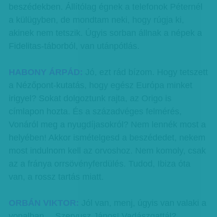
beszédekben. Állítólag égnek a telefonok Péternél
a külügyben, de mondtam neki, hogy rúgja ki,
akinek nem tetszik. Úgyis sorban állnak a népek a
Fidelitas-táborból, van utánpótlás.
HABONY ÁRPÁD:
Jó, ezt rád bízom. Hogy tetszett
a Nézőpont-kutatás, hogy egész Európa minket
irigyel? Sokat dolgoztunk rajta, az Origo is
címlapon hozta. És a századvéges felmérés,
Vonáról meg a nyugdíjasokról? Nem lennék most a
helyében! Akkor ismételgesd a beszédedet, nekem
most indulnom kell az orvoshoz. Nem komoly, csak
az a fránya orrsövényferdülés. Tudod, Ibiza óta
van, a rossz tartás miatt.
ORBÁN VIKTOR:
Jól van, menj, úgyis van valaki a
vonalban… Szervusz János! Vadászgattál?