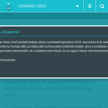
VASÁRNAPI HÍREK
 Látogatónk!
Isten az alkotmányban
i Hírek című közéleti hetilap utolsó nyomtatott lapszáma 2018. december 8-án jel
hirek.hu honlap ettől az időponttól archívumként működik tovább, ahol a korábban
Skicc
égi módon kereshetők, de a tartalom nem frissül, és az egyes írások sem kommente
Szerző:
Karcagi László
| Megjelent a 2010. október 17.-i lapszámban
t köszönjük,
Amíg ti egész héten az ajkai timföldgyár és a
magán nyugdíj pénztárak einstandolásán
rugóztatok, addig én igyekeztem hasznosan
eltölteni az időt és alkotmányozgattam egy
kicsit.
hirdetes
Az a baj gyerekek, hogy beleragadtok a napi politika vörösiszap-