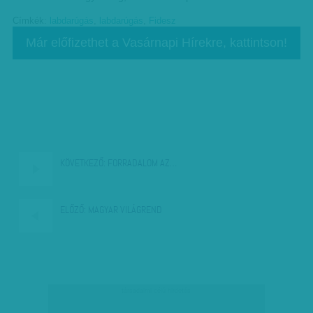
Címkék:
labdarúgás
,
labdarúgás
,
Fidesz
Már előfizethet a Vasárnapi Hírekre, kattintson!
KÖVETKEZŐ:
FORRADALOM AZ…
ELŐZŐ:
MAGYAR VILÁGREND
társadalmi célú hirdetés