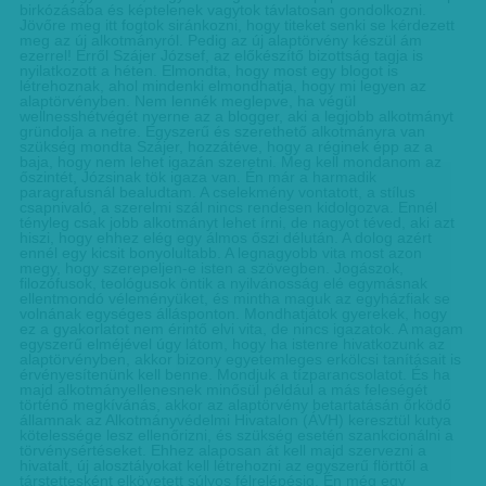
birkózásába és képtelenek vagytok távlatosan gondolkozni.
Jövőre meg itt fogtok siránkozni, hogy titeket senki se kérdezett
meg az új alkotmányról. Pedig az új alaptörvény készül ám
ezerrel! Erről Szájer József, az előkészítő bizottság tagja is
nyilatkozott a héten. Elmondta, hogy most egy blogot is
létrehoznak, ahol mindenki elmondhatja, hogy mi legyen az
alaptörvényben. Nem lennék meglepve, ha végül
wellnesshétvégét nyerne az a blogger, aki a legjobb alkotmányt
gründolja a netre. Egyszerű és szerethető alkotmányra van
szükség mondta Szájer, hozzátéve, hogy a réginek épp az a
baja, hogy nem lehet igazán szeretni. Meg kell mondanom az
őszintét, Józsinak tök igaza van. Én már a harmadik
paragrafusnál bealudtam. A cselekmény vontatott, a stílus
csapnivaló, a szerelmi szál nincs rendesen kidolgozva. Ennél
tényleg csak jobb alkotmányt lehet írni, de nagyot téved, aki azt
hiszi, hogy ehhez elég egy álmos őszi délután. A dolog azért
ennél egy kicsit bonyolultabb. A legnagyobb vita most azon
megy, hogy szerepeljen-e isten a szövegben. Jogászok,
filozófusok, teológusok öntik a nyilvánosság elé egymásnak
ellentmondó véleményüket, és mintha maguk az egyházfiak se
volnának egységes állásponton. Mondhatjátok gyerekek, hogy
ez a gyakorlatot nem érintő elvi vita, de nincs igazatok. A magam
egyszerű elméjével úgy látom, hogy ha istenre hivatkozunk az
alaptörvényben, akkor bizony egyetemleges erkölcsi tanításait is
érvényesítenünk kell benne. Mondjuk a tízparancsolatot. És ha
majd alkotmányellenesnek minősül például a más feleségét
történő megkívánás, akkor az alaptörvény betartatásán őrködő
államnak az Alkotmányvédelmi Hivatalon (ÁVH) keresztül kutya
kötelessége lesz ellenőrizni, és szükség esetén szankcionálni a
törvénysértéseket. Ehhez alaposan át kell majd szervezni a
hivatalt, új alosztályokat kell létrehozni az egyszerű flörttől a
társtettesként elkövetett súlyos félrelépésig. Én még egy