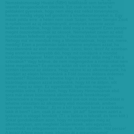
Nemzésbiztonsági Hivatal (NBH) felállítását sem tartanám
istentől elrugaszkodott ötletnek. Ezt csak arra hoztam fel
példaként gyerekek, hogy nem elég ész nélkül törvénykezni,
hanem mindig végig kell gondolni a következményeket is. Egy
másik példa erre: a héten nem csak Szájer, hanem Semjén Zsolt
is nyilatkozott az új alkotmányról, amelynek szerinte azzal
kellene kezdődnie, hogy Isten áldd meg a magyart! Ezen persze
megint összevitatkoztak az okosok. Némelyeket zavart az első
mondatban fellelhető agresszív, Fideszes stílusú imperatívusz.
Nehogy má’ mi mondjuk meg a Mindenhatónak, hogy mit, merre,
meddig! Ezen a problémán talán lehetne enyhíteni azzal, ha
hozzátennénk az első mondathoz: Lécci, lécci, lécci! Az azonban
még ennél is keményebb dió, hogy mit csináljunk a mondat
kizárólagosságával. Miért csak a magyarokat áldja meg? Hát a
szlovákok? Vagy feltéve, de nem megengedve a románokat nem
kéne megáldania? És persze aztán ott van a többi nép, amelyik
szintén rászorul az áldásra. Hogy nézne ki az alkotmányunk, ha
mindjárt az elején felsorolnánk a Föld összes áldásra érdemes
nemzetét? Rövidebbre lehetne fogni a preambulumot, ha
kizárólagos alapon azzal indítanánk, hogy kit ne áldjon, sőt
verjen meg az isten. Ez egyedülálló, tipikusan magyaros
megoldás volna. Én tudom, hogy Kölcsey Himnuszának első
sora már eleve biztosítaná alkotmányunk fennköltségét.
Szerencsére a magyar irodalomból sok-sok más versindítást is
lehetne választani az alkotmány első mondatának, amiben
szerepel isten. Például: „Ej mi a kő! tyúkanyó kend a szobában
lakik itt bent? Lám, csak jó az isten, jót ád!” Szerintem azért a
tyúkanyó is eléggé fennkölt. (T.i. a ládára is felszáll, és fenn költ.)
Sokat gondolkodtam azon, hogy mi szerepeljen még az
alkotmányban, ami megfelel Szájeréknek, ami egyszerű,
szerethető és jellegzetesen magyar. Aztán rájöttem. Hát persze!
A lecsó! A fene egye meg, írhatom át a preambulumot!