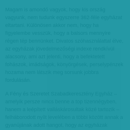
Magam is amondó vagyok, hogy kis ország
vagyunk, nem tudunk egyszerre 362-féle egyházat
eltartani. Különösen akkor nem, hogy ha
figyelembe vesszük, hogy a balsors mennyire
régen tép bennünket. Divatos szóhasználattal élve,
az egyházak jövedelmezőségi indexe rendkívül
alacsony, ami azt jelenti, hogy a befektetett
fohászok, imádságok, könyörgések, perselypénzek
hozama nem látszik meg sorsunk jobbra
fordulásán.
A Fény és Szeretet Szabadkeresztény Egyház –
amelyik persze nincs benne a top tizennégyben,
hanem a leépített valláskárosultak közé tartozik –
felháborodott nyílt levelében a többi között annak a
gyanújának adott hangot, hogy az egyházak