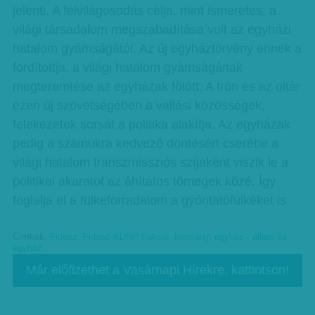
jelenti. A felvilágosodás célja, mint ismeretes, a
világi társadalom megszabadítása volt az egyházi
hatalom gyámságától. Az új egyháztörvény ennek a
fordítottja: a világi hatalom gyámságának
megteremtése az egyházak fölött. A trón és az oltár
ezen új szövetségében a vallási közösségek,
felekezetek sorsát a politika alakítja. Az egyházak
pedig a számukra kedvező döntésért cserébe a
világi hatalom transzmissziós szíjaként viszik le a
politikai akaratot az áhítatos tömegek közé. Így
foglalja el a fülkeforradalom a gyóntatófülkéket is.
Címkék:
Fidesz
,
Fidesz-KDNP frakció
,
kormány
,
egyház - állam és
egyház
Már előfizethet a Vasárnapi Hírekre, kattintson!