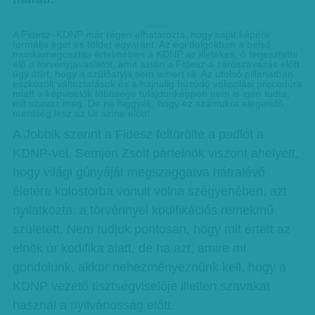
hirdetes
A Fidesz–KDNP már régen elhatározta, hogy saját képére
formálja eget és földet egyaránt. Az égi dolgokban a belső
munkamegosztás értelmében a KDNP az illetékes, ő terjesztette
elő a törvényjavaslatot, amit aztán a Fidesz a zárószavazás előtt
úgy átírt, hogy a szülőatyja sem ismert rá. Az utolsó pillanatban
eszközölt változtatások és a hajnalig húzódó voksolási procedúra
miatt a képviselők többsége tulajdonképpen nem is igen tudta,
mit szavaz meg. De ne higgyék, hogy ez számukra elegendő
mentség lesz az Úr színe előtt!
A Jobbik szerint a Fidesz feltörölte a padlót a
KDNP-vel, Semjén Zsolt pártelnök viszont ahelyett,
hogy világi gúnyáját megszaggatva hátralévő
életére kolostorba vonult volna szégyenében, azt
nyilatkozta: a törvénnyel kodifikációs remekmű
született. Nem tudjuk pontosan, hogy mit értett az
elnök úr kodifika alatt, de ha azt, amire mi
gondolunk, akkor nehezményeznünk kell, hogy a
KDNP vezető tisztségviselője illetlen szavakat
használ a nyilvánosság előtt.