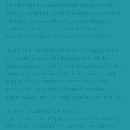
majd ikszelni a csodatevéseket, például víznek
borrá változtatását, vakok látásának visszaadását,
rokkantak visszavezetését a munka világába,
továbbá csatolni lehet a kerületi tisztiorvos
pecsétes igazolását holtak feltámasztásáról is.
Ha a hivatal úgy dönt, akkor az Országgyűlés elé
terjesztheti a kérelmet elfogadásra. A politikai
alapon választott, pártfrakciókból szervezett testület
pedig majd az aktuális pártpolitikai erőviszonyok
alapján eldönti, melyik felekezet kedves neki,
melyik nem. És a pozitív döntésért cserébe
nyilvánvalóan nem vár majd egyebet, mint lojalitást.
Ha a vallásszabadság kivívását a
felvilágosodáshoz kötjük, akkor az egyháztörvény
elfogadása az elsötétülés korszakának kezdetét