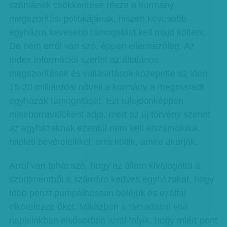
számának csökkentése része a kormány
megszorítási politikájának, hiszen kevesebb
egyházra kevesebb támogatást kell majd költeni.
De nem erről van szó, éppen ellenkezőleg. Az
Index információi szerint az általános
megszorítások és vallásirtások közepette az idén
15-20 milliárddal növeli a kormány a megmaradt
egyházak támogatását. Ezt tulajdonképpen
miseborravalóként adja, mert az új törvény szerint
az egyházaknak ezentúl nem kell elszámolniuk
hitéleti bevételeikkel, arra költik, amire akarják.
Arról van tehát szó, hogy az állam kiválogatta a
szortimentből a számára kedves egyházakat, hogy
több pénzt pumpálhasson beléjük és ezáltal
elkötelezze őket. Miközben a társadalmi vita
napjainkban elsősorban arról folyik, hogy miért pont