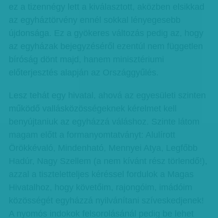
ez a tizennégy lett a kiválasztott, aközben elsikkad
az egyháztörvény ennél sokkal lényegesebb
újdonsága. Ez a gyökeres változás pedig az, hogy
az egyházak bejegyzéséről ezentúl nem független
bíróság dönt majd, hanem minisztériumi
előterjesztés alapján az Országgyűlés.
Lesz tehát egy hivatal, ahová az egyesületi szinten
működő vallásközösségeknek kérelmet kell
benyújtaniuk az egyházzá váláshoz. Szinte látom
magam előtt a formanyomtatványt: Alulírott
Örökkévaló, Mindenható, Mennyei Atya, Legfőbb
Hadúr, Nagy Szellem (a nem kívánt rész törlendő!),
azzal a tiszteletteljes kéréssel fordulok a Magas
Hivatalhoz, hogy követőim, rajongóim, imádóim
közösségét egyházzá nyilvánítani szíveskedjenek!
A nyomós indokok felsorolásánál pedig be lehet