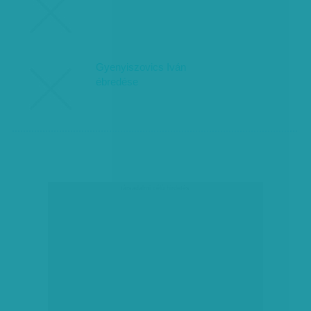
Gyenyiszovics Iván
ébredése
társadalmi célú hirdetés