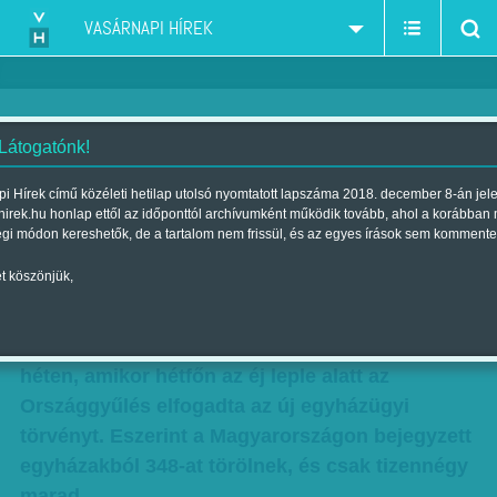
VASÁRNAPI HÍREK
 Látogatónk!
Gyóntatófülke- forradalom
i Hírek című közéleti hetilap utolsó nyomtatott lapszáma 2018. december 8-án jel
hirek.hu honlap ettől az időponttól archívumként működik tovább, ahol a korábban
Skicc
égi módon kereshetők, de a tartalom nem frissül, és az egyes írások sem kommente
Szerző:
Karcagi László
| Megjelent a 2011. július 17.-i lapszámban
t köszönjük,
Kétezer éve nem volt ekkora csoportos
létszámleépítés az istenek között, mint ezen a
héten, amikor hétfőn az éj leple alatt az
Országgyűlés el­­fogadta az új egyházügyi
törvényt. Eszerint a Ma­­gyar­országon bejegyzett
egyházakból 348-at törölnek, és csak tizennégy
marad.