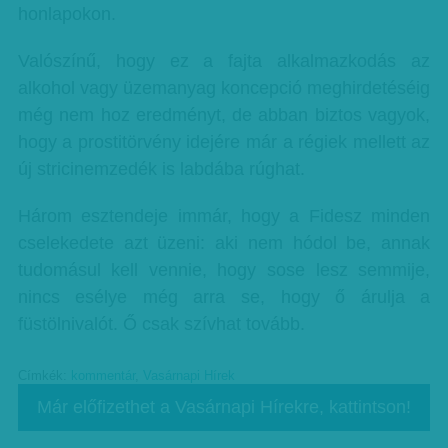
honlapokon.
Valószínű, hogy ez a fajta alkalmazkodás az
alkohol vagy üzemanyag koncepció meghirdetéséig
még nem hoz eredményt, de abban biztos vagyok,
hogy a prostitörvény idejére már a régiek mellett az
új stricinemzedék is labdába rúghat.
Három esztendeje immár, hogy a Fidesz minden
cselekedete azt üzeni: aki nem hódol be, annak
tudomásul kell vennie, hogy sose lesz semmije,
nincs esélye még arra se, hogy ő árulja a
füstölnivalót. Ő csak szívhat tovább.
Címkék:
kommentár
,
Vasárnapi Hírek
Már előfizethet a Vasárnapi Hírekre, kattintson!