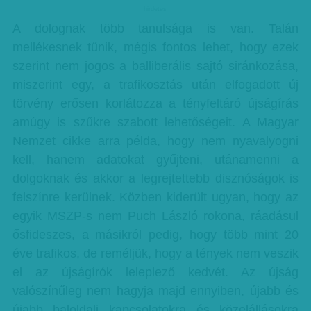
hirdetes
A dolognak több tanulsága is van. Talán
mellékesnek tűnik, mégis fontos lehet, hogy ezek
szerint nem jogos a balliberális sajtó siránkozása,
miszerint egy, a trafikosztás után elfogadott új
törvény erősen korlátozza a tényfeltáró újságírás
amúgy is szűkre szabott lehetőségeit. A Magyar
Nemzet cikke arra példa, hogy nem nyavalyogni
kell, hanem adatokat gyűjteni, utánamenni a
dolgoknak és akkor a legrejtettebb disznóságok is
felszínre kerülnek. Közben kiderült ugyan, hogy az
egyik MSZP-s nem Puch László rokona, ráadásul
ősfideszes, a másikról pedig, hogy több mint 20
éve trafikos, de reméljük, hogy a tények nem veszik
el az újságírók leleplező kedvét. Az újság
valószínűleg nem hagyja majd ennyiben, újabb és
újabb baloldali kapcsolatokra és közelállásokra