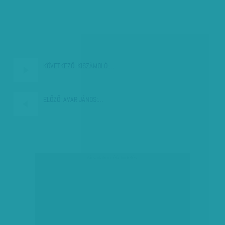
KÖVETKEZŐ:
KISZÁMOLÓ:…
ELŐZŐ:
AVAR JÁNOS:…
társadalmi célú hirdetés