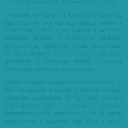
fideszes szakemberekre lesznek lecserélhetők.)
Kétségünk ne legyen, a trafiktörvény csak egy
aprócska első lépés egy nagyszabású tervben. A
Fidesz ezen a téren is egy teljesen új, unortodox
megoldást alkalmaz. A koncessziós pályázatok
rendszere már régóta ismert és alkalmazott eljárás
az üzleti világban, de a koncepciós pályázatok
gyakorlatát a térségben először a magyar
kormánypárt vezette be széles körben.
Hallottam aggódó hangokat azzal kapcsolatban, mi
lesz, ha egyszer elfogynak a fideszes rokonok,
ismerősök, szomszédok. Ki fogja akkor nyerni a
pályázatokat? Nos, a magyar viszonyok
ismeretében azt kell mondanom, nincs ok komoly
aggodalomra. A magyarok nagy része a Kádár-