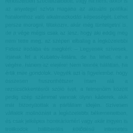
rendszerben szocializálódott, vagy ha nem, akkor is
az anyatejjel szívta magába az aktuális politikai
hatalomhoz való alkalmazkodás képességét. Lehet
persze morogni, tiltakozni, akár még tüntetgetni is,
de a vége mégis csak az lesz, hogy aki eddig még
nem tette meg, az szépen elballag a legközelebbi
Fidesz irodába és megkéri: – Legyenek szívesek,
írjanak fel a Kubatov-listára, de ha lehet, ne a
végére, hanem az elejére! Nem lennék hálátlan, ha
értik mire gondolok. Vegyék azt is figyelembe, hogy
összesen huszonhétszer írtam alá a
rezsicsökkentésről szóló ívet, a felmenőim között
pedig szép számmal vannak olyan káderek, akik
már bizonyítottak a pártállam idején. Szívesen
vállalok molinózást a legközelebbi békemenetben,
és csak jelképes honoráriumért vagy akár ingyen is
trollkodok balliberális kötődésű internetes