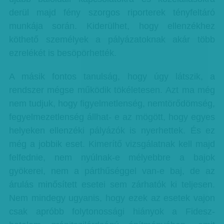
derül majd fény szorgos riporterek tényfeltáró
munkája során. Kiderülhet, hogy ellenzékhez
köthető személyek a pályázatoknak akár több
ezrelékét is besöpörhették.
A másik fontos tanulság, hogy úgy látszik, a
rendszer mégse működik tökéletesen. Azt ma még
nem tudjuk, hogy figyelmetlenség, nemtörődömség,
fegyelmezetlenség állhat- e az mögött, hogy egyes
helyeken ellenzéki pályázók is nyerhettek. És ez
még a jobbik eset. Kimerítő vizsgálatnak kell majd
felfednie, nem nyúlnak-e mélyebbre a bajok
gyökerei, nem a párthűséggel van-e baj, de az
árulás minősített esetei sem zárhatók ki teljesen.
Nem mindegy ugyanis, hogy ezek az esetek vajon
csak apróbb folytonossági hiányok a Fidesz-