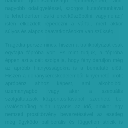
hatalom gránitszilárdságú építményében, amit
nagyobb odafigyeléssel, szorgos kutatómunkával
fel lehet deríteni és ki lehet küszöbölni, vagy ne adj’
isten elkezdett repedezni a várfal, mert akkor
súlyos és alapos beavatkozásokra van szükség.
Tragédia persze nincs, hiszen a trafikpályázat csak
egyfajta főpróba volt. És mint tudjuk, a főpróba
éppen azt a célt szolgálja, hogy fény derüljön még
az apróbb hiányosságokra is a bemutató előtt.
Hiszen a dohánykereskedelemből kinyerhető profit
aprópénz ahhoz képest, ami alkoholból,
üzemanyagból vagy akár a szexuális
szolgáltatások központosításából szedhető be.
(Valószínűleg eljön ugyanis az idő, amikor egy
nemzeti prostitörvény bevezetésével az esetleg
még ügyködő balliberális és független stricik is