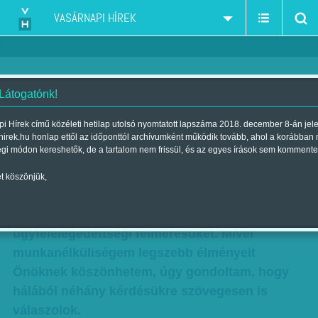
VASÁRNAPI HÍREK
 Látogatónk!
A sor végén
i Hírek című közéleti hetilap utolsó nyomtatott lapszáma 2018. december 8-án jel
hirek.hu honlap ettől az időponttól archívumként működik tovább, ahol a korábban
Skicc
égi módon kereshetők, de a tartalom nem frissül, és az egyes írások sem kommente
Szerző:
Karcagi László
| Megjelent a 2011. augusztus 14.-i
t köszönjük,
lapszámban
Tisztelt Munkaügyi Központ! Megkaptam
ügyfélelégedettségi felmérésüket. Mivel
munkanélküliségem legszebb élményeit
Önöknek köszönhetem, úgy gondoltam, hogy
hálából néhány kérdésükre szövegesen is
válaszolok.