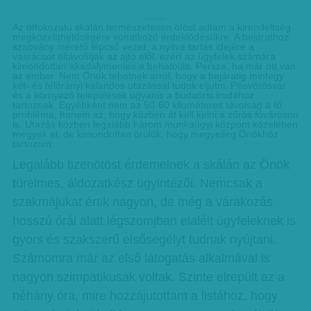
hirdetes
Az ötfokozatú skálán természetesen ötöst adtam a kirendeltség
megközelíthetőségére vonatkozó érdeklődésükre. A bejárathoz
szabvány méretű lépcső vezet, a nyitva tartás idejére a
vasrácsot eltávolítják az ajtó elől, ezért az ügyfelek számára
kimondottan akadálymentes a behatolás. Persze, ha már ott van
az ember. Nem Önök tehetnek arról, hogy a bejáratig mintegy
két- és félórányi kalandos utazással tudok eljutni. Pilisvörösvár
és a környező települések ugyanis a budaörsi irodához
tartoznak. Egyébként nem az 50-60 kilométeres távolság a fő
probléma, hanem az, hogy közben át kell kelni a zűrös fővároson
is. Utazás közben legalább három munkaügyi központ közelében
megyek el, de kimondottan örülök, hogy megyeileg Önökhöz
tartozom.
Legalább tizenötöst érdemelnek a skálán az Önök
türelmes, áldozatkész ügyintézői. Nemcsak a
szakmájukat értik nagyon, de még a várakozás
hosszú órái alatt légszomjban elalélt ügyfeleknek is
gyors és szakszerű elsősegélyt tudnak nyújtani.
Számomra már az első látogatás alkalmával is
nagyon szimpatikusak voltak. Szinte elrepült az a
néhány óra, mire hozzájutottam a listához, hogy