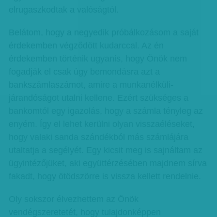
elrugaszkodtak a valóságtól.
Belátom, hogy a negyedik próbálkozásom a saját
érdekemben végződött kudarccal. Az én
érdekemben történik ugyanis, hogy Önök nem
fogadják el csak úgy bemondásra azt a
bankszámlaszámot, amire a munkanélküli-
járandóságot utalni kellene. Ezért szükséges a
bankomtól egy igazolás, hogy a számla tényleg az
enyém. Így el lehet kerülni olyan visszaéléseket,
hogy valaki sanda szándékból más számlájára
utaltatja a segélyét. Egy kicsit meg is sajnáltam az
ügyintézőjüket, aki együttérzésében majdnem sírva
fakadt, hogy ötödszörre is vissza kellett rendelnie.
Oly sokszor élvezhettem az Önök
vendégszeretetét, hogy tulajdonképpen