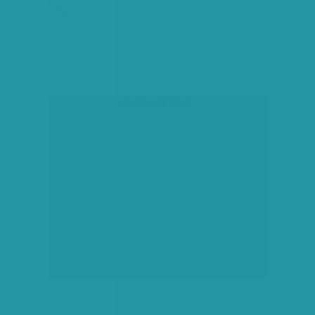
társadalmi célú hirdetés