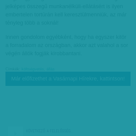
jelképes összegű munkanélküli-ellátásért is ilyen
embertelen tortúrán kell keresztülmenniük, az már
tényleg több a soknál!
Innen gondolom egyébként, hogy ha egyszer kitör
a forradalom az országban, akkor azt valahol a sor
végén állók fogják kirobbantani.
Címkék:
költségvetés
,
állás
Már előfizethet a Vasárnapi Hírekre, kattintson!
KÖVETKEZŐ:
A FELELŐSSÉG…