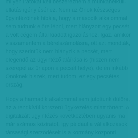
milyen iratokat kell beszereznem a munkanélküli-
ellátás igényléséhez. Nem az Önök készséges
ügyintézőinek hibája, hogy a második alkalommal
sem tudtunk előre lépni, mert hiányzott egy pecsét
a volt cégem által kiadott igazoláshoz. Igaz, amikor
visszamentem a bérelszámolásra, ott azt mondták,
hogy szerintük nem hiányzik a pecsét, mert
elegendő az ügyintéző aláírása is (hiszen nem
szerepel az űrlapon a pecsét helye), de én inkább
Önöknek hiszek, mert tudom, ez egy pecsétes
ország.
Hogy a harmadik alkalommal sem jutottunk dűlőre,
az a rendkívül korszerű ügykezelés miatt történt. A
digitalizált ügyintézés következtében ugyanis ma
már számos köziratot, így például a vállalkozások
társasági szerződéseit is a kormány központi