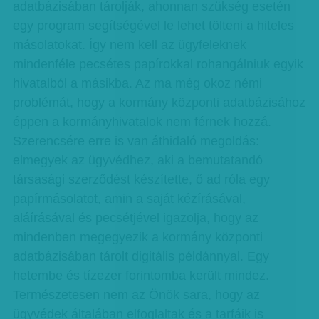
adatbázisában tárolják, ahonnan szükség esetén
egy program segítségével le lehet tölteni a hiteles
másolatokat. Így nem kell az ügyfeleknek
mindenféle pecsétes papírokkal rohangál­niuk egyik
hivatalból a másikba. Az ma még okoz némi
problémát, hogy a kormány központi adatbázisához
éppen a kormányhivatalok nem férnek hozzá.
Szerencsére erre is van áthidaló megoldás:
elmegyek az ügyvédhez, aki a bemutatandó
társasági szerződést készítette, ő ad róla egy
papírmásolatot, amin a saját kézírásával,
aláírásával és pecsétjével igazolja, hogy az
mindenben megegyezik a kormány központi
adatbázisában tárolt digitális példánnyal. Egy
hetembe és tízezer forintomba került mindez.
Természetesen nem az Önök sara, hogy az
ügyvédek általában elfoglaltak és a tarfáik is