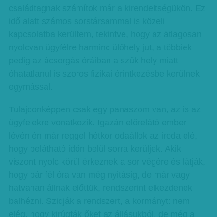
családtagnak számítok már a kirendeltségükön. Ez
idő alatt számos sorstársammal is közeli
kapcsolatba kerültem, tekintve, hogy az átlagosan
nyolcvan ügyfélre harminc ülőhely jut, a többiek
pedig az ácsorgás óráiban a szűk hely miatt
óhatatlanul is szoros fizikai érintkezésbe kerülnek
egymással.
Tulajdonképpen csak egy panaszom van, az is az
ügyfelekre vonatkozik. Igazán előrelátó ember
lévén én már reggel hétkor odaállok az iroda elé,
hogy belátható időn belül sorra kerüljek. Akik
viszont nyolc körül érkeznek a sor végére és látják,
hogy bár fél óra van még nyitásig, de már vagy
hatvanan állnak előttük, rendszerint elkezdenek
balhézni. Szidják a rendszert, a kormányt: nem
elég, hogy kirúgták őket az állásukból, de még a