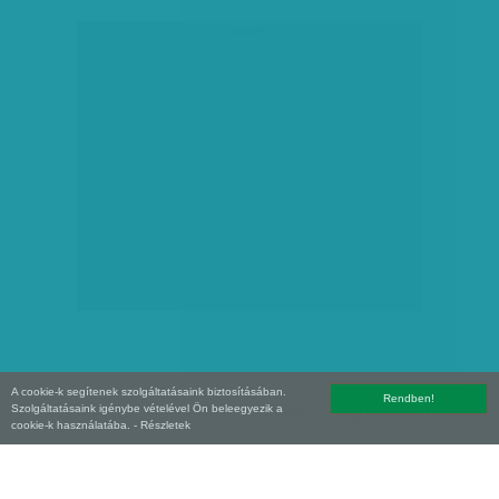
hirdetés
A cookie-k segítenek szolgáltatásaink biztosításában.
Rendben!
Szolgáltatásaink igénybe vételével Ön beleegyezik a
Copyright (C) 2026, XXI század Média Kft. Az oldal szerzői jogi oltalom alatt áll.
cookie-k használatába.
- Részletek