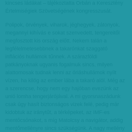
kincses ládákat – tájékoztatta Orbán a Keresztény
Értelmiségiek Szövetségének kongresszusát.
Polipok, örvények, viharok, jéghegyek, zátonyok,
megannyi kihívás e sokat szenvedett, tengereitől
megfosztott kis ország előtt. Nekem talán a
legfélelmetesebbnek a takarónkat szaggató
inflációs hullámok tűnnek. A szárazföldi
patkányoknak ugyanis fogalmuk sincs, milyen
alattomosak tudnak lenni az óriáshullámok nyílt
vízen, ha kilóg az ember lába a takaró alól. Még az
a szerencse, hogy nem egy hajóban evezünk az
unió lomha tengerjárójával. A mi gyorsnaszádunk
csak úgy hasít biztonságos vizek felé, pedig már
kidobtuk az iránytűt, a térképeket, az IMF-es
mentőcsónakot, s míg Matolcsy a navigátor, addig
mentőmellényre sincs szükségünk. A nagy mellény