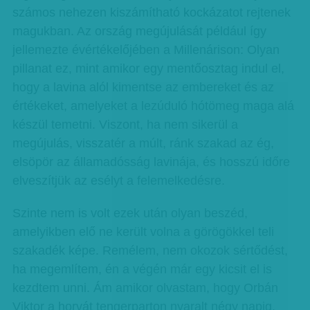
számos nehezen kiszámítható kockázatot rejtenek
magukban. Az ország megújulását például így
jellemezte évértékelőjében a Millenárison: Olyan
pillanat ez, mint amikor egy mentőosztag indul el,
hogy a lavina alól kimentse az embereket és az
értékeket, amelyeket a lezúduló hótömeg maga alá
készül temetni. Viszont, ha nem sikerül a
megújulás, visszatér a múlt, ránk szakad az ég,
elsöpör az államadósság lavinája, és hosszú időre
elveszítjük az esélyt a felemelkedésre.
Szinte nem is volt ezek után olyan beszéd,
amelyikben elő ne került volna a görögökkel teli
szakadék képe. Remélem, nem okozok sértődést,
ha megemlítem, én a végén már egy kicsit el is
kezdtem unni. Ám amikor olvastam, hogy Orbán
Viktor a horvát tengerparton nyaralt négy napig,