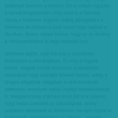
feltámadt bennem a remény. Én is voltam egyszer
a horvát tengerparton, még most is a fülembe
cseng a hullámok zúgása, órákig álldogáltam a
fövenyen és néztem a jövő-menő nagy hajókat a
távolban. Biztos voltam benne, hogy ez az élmény
a miniszterelnökre is nagy hatással lesz.
Sejtésem bejött, nyár óta már a vizesblokk
érvényesül a retorikájában. És míg a hegyek
között, völgyek között maximum szakadékba
zuhanástól vagy lavinától lehetett tartani, addig a
tengeri allegóriák világában a ránk leselkedő
alattomos veszélyek egész orgiája bontakozhatott
ki: Magyarország számára most jött el a pillanat,
hogy hadat üzenjünk az adósságnak, amely
polipként ráfonódott az életünkre. Ha nem fejtjük le
magunkról, végképp lehúz a mélybe – mondta