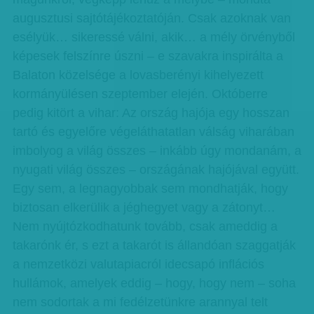
augusztusi sajtótájékoztatóján. Csak azoknak van
esélyük… sikeressé válni, akik… a mély örvényből
képesek felszínre úszni – e szavakra inspirálta a
Balaton közelsége a lovasberényi kihelyezett
kormányülésen szeptember elején. Októberre
pedig kitört a vihar: Az ország hajója egy hosszan
tartó és egyelőre végeláthatatlan válság viharában
imbolyog a világ összes – inkább úgy mondanám, a
nyugati világ összes – országának hajójával együtt.
Egy sem, a legnagyobbak sem mondhatják, hogy
biztosan elkerülik a jéghegyet vagy a zátonyt…
Nem nyújtózkodhatunk tovább, csak ameddig a
takarónk ér, s ezt a takarót is állandóan szaggatják
a nemzetközi valutapiacról idecsapó inflációs
hullámok, amelyek eddig – hogy, hogy nem – soha
nem sodortak a mi fedélzetünkre arannyal telt