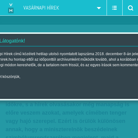
VASÁRNAPI HÍREK
 Látogatónk!
Valamit visz a víz
i Hírek című közéleti hetilap utolsó nyomtatott lapszáma 2018. december 8-án jel
hirek.hu honlap ettől az időponttól archívumként működik tovább, ahol a korábban
Skicc
égi módon kereshetők, de a tartalom nem frissül, és az egyes írások sem kommente
Szerző:
Karcagi László
| Megjelent a 2011. október 30.-i lapszámban
t köszönjük,
Voltam én már minden, még tengerész is.
Nosztalgiával gondolok a nagy vízen eltöltött
időkre, s a hírek olvasásakor még manapság is
előre veszem azokat, amelyek címében tenger
vagy hajó szerepel. Ezért is örülök különösen
annak, hogy a miniszterelnök beszédeinek
szimbólumrendszerében megjelent, majd a