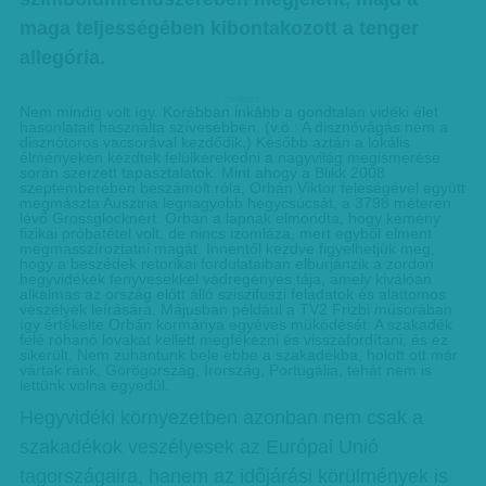
maga teljességében kibontakozott a tenger
allegória.
hirdetes
Nem mindig volt így. Korábban inkább a gondtalan vidéki élet
hasonlatait használta szívesebben. (v.ö.: A disznóvágás nem a
disznótoros vacsorával kezdődik.) Később aztán a lokális
élményeken kezdtek felülkerekedni a nagyvilág megismerése
során szerzett tapasztalatok. Mint ahogy a Blikk 2008
szeptemberében beszámolt róla, Orbán Viktor feleségével együtt
megmászta Ausztria legnagyobb hegycsúcsát, a 3798 méteren
lévő Grossglocknert. Orbán a lapnak elmondta, hogy kemény
fizikai próbatétel volt, de nincs izomláza, mert egyből elment
megmasszíroztatni magát. Innentől kezdve figyelhetjük meg,
hogy a beszédek retorikai fordulataiban elburjánzik a zordon
hegyvidékek fenyvesekkel vadregényes tája, amely kiválóan
alkalmas az ország előtt álló sziszifuszi feladatok és alattomos
veszélyek leírására. Májusban például a TV2 Frizbi műsorában
így értékelte Orbán kormánya egyéves működését: A szakadék
felé rohanó lovakat kellett megfékezni és visszafordítani, és ez
sikerült. Nem zuhantunk bele ebbe a szakadékba, holott ott már
vártak ránk, Görögország, Írország, Portugália, tehát nem is
lettünk volna egyedül.
Hegyvidéki környezetben azonban nem csak a
szakadékok veszélyesek az Európai Unió
tagországaira, hanem az időjárási körülmények is