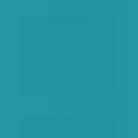
társadalmi célú hirdetés
hirdetés