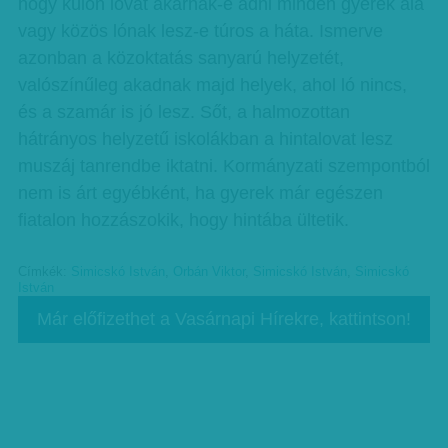
hogy külön lovat akarnak-e adni minden gyerek alá
vagy közös lónak lesz-e túros a háta. Ismerve
azonban a közoktatás sanyarú helyzetét,
valószínűleg akadnak majd helyek, ahol ló nincs,
és a szamár is jó lesz. Sőt, a halmozottan
hátrányos helyzetű iskolákban a hintalovat lesz
muszáj tanrendbe iktatni. Kormányzati szempontból
nem is árt egyébként, ha gyerek már egészen
fiatalon hozzászokik, hogy hintába ültetik.
Címkék:
Simicskó István
,
Orbán Viktor
,
Simicskó István
,
Simicskó
István
Már előfizethet a Vasárnapi Hírekre, kattintson!