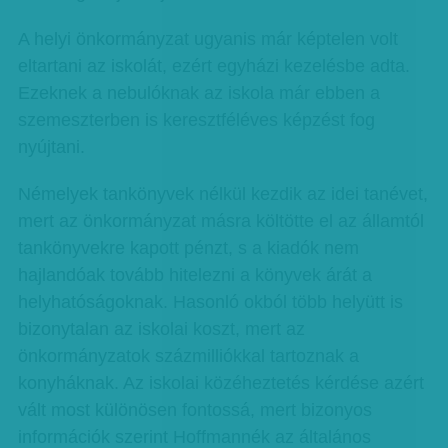
A helyi önkormányzat ugyanis már képtelen volt
eltartani az iskolát, ezért egyházi kezelésbe adta.
Ezeknek a nebulóknak az iskola már ebben a
szemeszterben is keresztféléves képzést fog
nyújtani.
Némelyek tankönyvek nélkül kezdik az idei tanévet,
mert az önkormányzat másra költötte el az államtól
tankönyvekre kapott pénzt, s a kiadók nem
hajlandóak tovább hitelezni a könyvek árát a
helyhatóságoknak. Hasonló okból több helyütt is
bizonytalan az iskolai koszt, mert az
önkormányzatok százmilliókkal tartoznak a
konyháknak. Az iskolai közéheztetés kérdése azért
vált most különösen fontossá, mert bizonyos
információk szerint Hoffmannék az általános