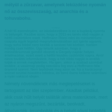
mélyül a zűrzavar, amelynek leküzdése nyomán
nő az összevisszaság, az anarchia és a
tohuvabohu.
hirdetes
A hét fő eseményére, az iskolakezdésre is ez a kupleráj nyomta
rá bélyegét. Kezdve azon, hogy a 2011-es tanév első napján a
hétfő csütörtökre esett. Hoffmann Rózsi néni és minisztériumi
csapata egyik legelső megnyilvánulásában azt ígérte ugyanis,
hogy soha többé nem kezdik a tanévet hét közben, hanem
mindig csak hétfőn. Úgy tetszik azonban, hogy a
minisztériumnak gondot okozott a Gergely-naptár helyes
értelmezése, ezért esett a hétfői kezdés csütörtöki napra. Arról
nincs további információnk, hogy a hét többi napját is arrébb
tolják-e ennek megfelelően. Ha igen, akkor a szabad szombat
keddre, a vasárnap pedig szerdára fog esni a Hoffmann-féle
órarend szerint. Nem lepődnék meg azon se, ha a karácsonyi
szünet ezúttal húsvétra tolódna, és forró őszre kellene számítani
a nyári vakáció idején.
Némely növendéknek más meglepetéseket is
tartogatott az idei szeptember. Akadtak például,
akik csak hűlt helyét találták alma materüknek, mert
az nyáron megszűnt, bezárták, beolvadt,
áthelyezték, lerombolták és a helyét sóval hintették