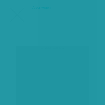
A sor végén
társadalmi célú hirdetés