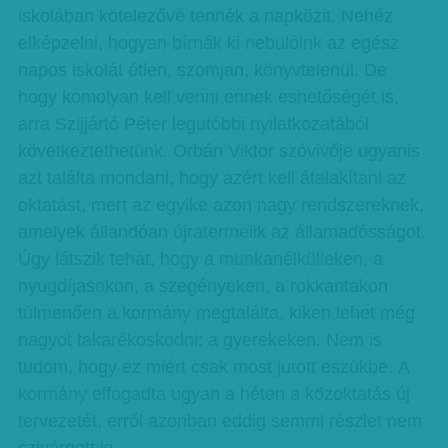
iskolában kötelezővé tennék a napközit. Nehéz
elképzelni, hogyan bírnák ki nebulóink az egész
napos iskolát étlen, szomjan, könyvtelenül. De
hogy komolyan kell venni ennek eshetőségét is,
arra Szijjártó Péter legutóbbi nyilatkozatából
következtethetünk. Orbán Viktor szóvivője ugyanis
azt találta mondani, hogy azért kell átalakítani az
oktatást, mert az egyike azon nagy rendszereknek,
amelyek állandóan újratermelik az államadósságot.
Úgy látszik tehát, hogy a munkanélkülieken, a
nyugdíjasokon, a szegényeken, a rokkantakon
túlmenően a kormány megtalálta, kiken lehet még
nagyot takarékoskodni: a gyerekeken. Nem is
tudom, hogy ez miért csak most jutott eszükbe. A
kormány elfogadta ugyan a héten a közoktatás új
tervezetét, erről azonban eddig semmi részlet nem