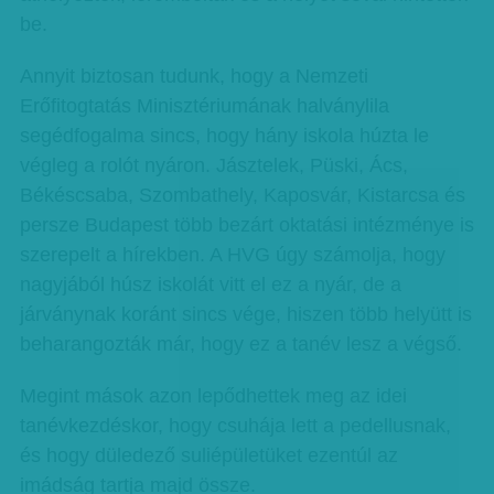
be.
Annyit biztosan tudunk, hogy a Nemzeti
Erőfitogtatás Minisztériumának halványlila
segédfogalma sincs, hogy hány iskola húzta le
végleg a rolót nyáron. Jásztelek, Püski, Ács,
Békéscsaba, Szombathely, Kaposvár, Kistarcsa és
persze Budapest több bezárt oktatási intézménye is
szerepelt a hírekben. A HVG úgy számolja, hogy
nagyjából húsz iskolát vitt el ez a nyár, de a
járványnak koránt sincs vége, hiszen több helyütt is
beharangozták már, hogy ez a tanév lesz a végső.
Megint mások azon lepődhettek meg az idei
tanévkezdéskor, hogy csuhája lett a pedellusnak,
és hogy düledező suliépületüket ezentúl az
imádság tartja majd össze.