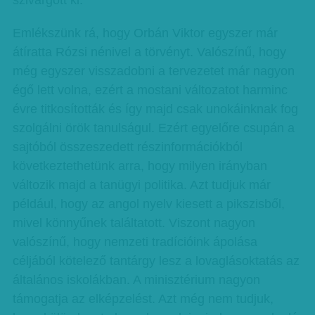
szivárgott ki.
Emlékszünk rá, hogy Orbán Viktor egyszer már
átíratta Rózsi nénivel a törvényt. Valószínű, hogy
még egyszer visszadobni a tervezetet már nagyon
égő lett volna, ezért a mostani változatot harminc
évre titkosították és így majd csak unokáinknak fog
szolgálni örök tanulságul. Ezért egyelőre csupán a
sajtóból összeszedett részinformációkból
következtethetünk arra, hogy milyen irányban
változik majd a tanügyi politika. Azt tudjuk már
például, hogy az angol nyelv kiesett a pikszisből,
mivel könnyűnek találtatott. Viszont nagyon
valószínű, hogy nemzeti tradícióink ápolása
céljából kötelező tantárgy lesz a lovaglásoktatás az
általános iskolákban. A minisztérium nagyon
támogatja az elképzelést. Azt még nem tudjuk,