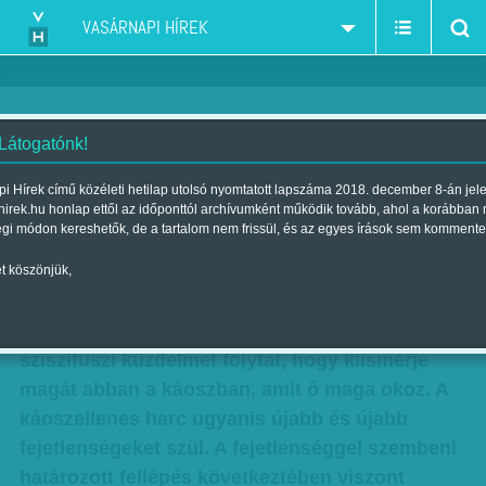
VASÁRNAPI HÍREK
 Látogatónk!
Csengetnek
i Hírek című közéleti hetilap utolsó nyomtatott lapszáma 2018. december 8-án jel
hirek.hu honlap ettől az időponttól archívumként működik tovább, ahol a korábban
Szerző:
Karcagi László
| Megjelent a 2011. szeptember 04.-i
égi módon kereshetők, de a tartalom nem frissül, és az egyes írások sem kommente
lapszámban
t köszönjük,
Tömören jellemezve a szeptember eleji
állapotokat: a Nemzeti Összeomlás Kormánya
sziszifuszi küzdelmet folytat, hogy kiismerje
magát abban a káoszban, amit ő maga okoz. A
káoszellenes harc ugyanis újabb és újabb
fejetlenségeket szül. A fejetlenséggel szembeni
határozott fellépés következtében viszont