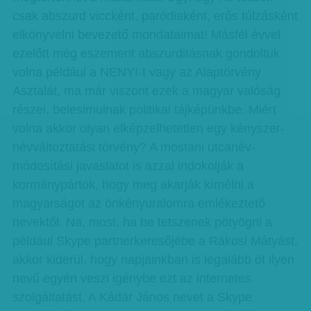
csak abszurd viccként, paródiaként, erős túlzásként
elkönyvelni bevezető mondataimat! Másfél évvel
ezelőtt még eszement abszurditásnak gondoltuk
volna például a NENYI-t vagy az Alaptörvény
Asztalát, ma már viszont ezek a magyar valóság
részei, belesimulnak politikai tájképünkbe. Miért
volna akkor olyan elképzelhetetlen egy kényszer-
névváltoztatási törvény? A mostani utcanév-
módosítási javaslatot is azzal indokolják a
kormánypártok, hogy meg akarják kímélni a
magyarságot az önkényuralomra emlékeztető
nevektől. Na, most, ha be tetszenek pötyögni a
például Skype partnerkeresőjébe a Rákosi Mátyást,
akkor kiderül, hogy napjainkban is legalább öt ilyen
nevű egyén veszi igénybe ezt az internetes
szolgáltatást. A Kádár János nevet a Skype