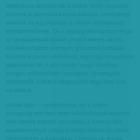
alkalmazva szortírozzák a múltat. Külön kupacba
kerülnek a számukra kedves kacatok, emészthető
emlékek és egy másikba a mélyen eltemetendő
emészthetetlenek. De a legnagyobb kupacot mégis
az újrahasznosíthatónak gondolt limlom alkotja.
Szemétre hajított szennyes göncökből próbálják
kisúrolni a zavaró vérfoltokat, régi ringy-rongyokban
glasszálnak fel, s alá naftalin szagú kifutókon,
szorgos műhelyekben reszelgetik, fényezgetik,
szidolozzák a múlt ócskapiacáról begyűjtött vicik-
vacakokat.
Lelkük rajta! – mondhatnánk, de a dolgot
manapság már nem lehet vállrándítással elintézni,
mert átment teljesen abszurdba. A Kerényi-féle
alaptörvényfestő pályázat kiteljesedése óta bármi
megtörténhet a múltunkkal. Úgyhogy ne tessék