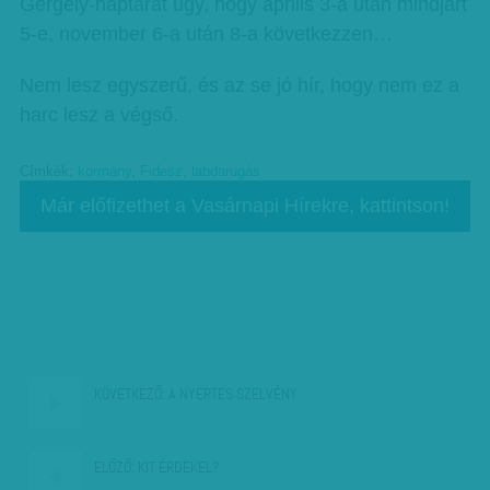
Gergely-naptárat úgy, hogy április 3-a után mindjárt
5-e, november 6-a után 8-a következzen…
Nem lesz egyszerű, és az se jó hír, hogy nem ez a
harc lesz a végső.
Címkék:
kormány
,
Fidesz
,
labdarúgás
Már előfizethet a Vasárnapi Hírekre, kattintson!
KÖVETKEZŐ:
A NYERTES SZELVÉNY
ELŐZŐ:
KIT ÉRDEKEL?