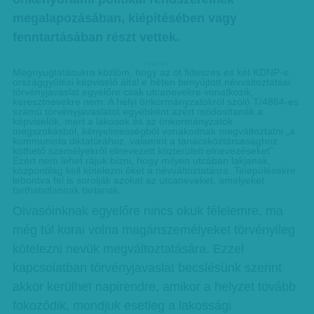
megalapozásában, kiépítésében vagy
fenntartásában részt vettek.
hirdetes
Megnyugtatásukra közlöm, hogy az öt fideszes és két KDNP-s
országgyűlési képviselő által e héten benyújtott névváltoztatási
törvényjavaslat egyelőre csak utcanevekre vonatkozik,
keresztnevekre nem. A helyi önkormányzatokról szóló T/4864-es
számú törvényjavaslatot egyébként azért módosítanák a
képviselők, mert a lakosok és az önkormányzatok
megszokásból, kényelmességből vonakodnak megváltoztatni „a
kommunista diktatúrához, valamint a tanácsköztársasághoz
köthető személyekről elnevezett közterületi elnevezéseket”.
Ezért nem lehet rájuk bízni, hogy milyen utcában lakjanak,
központilag kell kötelezni őket a névváltoztatásra. Településekre
lebontva fel is sorolják azokat az utcaneveket, amelyeket
tarthatatlannak tartanak.
Olvasóinknak egyelőre nincs okuk félelemre, ma
még túl korai volna magánszemélyeket törvényileg
kötelezni nevük megváltoztatására. Ezzel
kapcsolatban törvényjavaslat becslésünk szerint
akkor kerülhet napirendre, amikor a helyzet tovább
fokozódik, mondjuk esetleg a lakossági