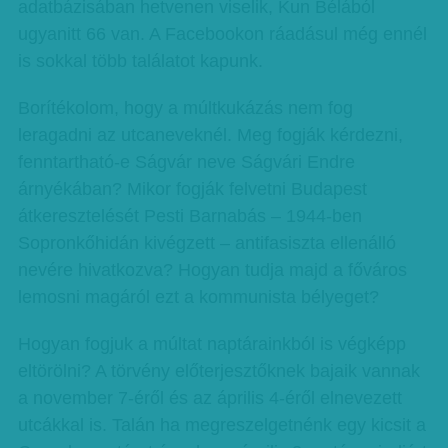
adatbázisában hetvenen viselik, Kun Bélából
ugyanitt 66 van. A Face­boo­kon ráadásul még ennél
is sokkal több találatot kapunk.
Borítékolom, hogy a múltkukázás nem fog
leragadni az utcaneveknél. Meg fogják kérdezni,
fenntartható-e Ságvár neve Ságvári Endre
árnyékában? Mikor fogják felvetni Budapest
átkeresztelését Pesti Barnabás – 1944-ben
Sopronkőhidán kivégzett – antifasiszta ellenálló
nevére hivatkozva? Hogyan tudja majd a főváros
lemosni magáról ezt a kommunista bélyeget?
Hogyan fogjuk a múltat naptárainkból is végképp
eltörölni? A törvény előterjesztőknek bajaik vannak
a november 7-éről és az április 4-éről elnevezett
utcákkal is. Talán ha megreszelgetnénk egy kicsit a