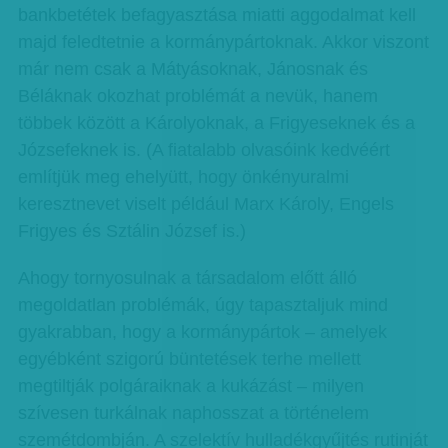
bankbetétek befagyasztása miatti aggodalmat kell
majd feledtetnie a kormánypártoknak. Akkor viszont
már nem csak a Mátyásoknak, Jánosnak és
Béláknak okozhat problémát a nevük, hanem
többek között a Károlyoknak, a Frigyeseknek és a
Józsefeknek is. (A fiatalabb olvasóink kedvéért
említjük meg ehelyütt, hogy önkényuralmi
keresztnevet viselt például Marx Károly, Engels
Frigyes és Sztálin József is.)
Ahogy tornyosulnak a társadalom előtt álló
megoldatlan problémák, úgy tapasztaljuk mind
gyakrabban, hogy a kormánypártok – amelyek
egyébként szigorú büntetések terhe mellett
megtiltják polgáraiknak a kukázást – milyen
szívesen turkálnak naphosszat a történelem
szemétdombján. A szelektív hulladékgyűjtés rutinját