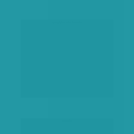
társadalmi célú hirdetés
hirdetés