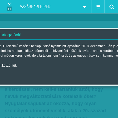
VASÁRNAPI HÍREK
 Látogatónk!
Múltkukázás
i Hírek című közéleti hetilap utolsó nyomtatott lapszáma 2018. december 8-án jel
hirek.hu honlap ettől az időponttól archívumként működik tovább, ahol a korábban
Skicc
égi módon kereshetők, de a tartalom nem frissül, és az egyes írások sem kommente
Szerző:
Karcagi László
| Megjelent a 2011. november 13.-i lapszámban
t köszönjük,
Több Mátyás, János és Béla keresztnevű
kedves olvasóm fordult hozzám aggódva azzal
a kérdéssel, nem kell-e tartaniuk attól, hogy
nevük megváltoztatására kötelezik őket?
Nyugtalanságukat az okozza, hogy olyan
személyek utónevét viselik, akik a 20. század
önkényuralmi politikai rendszereinek