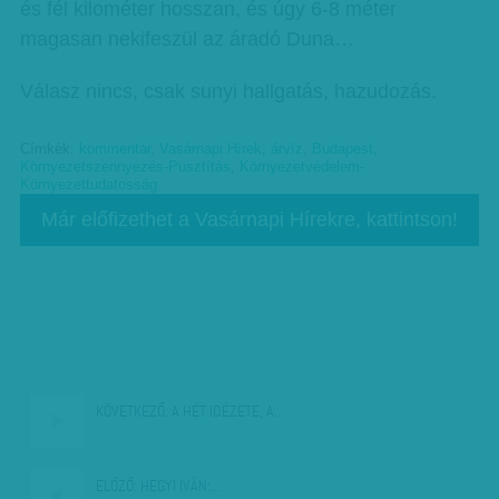
és fél kilométer hosszan, és úgy 6-8 méter
magasan nekifeszül az áradó Duna…
Válasz nincs, csak sunyi hallgatás, hazudozás.
Címkék:
kommentár
,
Vasárnapi Hírek
,
árvíz
,
Budapest
,
Környezetszennyezés-Pusztítás
,
Környezetvédelem-
Környezettudatosság
Már előfizethet a Vasárnapi Hírekre, kattintson!
KÖVETKEZŐ:
A HÉT IDÉZETE, A…
ELŐZŐ:
HEGYI IVÁN:…