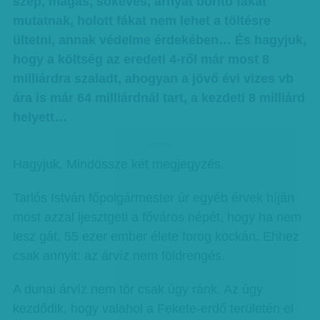
szép, magas, sokéves, árnyat borító fákat
mutatnak, holott fákat nem lehet a töltésre
ültetni, annak védelme érdekében… És hagyjuk,
hogy a költség az eredeti 4-ről már most 8
milliárdra szaladt, ahogyan a jövő évi vizes vb
ára is már 64 milliárdnál tart, a kezdeti 8 milliárd
helyett…
hirdetes
Hagyjuk. Mindössze két megjegyzés.
Tarlós István főpolgármester úr egyéb érvek híján
most azzal ijesztgeti a főváros népét, hogy ha nem
lesz gát, 55 ezer ember élete forog kockán. Ehhez
csak annyit: az árvíz nem földrengés.
A dunai árvíz nem tör csak úgy ránk. Az úgy
kezdődik, hogy valahol a Fekete-erdő területén el