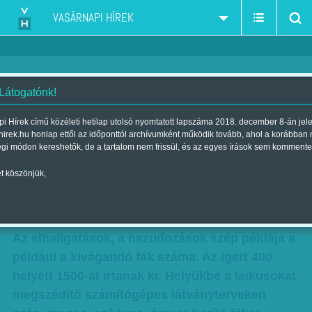
VASÁRNAPI HÍREK
 Látogatónk!
Kommentár: Gát a gát mögött
i Hírek című közéleti hetilap utolsó nyomtatott lapszáma 2018. december 8-án jel
hirek.hu honlap ettől az időponttól archívumként működik tovább, ahol a korábban
Szerző:
(SZÜCS)
| Megjelent a 2016. május 07.-i lapszámban
égi módon kereshetők, de a tartalom nem frissül, és az egyes írások sem kommente
t köszönjük,
Ha egyetlen szóval kellene jellemezni, mi is
zajlik immár hosszú évek óta a Római-partra
tervezett mobil gát körül, az a sunyiság lenne.
Az elhallgatások, a hazudozások szép példája a
például a kivágandó fák száma. Az ígért 400
helyett 1500-at irtanak ki. Helyükbe a laikusokat
megszédítő számítógépes látványterveken