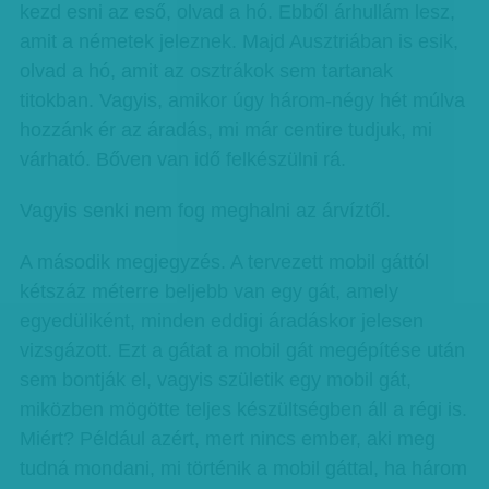
kezd esni az eső, olvad a hó. Ebből árhullám lesz,
amit a németek jeleznek. Majd Ausztriában is esik,
olvad a hó, amit az osztrákok sem tartanak
titokban. Vagyis, amikor úgy három-négy hét múlva
hozzánk ér az áradás, mi már centire tudjuk, mi
várható. Bőven van idő felkészülni rá.
Vagyis senki nem fog meghalni az árvíztől.
A második megjegyzés. A tervezett mobil gáttól
kétszáz méterre beljebb van egy gát, amely
egyedüliként, minden eddigi áradáskor jelesen
vizsgázott. Ezt a gátat a mobil gát megépítése után
sem bontják el, vagyis születik egy mobil gát,
miközben mögötte teljes készültségben áll a régi is.
Miért? Például azért, mert nincs ember, aki meg
tudná mondani, mi történik a mobil gáttal, ha három