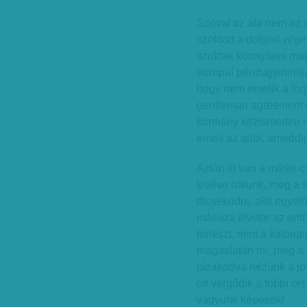
Szóval az áfa nem az 
szoktad a dolgod végez
szoktak könnyíteni ma
európai pénzügyminisz
hogy nem emelik a forg
gentleman agreement c
kormány közismerten ne
emeli az adót, ameddig
Aztán itt van a másik 
kivéve nálunk, meg a s
dicsekedni, akit egyelő
másikra elvette az emb
törleszt, mint a katona
magaslatán mi, meg a s
bizakodva nézünk a jö
ott vergődik a többi o
vagyunk képesek!