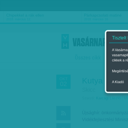
Chipekkel a rák ellen
Párkapcsolati matiné
2018. március 12.
2018. március 16.
Tisztelt
A Vasárnap
vasarnapi
Összes cikk
Friss
F
cikkek a r
Megértésé
Kutya ül!
OKT
A Kiadó
02
Skicc
Szerző:
Karcagi László
| Me
Újsághír: önkormányza
Vidék­fej­lesz­tési Minis