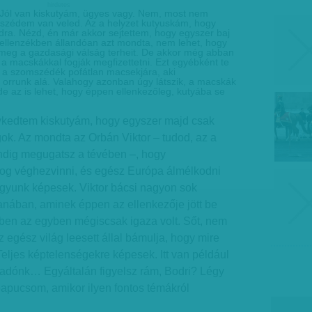
hirdetes
! Jól van kiskutyám, ügyes vagy. Nem, most nem
szédem van veled. Az a helyzet kutyuskám, hogy
dra. Nézd, én már akkor sejtettem, hogy egyszer baj
 ellenzékben állandóan azt mondta, nem lehet, hogy
 meg a gazdasági válság terheit. De akkor még abban
a macskákkal fogják megfizettetni. Ezt egyébként te
el a szomszédék pofátlan macsekjára, aki
 orrunk alá. Valahogy azonban úgy látszik, a macskák
de az is lehet, hogy éppen ellenkezőleg, kutyába se
ykedtem kiskutyám, hogy egyszer majd csak
gok. Az mondta az Orbán Viktor – tudod, az a
indig megugatsz a tévében –, hogy
og véghezvinni, és egész Európa álmélkodni
agyunk képesek. Viktor bácsi nagyon sok
nában, aminek éppen az ellenkezője jött be
ben az egyben mégiscsak igaza volt. Sőt, nem
egész világ leesett állal bámulja, hogy mire
ljes képtelenségekre képesek. Itt van például
 adónk… Egyáltalán figyelsz rám, Bodri? Légy
papucsom, amikor ilyen fontos témákról