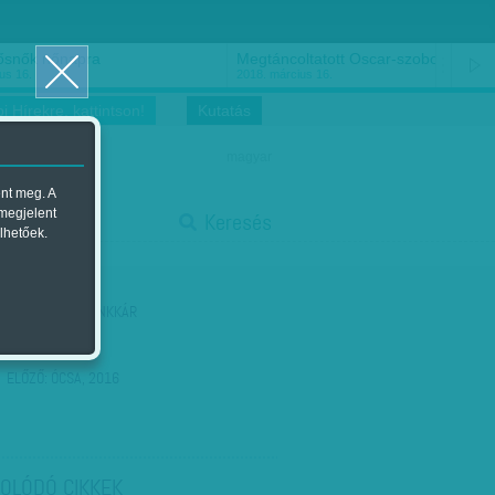
ősnők nőnapra
Megtáncoltatott Oscar-szobor
us 16.
2018. március 16.
i Hírekre, kattintson!
Kutatás
magyar
ent meg. A
start
 megjelent
Keresés
lhetőek.
stop
KÖVETKEZŐ:
BANKKÁR
ELŐZŐ:
ÓCSA, 2016
OLÓDÓ CIKKEK