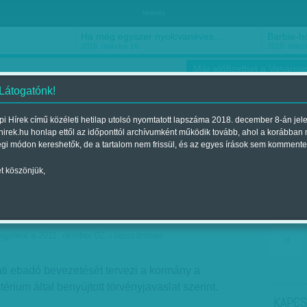
hirdetés
Ha még egyszer nyolcvanéves…
Barbie-h
2018. március 16.
2018. márci
Már előfizethet a Vasárnap
 Látogatónk!
i Hírek című közéleti hetilap utolsó nyomtatott lapszáma 2018. december 8-án jel
hirek.hu honlap ettől az időponttól archívumként működik tovább, ahol a korábban
ókusz
Szerintem
Ízlés
Sport
égi módon kereshetők, de a tartalom nem frissül, és az egyes írások sem kommente
t köszönjük,
gjelent a 2011. október 02.-i lapszámban
ti ebadó bevezetését tervezi a kormány a
ztérium ál­­tal benyújtott törvényjavaslat szerint.
KAPCS