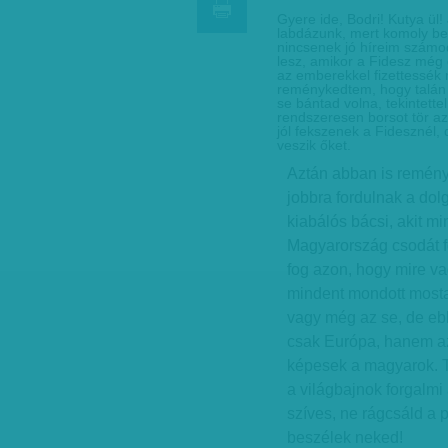
Gyere ide, Bodri! Kutya ül
labdázunk, mert komoly be
nincsenek jó híreim számo
lesz, amikor a Fidesz még
az emberekkel fizettessék
reménykedtem, hogy talán 
se bántad volna, tekintett
rendszeresen borsot tör az
jól fekszenek a Fidesznél, 
veszik őket.
Aztán abban is remén
jobbra fordulnak a dol
kiabálós bácsi, akit m
Magyarország csodát f
fog azon, hogy mire v
mindent mondott mosta
vagy még az se, de eb
csak Európa, hanem az 
képesek a magyarok. Te
a világbajnok forgalmi
szíves, ne rágcsáld a 
beszélek neked!