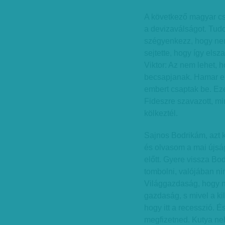
A következő magyar c
a devizaválságot. Tud
szégyenkezz, hogy nem 
sejtette, hogy így elsz
Viktor: Az nem lehet, 
becsapjanak. Hamar elf
embert csaptak be. Ez
Fideszre szavazott, mi
kölkeztél.
Sajnos Bodrikám, azt 
és olvasom a mai újság
előtt. Gyere vissza Bod
tombolni, valójában ninc
Világgazdaság, hogy 
gazdaság, s mivel a ki
hogy itt a recesszió. 
megfizetned. Kutya ne