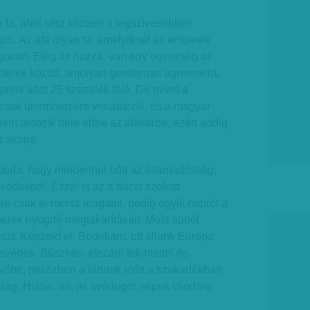
a fa, ahol séta közben a legszívesebben
ni. Az áfa olyan fa, amelyiknél az emberek
gukon. Elég az hozzá, van egy egyezség az
terek között, amolyan gentleman agree­ment,
almi adót 25 százalék fölé. De mivel a
sak úriemberekre vonatkozik, és a magyar
m tartozik bele ebbe az áfakörbe, ezért addig
 akarja.
csoda, hogy mindenhol nőtt az államadósság,
védeknél. Ezzel is az a bácsi szokott
re csak te mersz leugatni, pedig egyik napról a
erek nyugdíj-megtakarításait. Most abból
tiszt. Képzeld el, Bodrikám, ott állunk Európa
védek. Büszkén, elszánt tekintettel és
vőbe, miközben a lábunk előtt a szakadékban
rszág. Hiába, no, mi svédugor népek csodára