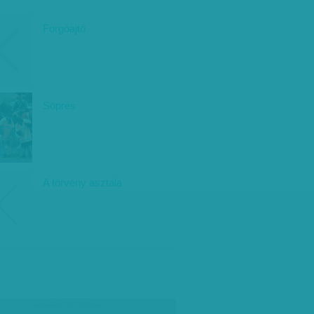
Forgóajtó
Söprés
A törvény asztala
társadalmi célú hirdetés