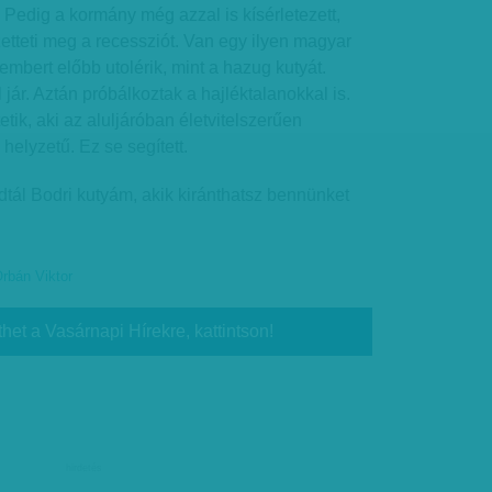
Pedig a kormány még azzal is kísérletezett,
zetteti meg a recessziót. Van egy ilyen magyar
mbert előbb utolérik, mint a hazug kutyát.
l jár. Aztán próbálkoztak a hajléktalanokkal is.
etik, aki az aluljáróban életvitelszerűen
helyzetű. Ez se segített.
tál Bodri kutyám, akik kiránthatsz bennünket
rbán Viktor
thet a Vasárnapi Hírekre, kattintson!
hirdetés