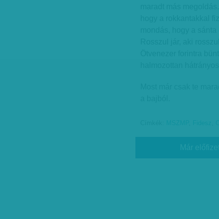
maradt más megoldás. 
hogy a rokkantakkal fi
mondás, hogy a sánta e
Rosszul jár, aki rosszu
Ötvenezer forintra bünt
halmozottan hátrányos 
Most már csak te marad
a bajból.
Címkék:
MSZMP
,
Fidesz
,
O
Már előfize