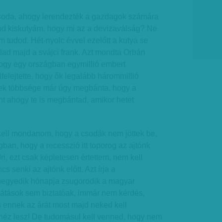
soda, ahogy lerendezték a gazdagok számára
od kiskutyám, hogy mi az a devizaválság? Ne
tudod. Hét-nyolc évvel ezelőtt a kutya se
alad majd a svájci frank. Azt mondta Orbán
hogy egy országban egymillió embert
elejtette, hogy ők legalább hárommillió
ek többsége már úgy megbánta, hogy a
nt ahogy te is megbántad, amikor hetet
kell mondanom, hogy a csodák nem jöttek be,
ban, hogy a recesszió itt toporog az ajtónk
ri, ezt csak képletesen értettem, nem kell
s senki az ajtónk előtt. Azt írja a
negyedik hónapja zsugorodik a magyar
látások sem biztatóak, immár nem kérdés,
És ennek az árát most majd neked kell
héz lesz! De tudomásul kell venned, hogy nem