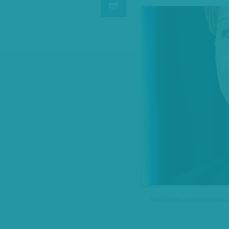
Avar János: Hillary. Az elve