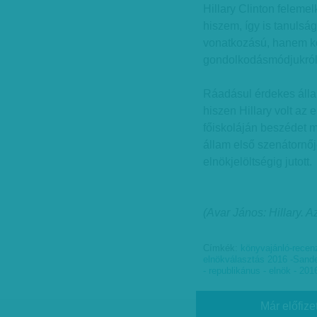
Hillary Clinton feleme
hiszem, így is tanulsá
vonatkozású, hanem korr
gondolkodásmódjukról
Ráadásul érdekes állap
hiszen Hillary volt az 
főiskoláján beszédet m
állam első szenátornője
elnökjelöltségig jutott.
(Avar János: Hillary. A
Címkék:
könyvajánló-recen
elnökválasztás 2016 -Sand
- republikánus - elnök - 20
Már előfize