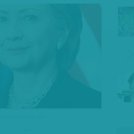
szett elnökség. Kossuth, 2016.
hirdetes