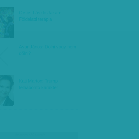
Orsós László Jakab:
Földalatti terápia
Avar János: Dőlni vagy nem
dőlni?
Kati Marton: Trump
felháborító karakter
társadalmi célú hirdetés