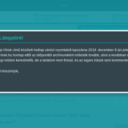
hirdetés
Ha még egyszer nyolcvanéves…
Barbie-h
2018. március 16.
2018. márci
Már előfizethet a Vasárnap
 Látogatónk!
i Hírek című közéleti hetilap utolsó nyomtatott lapszáma 2018. december 8-án jel
hirek.hu honlap ettől az időponttól archívumként működik tovább, ahol a korábban
ókusz
Szerintem
Ízlés
Sport
égi módon kereshetők, de a tartalom nem frissül, és az egyes írások sem kommente
t köszönjük,
 - Avar János 'Hillary - Az
nökség' című könyvéről
Megjelent a 2016. november 26.-i lapszámban
Amerikai Egyesült Államok elnöke. Most akkor
agy nem?
KAPCS