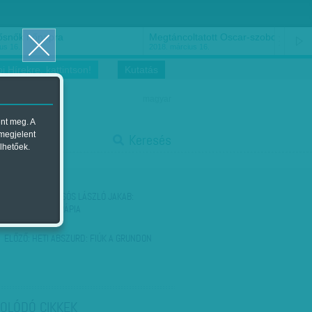
ősnők nőnapra
Megtáncoltatott Oscar-szobor
us 16.
2018. március 16.
i Hírekre, kattintson!
Kutatás
magyar
ent meg. A
start
 megjelent
Keresés
lhetőek.
stop
KÖVETKEZŐ:
ORSÓS LÁSZLÓ JAKAB:
FÖLDALATTI TERÁPIA
ELŐZŐ:
HETI ABSZURD: FIÚK A GRUNDON
OLÓDÓ CIKKEK