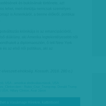
lkedésének és bukásának története, azt
gos lehet, mert életútja nemcsak személyes
ajz is Amerikáról, a benne élőkről, politikai
.
otváltozás krónikája is az emancipációról,
első diáklány, aki Amerika legtekintélyesebb női
ondhatott a diplomaosztón, ő lett New York
 és az első női politikus, aki az
z elveszett elnökség. Kossuth, 2016. 280 o.)
zió
,
USA - amerikai elnökválasztások
,
USA
ers_Clinton-dem - Rubio_Cruz_Trump-rep
,
Donald Trump
16 USA
,
Hillary Clinton
,
Avar János
thet a Vasárnapi Hírekre, kattintson!