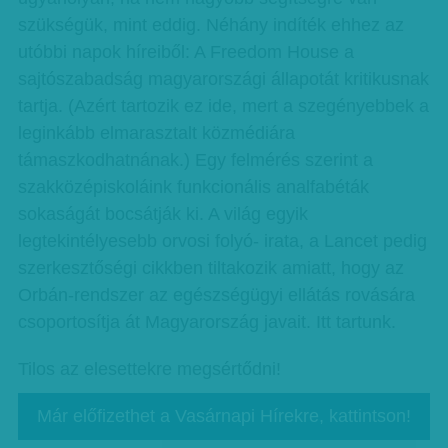
szükségük, mint eddig. Néhány indíték ehhez az
utóbbi napok híreiből: A Freedom House a
sajtószabadság magyarországi állapotát kritikusnak
tartja. (Azért tartozik ez ide, mert a szegényebbek a
leginkább elmarasztalt közmédiára
támaszkodhatnának.) Egy felmérés szerint a
szakközépiskoláink funkcionális analfabéták
sokaságát bocsátják ki. A világ egyik
legtekintélyesebb orvosi folyó- irata, a Lancet pedig
szerkesztőségi cikkben tiltakozik amiatt, hogy az
Orbán-rendszer az egészségügyi ellátás rovására
csoportosítja át Magyarország javait. Itt tartunk.
Tilos az elesettekre megsértődni!
Már előfizethet a Vasárnapi Hírekre, kattintson!