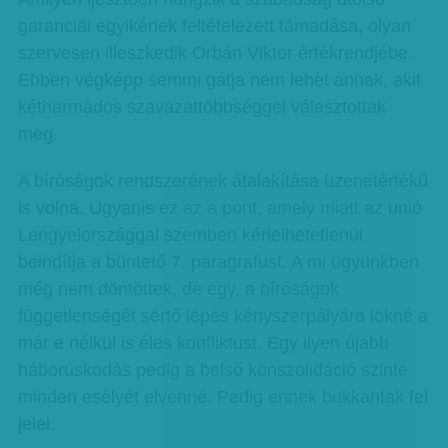
garanciái egyikének feltételezett támadása, olyan
szervesen illeszkedik Orbán Viktor értékrendjébe.
Ebben végképp semmi gátja nem lehet annak, akit
kétharmados szavazattöbbséggel választottak
meg.
A bíróságok rendszerének átalakítása üzenetértékű
is volna. Ugyanis ez az a pont, amely miatt az unió
Lengyelországgal szemben kérlelhetetlenül
beindítja a büntető 7. paragrafust. A mi ügyünkben
még nem döntöttek, de egy, a bíróságok
függetlenségét sértő lépés kényszerpályára lökné a
már e nélkül is éles konfliktust. Egy ilyen újabb
háborúskodás pedig a belső konszolidáció szinte
minden esélyét elvenné. Pedig ennek bukkantak fel
jelei.