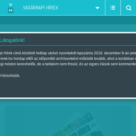
VASÁRNAPI HÍREK
 Látogatónk!
Megsértődni tilos!
i Hírek című közéleti hetilap utolsó nyomtatott lapszáma 2018. december 8-án jel
hirek.hu honlap ettől az időponttól archívumként működik tovább, ahol a korábban
Szerző:
Nagy N. Péter
| Megjelent a 2018. április 27.-i lapszámban
égi módon kereshetők, de a tartalom nem frissül, és az egyes írások sem kommente
t köszönjük,
Naponta érkeznek a bejelentések kormányzati
változásokról, miközben nincs jele, hogy bármi
átalakulna.