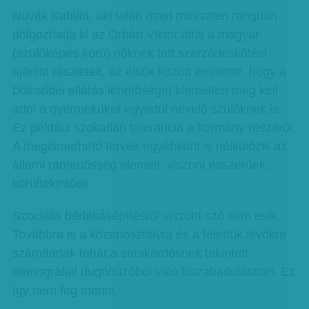
Novák Katalin, aki talán majd miniszteri rangban
dolgozhatja ki az Orbán Viktor által a magyar
(szülőképes korú) nőknek tett szerződéskötési
ajánlat részleteit, az elsők között említette, hogy a
bölcsődei ellátás lehetőségét kiemelten meg kell
adni a gyermeküket egyedül nevelő szülőknek is.
Ez például szokatlan tolerancia a kormány részéről.
A megismerhető tervek egyébként is nélkülözik az
állami rámenősség elemeit, viszont ésszerűek,
körültekintőek.
Szociális bérlakásépítésről viszont szó sem esik.
Továbbra is a középosztályra és a felettük lévőkre
számítanak tehát a sorskérdésnek tekintett
demográfiai dugóhúzóból való kiszabadulásban. Ez
így nem fog menni.