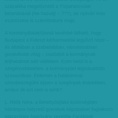
százaléka megelőzhető a Tízparancsolat
betartásával (Ne hazudj! – ???), de nyilván más
eszközökre is számíthatunk majd.
A kormányátalakításnál kevésbé látható, hogy
Budapest a Fideszt kétharmaddal legyőző népe –
és általában a szabadabban, városiasabban
gondolkodó világ – csalódott a kormánynak
teljhatalmat adó vidékben. Ezen belül is a
szegényebbekben, a kormánypárt legodaadóbb
szavazóiban. Érdemes a hatalommal
szembeszegülni éppen a szegények érdekében,
amikor ők ezt nem is kérik?
L. Ritók Nóra, a Berettyóújfalui kistérségben
hátrányos helyzetű gyerekek képzésével foglalkozó
Igazgyöngy Alapítvány vezetője Facebook