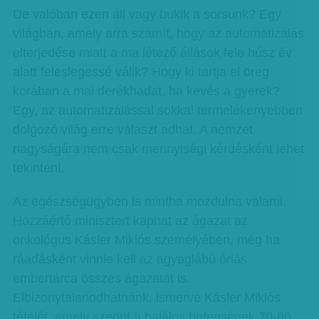
De valóban ezen áll vagy bukik a sorsunk? Egy
világban, amely arra számít, hogy az automatizálás
elterjedése miatt a ma létező állások fele húsz év
alatt feleslegessé válik? Hogy ki tartja el öreg
korában a mai derékhadat, ha kevés a gyerek?
Egy, az automatizálással sokkal termelékenyebben
dolgozó világ erre választ adhat. A nemzet
nagyságára nem csak mennyiségi kérdésként lehet
tekinteni.
Az egészségügyben is mintha mozdulna valami.
Hozzáértő minisztert kaphat az ágazat az
onkológus Kásler Miklós személyében, még ha
ráadásként vinnie kell az agyaglábú óriás
embertárca összes ágazatát is.
Elbizonytalanodhatnánk, ismerve Kásler Miklós
tételét, amely szerint a halálos betegségek 70-80