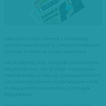
hirdetes
Változatlanul Orbán Viktor és a nyilvánosság
számára kevéssé ismert új „kollégiumi szobatársai”
döntenek, a többiek az arcukat adják hozzá.
Már érzékelhető, hogy a negyedik Orbán-kormány
még élesebb lesz, mint az elődei. Folyamatosan
érkeznek például a hírek egy igazságügyi reformról,
ami a szakminisztériumot hozná helyzetbe a bírák
és főleg vezetőik kinevezésében, a bíróságok
felügyeletében.
Amilyen ijesztően hangzik a szabadság utolsó