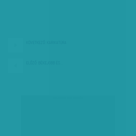
KÖVETKEZŐ:
KARIKATÚRA
ELŐZŐ:
BÉKEJOBB ÉS…
társadalmi célú hirdetés