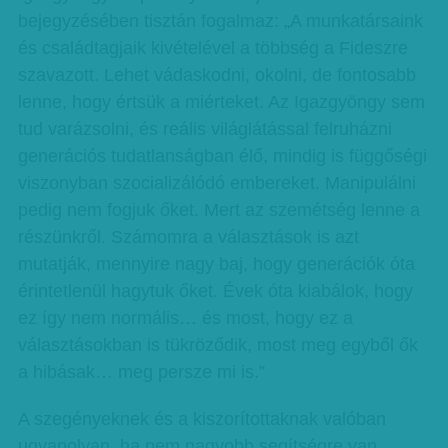
bejegyzésében tisztán fogalmaz: „A munkatársaink
és családtagjaik kivételével a többség a Fideszre
szavazott. Lehet vádaskodni, okolni, de fontosabb
lenne, hogy értsük a miérteket. Az Igazgyöngy sem
tud varázsolni, és reális világlátással felruházni
generációs tudatlanságban élő, mindig is függőségi
viszonyban szocializálódó embereket. Manipulálni
pedig nem fogjuk őket. Mert az szemétség lenne a
részünkről. Számomra a választások is azt
mutatják, mennyire nagy baj, hogy generációk óta
érintetlenül hagytuk őket. Évek óta kiabálok, hogy
ez így nem normális… és most, hogy ez a
választásokban is tükröződik, most meg egyből ők
a hibásak… meg persze mi is.”
A szegényeknek és a kiszorítottaknak valóban
ugyanolyan, ha nem nagyobb segítségre van