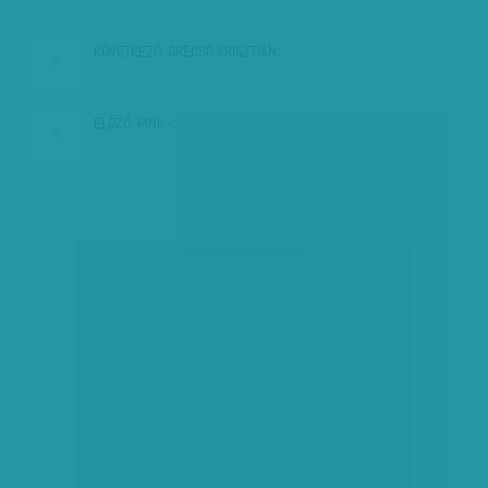
KÖVETKEZŐ:
GRECSÓ KRISZTIÁN:…
ELŐZŐ:
PINK -…
társadalmi célú hirdetés