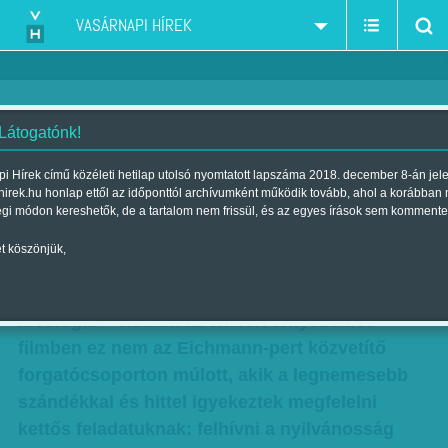
VASÁRNAPI HÍREK
 Látogatónk!
Mementó a televízió hatalmáról -
i Hírek című közéleti hetilap utolsó nyomtatott lapszáma 2018. december 8-án jel
hirek.hu honlap ettől az időponttól archívumként működik tovább, ahol a korábban
Az Eichmann Show
égi módon kereshetők, de a tartalom nem frissül, és az egyes írások sem kommente
Szerző:
Bálint Orsolya
| Megjelent a 2015. augusztus 29.-i lapszámban
t köszönjük,
A televízió épp olyan, mint bármelyik politikai
ideológia – elbukik az emberi tényezőn. A
filmben ez nem az Eichmann-pert közvetítő
forgatócsoporton múlott, akik a legnemesebb
szándékkal és hittel igyekeztek megfelelni
kettős feladatuknak: felhívni a nyilvánosság