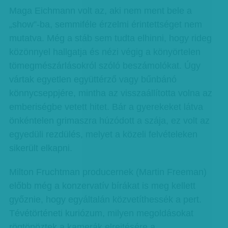
Maga Eichmann volt az, aki nem ment bele a
„show”-ba, semmiféle érzelmi érintettséget nem
mutatva. Még a stáb sem tudta elhinni, hogy rideg
közönnyel hallgatja és nézi végig a könyörtelen
tömegmészárlásokról szóló beszámolókat. Úgy
vártak egyetlen együttérző vagy bűnbánó
könnycseppjére, mintha az visszaállította volna az
emberiségbe vetett hitet. Bár a gyerekeket látva
önkéntelen grimaszra húzódott a szája, ez volt az
egyedüli rezdülés, melyet a közeli felvételeken
sikerült elkapni.
Milton Fruchtman producernek (Martin Freeman)
előbb még a konzervatív bírákat is meg kellett
győznie, hogy egyáltalán közvetíthessék a pert.
Tévétörténeti kuriózum, milyen megoldásokat
rögtönöztek a kamerák elrejtésére a