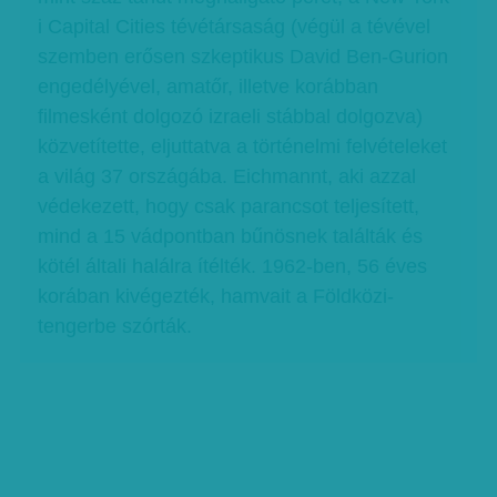
i Capital Cities tévétársaság (végül a tévével
szemben erősen szkeptikus David Ben-Gurion
engedélyével, amatőr, illetve korábban
filmesként dolgozó izraeli stábbal dolgozva)
közvetítette, eljuttatva a történelmi felvételeket
a világ 37 országába. Eichmannt, aki azzal
védekezett, hogy csak parancsot teljesített,
mind a 15 vádpontban bűnösnek találták és
kötél általi halálra ítélték. 1962-ben, 56 éves
korában kivégezték, hamvait a Földközi-
tengerbe szórták.