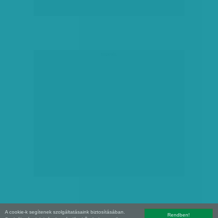
hirdetés
A cookie-k segítenek szolgáltatásaink biztosításában.
Rendben!