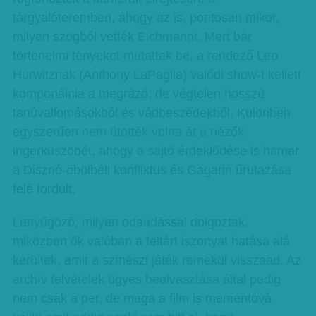
tárgyalóteremben, ahogy az is, pontosan mikor,
milyen szögből vették Eichmannt. Mert bár
történelmi tényeket mutattak be, a rendező Leo
Hurwitznak (Anthony LaPaglia) valódi show-t kellett
komponálnia a megrázó, de végtelen hosszú
tanúvallomásokból és vádbeszédekből. Különben
egyszerűen nem ütötték volna át a nézők
ingerküszöbét, ahogy a sajtó érdeklődése is hamar
a Disznó-öbölbéli konfliktus és Gagarin űrutazása
felé fordult.
Lenyűgöző, milyen odaadással dolgoztak,
miközben ők valóban a feltárt iszonyat hatása alá
kerültek, amit a színészi játék remekül visszaad. Az
archív felvételek ügyes beolvasztása által pedig
nem csak a per, de maga a film is mementóvá