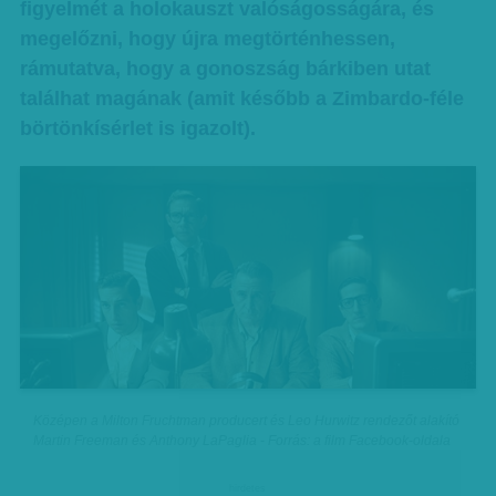
figyelmét a holokauszt valóságosságára, és
megelőzni, hogy újra megtörténhessen,
rámutatva, hogy a gonoszság bárkiben utat
találhat magának (amit később a Zimbardo-féle
börtönkísérlet is igazolt).
Középen a Milton Fruchtman producert és Leo Hurwitz rendezőt alakító
Martin Freeman és Anthony LaPaglia - Forrás: a film Facebook-oldala
hirdetes