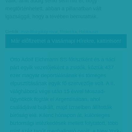
válik: amit addig senki sem hitt el, hogy
megtörténhetett, abban a pillanatban vált
igazsággá, hogy a tévében bemutatták.
Címkék:
mozi-Mozgókép rovat
,
filmkritika
,
Holokauszt
Már előfizethet a Vasárnapi Hírekre, kattintson!
Otto Adolf Eichmann SS-főtisztként és a náci
párt egyik vezetőjeként a zsidók, köztük 437
ezer magyar deportálásának és tömeges
elpusztításának egyik fő szervezője volt. A II.
világháború vége után 15 évvel Moszad-
ügynökök fogták el Argentínában, ahol
családjával bujkált, majd Izraelben állították
bíróság elé. Kilenc hónapon át, különleges
biztonsági intézkedések mellett folytatott, több
mint száz tanút meghallgató perét, a New York-