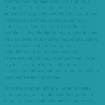
működőképes, legfeljebb csikorog. Tudniillik a
„Balog-irat” német fordítója – vélhetően hazai
illetőségű úr vagy hölgy – körülbelül olyan erősnek
mutatkozott a számára valóban idegen nyelv
birtoklására nézve, mint az az ismeretlen, aki
Schmitt Pál „kisdoktorijának” bolgár szerzőtől való,
francia nyelven írt dolgozatát magyarította. Blama.
Innen nézve a „magyar államgépezet
működőképes” fordulat utolsó szava elé
kénytelenek vagyunk egy „nem” szócskát illeszteni.
Úgy fest, szakmabéliek helyett újabban
csókosokkal dolgoztatnak, és nem baj, ha a csókos
(nyelv)ismeretei korlátozottak.
Ez az írás azonban nem erre, hanem a politika
elefántjának porcelánbolti tevékenységére kíván
kifutni. Az álszent Balog államtitkár talán nem is