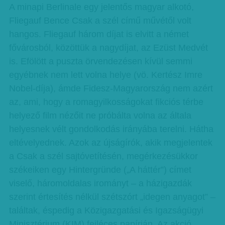
A minapi Berlinale egy jelentős magyar alkotó,
Fliegauf Bence Csak a szél című művétől volt
hangos. Fliegauf három díjat is elvitt a német
fővárosból, közöttük a nagydíjat, az Ezüst Medvét
is. Efölött a puszta örvendezésen kívül semmi
egyébnek nem lett volna helye (vö. Kertész Imre
Nobel-díja), ámde Fidesz-Magyarország nem azért
az, ami, hogy a romagyilkosságokat fikciós térbe
helyező film nézőit ne próbálta volna az általa
helyesnek vélt gondolkodás irányába terelni. Hátha
eltévelyednek. Azok az újságírók, akik megjelentek
a Csak a szél sajtóvetítésén, megérkezésükkor
székeiken egy Hintergründe („A háttér”) címet
viselő, háromoldalas irományt – a házigazdák
szerint értesítés nélkül szétszórt „idegen anyagot” –
találtak, éspedig a Közigazgatási és Igazságügyi
Minisztérium (KIM) fejléces papírján. Az akció