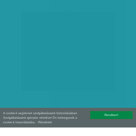
hirdetés
A cookie-k segítenek szolgáltatásaink biztosításában.
Rendben!
Szolgáltatásaink igénybe vételével Ön beleegyezik a
Copyright (C) 2026, XXI század Média Kft. Az oldal szerzői jogi oltalom alatt áll.
cookie-k használatába.
- Részletek