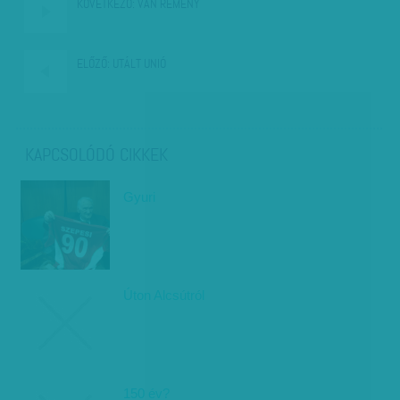
KÖVETKEZŐ:
VAN REMÉNY
ELŐZŐ:
UTÁLT UNIÓ
KAPCSOLÓDÓ CIKKEK
Gyuri
Úton Alcsútról
150 év?