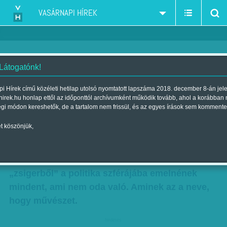
VASÁRNAPI HÍREK
 Látogatónk!
A „Balog-irat”
i Hírek című közéleti hetilap utolsó nyomtatott lapszáma 2018. december 8-án jel
hirek.hu honlap ettől az időponttól archívumként működik tovább, ahol a korábban
Szerző:
Aczél Endre
| Megjelent a 2012. február 26.-i lapszámban
égi módon kereshetők, de a tartalom nem frissül, és az egyes írások sem kommente
t köszönjük,
A filmfesztiválok világában senki nem rajong
kormányokért, miniszterekért, államtitkárokért,
olyan illetéktelenekért, akik így vagy úgy, de
„zsigerből” a politika szférájába emelnének
mindent, ami nem oda való. Aminek az a neve,
hogy művészet.
hirdetes