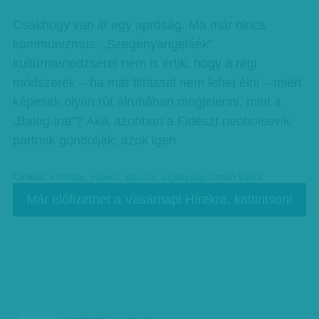
Csakhogy van itt egy apróság. Ma már nincs
kommunizmus. „Szegényangéláék”
kultúrmenedzserei nem is értik, hogy a régi
módszerek – ha már tiltással nem lehet élni – miért
képesek olyan rút álruhában megjelenni, mint a
„Balog-irat”? Akik azonban a Fideszt neobolsevik
pártnak gondolják, azok igen.
Címkék:
kormány
,
Fidesz
,
kölcsön
,
cigányság
,
Orbán Viktor
Már előfizethet a Vasárnapi Hírekre, kattintson!