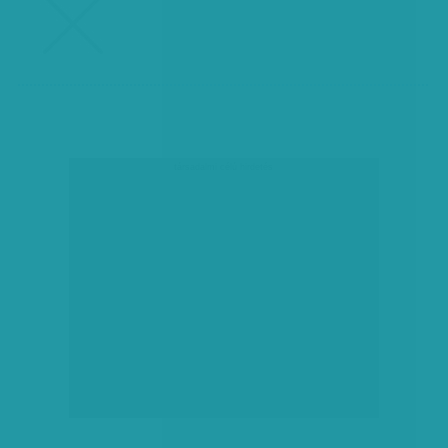
társadalmi célú hirdetés