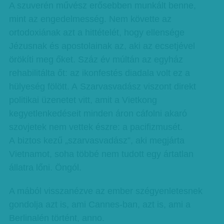
A szuverén művész erősebben munkált benne,
mint az engedelmesség. Nem követte az
ortodoxiának azt a hittételét, hogy ellensége
Jézusnak és apostolainak az, aki az ecsetjével
örökíti meg őket. Száz év múltán az egyház
rehabilitálta őt: az ikonfestés diadala volt ez a
hülyeség fölött. A Szarvasvadász viszont direkt
politikai üzenetet vitt, amit a Vietkong
kegyetlenkedéseit minden áron cáfolni akaró
szovjetek nem vettek észre: a pacifizmusét.
A biztos kezű „szarvasvadász”, aki megjárta
Vietnamot, soha többé nem tudott egy ártatlan
állatra lőni. Öngól.
A mából visszanézve az ember szégyenletesnek
gondolja azt is, ami Cannes-ban, azt is, ami a
Berlinalén történt, anno.