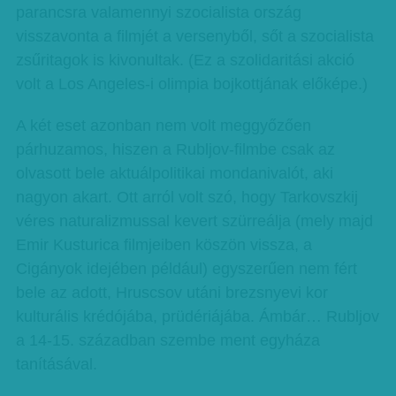
parancsra valamennyi szocialista ország
visszavonta a filmjét a versenyből, sőt a szocialista
zsűritagok is kivonultak. (Ez a szolidaritási akció
volt a Los Angeles-i olimpia bojkottjának előképe.)
A két eset azonban nem volt meggyőzően
párhuzamos, hiszen a Rubljov-filmbe csak az
olvasott bele aktuálpolitikai mondanivalót, aki
nagyon akart. Ott arról volt szó, hogy Tarkovszkij
véres naturalizmussal kevert szürreálja (mely majd
Emir Kusturica filmjeiben köszön vissza, a
Cigányok idejében például) egyszerűen nem fért
bele az adott, Hruscsov utáni brezsnyevi kor
kulturális krédójába, prüdériájába. Ámbár… Rubljov
a 14-15. században szembe ment egyháza
tanításával.