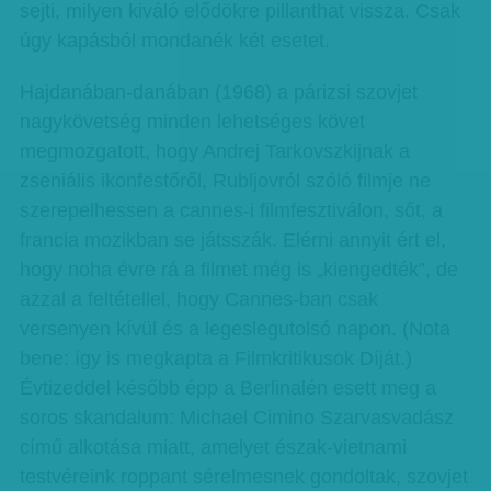
sejti, milyen kiváló elődökre pillanthat vissza. Csak
úgy kapásból mondanék két esetet.
Hajdanában-danában (1968) a párizsi szovjet
nagykövetség minden lehetséges követ
megmozgatott, hogy Andrej Tarkovszkijnak a
zseniális ikonfestőről, Rubljovról szóló filmje ne
szerepelhessen a cannes-i filmfesztiválon, sőt, a
francia mozikban se játsszák. Elérni annyit ért el,
hogy noha évre rá a filmet még is „kiengedték”, de
azzal a feltétellel, hogy Cannes-ban csak
versenyen kívül és a legeslegutolsó napon. (Nota
bene: így is megkapta a Filmkritikusok Díját.)
Évtizeddel később épp a Berlinalén esett meg a
soros skandalum: Michael Cimino Szarvasvadász
című alkotása miatt, amelyet észak-vietnami
testvéreink roppant sérelmesnek gondoltak, szovjet