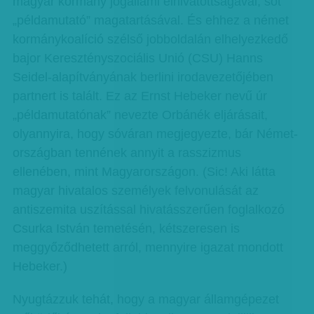
magyar kormány jogállami elhivatottságával, sőt
„példamutató” magatartásával. És ehhez a német
kormánykoalíció szélső jobboldalán elhelyezkedő
bajor Keresz­tényszociális Unió (CSU) Hanns
Seidel-alapítványának berlini irodavezetőjében
partnert is talált. Ez az Ernst Hebeker nevű úr
„példamutatónak” nevezte Orbánék eljárásait,
olyannyira, hogy sóváran megjegyezte, bár Német­
or­szág­ban tennének annyit a rasszizmus
ellenében, mint Magyarországon. (Sic! Aki látta
magyar hivatalos személyek felvonulását az
antiszemita uszítással hivatásszerűen foglalkozó
Csurka István temetésén, kétszeresen is
meggyőződhetett arról, mennyire igazat mondott
Hebeker.)
Nyugtázzuk tehát, hogy a magyar államgépezet