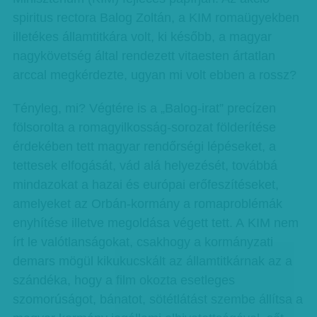
spiritus rectora Balog Zoltán, a KIM romaügyekben
illetékes államtitkára volt, ki később, a magyar
nagykövetség által rendezett vitaesten ártatlan
arccal megkérdezte, ugyan mi volt ebben a rossz?
Tényleg, mi? Végtére is a „Balog-irat” precízen
fölsorolta a romagyilkosság-sorozat földerítése
érdekében tett magyar rendőrségi lépéseket, a
tettesek elfogását, vád alá helyezését, továbbá
mindazokat a hazai és európai erőfeszítéseket,
amelyeket az Orbán-kormány a romaproblémák
enyhítése illetve megoldása végett tett. A KIM nem
írt le valótlanságokat, csakhogy a kormányzati
demars mögül kikukucskált az államtitkárnak az a
szándéka, hogy a film okozta esetleges
szomorúságot, bánatot, sötétlátást szembe állítsa a