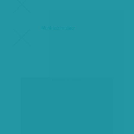
Munkaszimulátor
társadalmi célú hirdetés