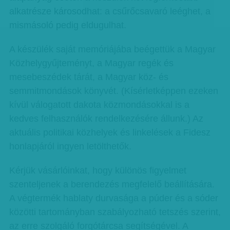
alkatrésze károsodhat: a csűrőcsavaró leéghet, a
mismásoló pedig eldugulhat.
A készülék saját memóriájába beégettük a Magyar
Köz­hely­gyűjteményt, a Magyar regék és
mesebeszédek tárát, a Magyar köz- és
semmitmondások könyvét. (Kísérletképpen ezeken
kívül válogatott dakota közmondásokkal is a
kedves felhasználók rendelkezésére állunk.) Az
aktuális politikai közhelyek és linkelések a Fidesz
honlapjáról ingyen letölthetők.
Kérjük vásárlóinkat, hogy különös figyelmet
szenteljenek a berendezés megfelelő beállítására.
A végtermék hablaty durvasága a púder és a sóder
közötti tartományban szabályozható tetszés szerint,
az erre szolgáló forgótárcsa segítségével. A