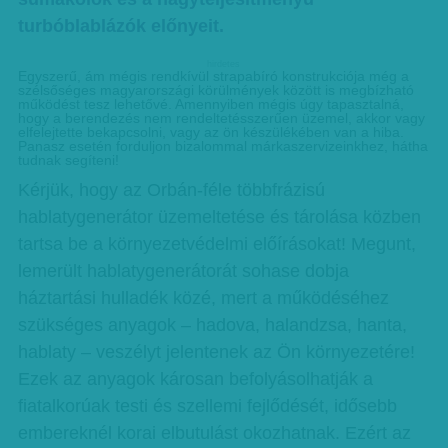
turbóblablázók előnyeit.
hirdetes
Egyszerű, ám mégis rendkívül strapabíró konstrukciója még a
szélsőséges magyarországi körülmények között is megbízható
működést tesz lehetővé. Amennyiben mégis úgy tapasztalná,
hogy a berendezés nem rendeltetésszerűen üzemel, akkor vagy
elfelejtette bekapcsolni, vagy az ön készülékében van a hiba.
Panasz esetén forduljon bizalommal márkaszervizeinkhez, hátha
tudnak segíteni!
Kérjük, hogy az Orbán-féle többfrázisú
hablatygenerátor üzemeltetése és tárolása közben
tartsa be a környezetvédelmi előírásokat! Megunt,
lemerült hablatygenerátorát sohase dobja
háztartási hulladék közé, mert a működéséhez
szükséges anyagok – hadova, halandzsa, hanta,
hablaty – veszélyt jelentenek az Ön környezetére!
Ezek az anyagok károsan befolyásolhatják a
fiatalkorúak testi és szellemi fejlődését, idősebb
embereknél korai elbutulást okozhatnak. Ezért az