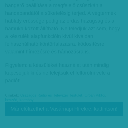
hangerő beállítása a megfelelő csúszkán a
handabandától a süketelésig terjed. A végtermék
hablaty erőssége pedig az ordas hazugság és a
hamuka között állítható. Ne feledjük azt sem, hogy
a készülék alapfunkcióin kívül kiválóan
felhasználható köntörfalazásra, ködösítésre
valamint hímezésre és hámozásra is.
Figyelem: a készüléket használat után mindig
kapcsoljuk ki és ne felejtsük el feltörölni vele a
padlót!
Címkék:
Országos Rádió és Televízió Testület
,
Orbán Viktor
,
beszéd
,
kormány
Már előfizethet a Vasárnapi Hírekre, kattintson!