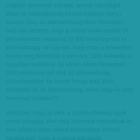
Szijjártó szavainak indokait, amikor napvilágot
láttak az Államadósság Kezelő Központ (ÁKK)
számai. Nos, az államadósság elleni kíméletlen
harc oda vezetett, hogy a másfél évvel ezelőtti 18
600 milliárdról mostanra 20 600 milliárdra nőtt az
államadósság, de úgy ám, hogy ebbe a feneketlen
lyukba még beletöltött a kormány 1350 milliárdot a
nyugdíjpénzekből is. Az utolsó három hónapban
2000 milliárddal lett több az államadósság.
(Számtanpélda: ha három hónap alatt 2000
milliárddal nő az államadósság, akkor négy év alatt
mennyivel csökken?)
Valószínű, hogy az ÁKK a szoclib ellenség egyik
utolsó bástyája, ahol még számokat használnak és
nem például olyan sokkal könnyebben érthető
metaforákat, hogy a magyar gazdaság