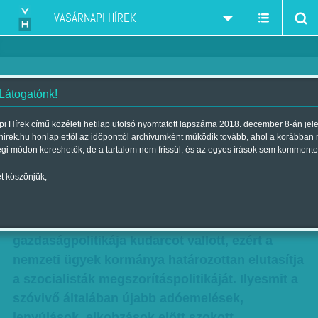
VASÁRNAPI HÍREK
 Látogatónk!
Orbán-simogató
i Hírek című közéleti hetilap utolsó nyomtatott lapszáma 2018. december 8-án jel
hirek.hu honlap ettől az időponttól archívumként működik tovább, ahol a korábban
Skicc
égi módon kereshetők, de a tartalom nem frissül, és az egyes írások sem kommente
Szerző:
Karcagi László
| Megjelent a 2011. október 22.-i lapszámban
t köszönjük,
Szijjártó Péter miniszterelnöki szóvivő hét eleji
sajtótájékoztatóján közölte, hogy a szocialisták
gazdaságpolitikája kudarcot vallott, ezért a
nemzeti ügyek kormánya határozottan elutasítja
a szocialisták megszorításpolitikáját. Ilyesmit a
szóvivő általában újabb adóemelések,
lenyúlások, elkobzások előtt szokott