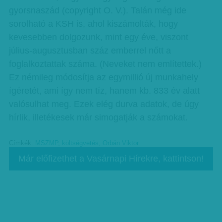
gyorsnaszád (copyright O. V.). Talán még ide
sorolható a KSH is, ahol kiszámolták, hogy
kevesebben dolgozunk, mint egy éve, viszont
július-augusztusban száz emberrel nőtt a
foglalkoztattak száma. (Neveket nem említettek.)
Ez némileg módosítja az egymillió új munkahely
ígéretét, ami így nem tíz, hanem kb. 833 év alatt
valósulhat meg. Ezek elég durva adatok, de úgy
hírlik, illetékesek már simogatják a számokat.
Címkék:
MSZMP
,
költségvetés
,
Orbán Viktor
Már előfizethet a Vasárnapi Hírekre, kattintson!