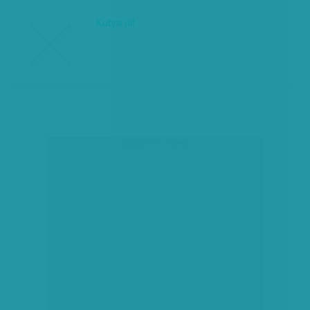
Kutya ül!
társadalmi célú hirdetés