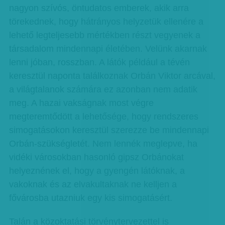
nagyon szívós, öntudatos emberek, akik arra
törekednek, hogy hátrányos helyzetük ellenére a
lehető legteljesebb mértékben részt vegyenek a
társadalom mindennapi életében. Velünk akarnak
lenni jóban, rosszban. A látók például a tévén
keresztül naponta találkoznak Orbán Viktor arcával,
a világtalanok számára ez azonban nem adatik
meg. A hazai vakságnak most végre
megteremtődött a lehetősége, hogy rendszeres
simogatásokon keresztül szerezze be mindennapi
Orbán-szükségletét. Nem lennék meglepve, ha
vidéki városokban hasonló gipsz Orbánokat
helyeznének el, hogy a gyengén látóknak, a
vakoknak és az elvakultaknak ne kelljen a
fővárosba utazniuk egy kis simogatásért.
Talán a közoktatási törvénytervezettel is