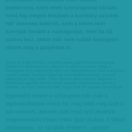
bejelenteni, ezért némi szorongással vártam,
hová fog megint lesújtani a kormány vasökle.
Hál’ istennek kiderült, ezen a héten nem
szorítják tovább a nadrágszíjat, mert ha túl
szoros lesz, akkor már nem tudják lerángatni
rólunk még a gatyánkat is.
hirdetes
Aztán arra gondoltam, esetleg rossz papírt hozott magával
Szijjártó a tájékoztatóra. Nálunk is előfordul néha, hogy a
feleségem már nem bírja nézni az íróasztalomon dúló káoszt és
rendet csinál. Ilyenkor napokig nem találok semmit, viszont
előkerülnek régi cetlik. Talán ilyesmi áldozata lett Szijjártó is.
Véletlenül egy két-három évvel ezelőtti dörgedelme került a
kezébe, és nem jutott eszébe, hogy már ők vannak kormányon.
Egyébként ezeket a szövegeket már csak a
legelvakultabbak veszik be, meg talán még azok a
vak emberek, akiknek csak most nyílt alkalmuk
megismerkedni Orbán Viktor igazi arcával. A Vakok
Intézetében - az ott lakók kérésére - gipszbe