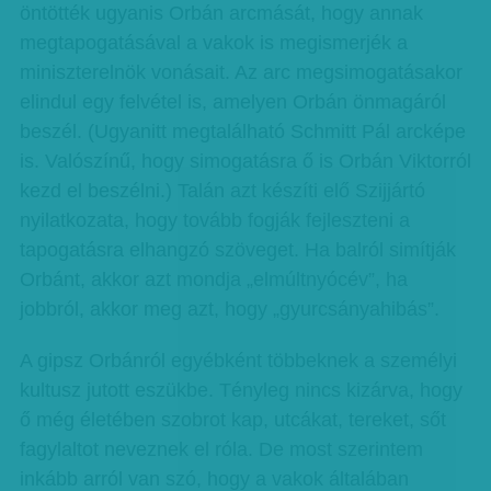
öntötték ugyanis Orbán arcmását, hogy annak
megtapogatásával a vakok is megismerjék a
miniszterelnök vonásait. Az arc megsimogatásakor
elindul egy felvétel is, amelyen Orbán önmagáról
beszél. (Ugyanitt megtalálható Schmitt Pál arcképe
is. Valószínű, hogy simogatásra ő is Orbán Viktorról
kezd el beszélni.) Talán azt készíti elő Szijjártó
nyilatkozata, hogy tovább fogják fejleszteni a
tapogatásra elhangzó szöveget. Ha balról simítják
Orbánt, akkor azt mondja „elmúltnyócév”, ha
jobbról, akkor meg azt, hogy „gyurcsányahibás”.
A gipsz Orbánról egyébként többeknek a személyi
kultusz jutott eszükbe. Tényleg nincs kizárva, hogy
ő még életében szobrot kap, utcákat, tereket, sőt
fagylaltot neveznek el róla. De most szerintem
inkább arról van szó, hogy a vakok általában