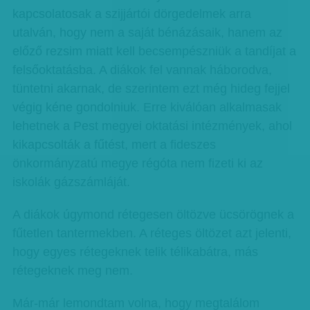
kapcsolatosak a szijjártói dörgedelmek arra
utalván, hogy nem a saját bénázásaik, hanem az
előző rezsim miatt kell becsempészniük a tandíjat a
felsőoktatásba. A diákok fel vannak háborodva,
tüntetni akarnak, de szerintem ezt még hideg fejjel
végig kéne gondolniuk. Erre kiválóan alkalmasak
lehetnek a Pest megyei oktatási intézmények, ahol
kikapcsolták a fűtést, mert a fideszes
önkormányzatú megye régóta nem fizeti ki az
iskolák gázszámláját.
A diákok úgymond rétegesen öltözve ücsörögnek a
fűtetlen tantermekben. A réteges öltözet azt jelenti,
hogy egyes rétegeknek telik télikabátra, más
rétegeknek meg nem.
Már-már lemondtam volna, hogy megtalálom