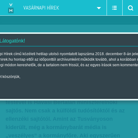
VASÁRNAPI HÍREK
 Látogatónk!
Orbáni talányok nyomában
i Hírek című közéleti hetilap utolsó nyomtatott lapszáma 2018. december 8-án jel
hirek.hu honlap ettől az időponttól archívumként működik tovább, ahol a korábban
Szerző:
Faragó József
| Megjelent a 2014. augusztus 24.-i
égi módon kereshetők, de a tartalom nem frissül, és az egyes írások sem kommente
lapszámban
t köszönjük,
A héten mélyebb értelmet nyert, hogy miért is
védi az újságíróktól Orbán Viktort akár a
testével is Havasi Bertalan miniszterelnöki
sajtós. Nem csak a külföldi tudósítóktól és az
ellenzéki sajtótól. Amint az Tusványoson
kiderült, még a kormánybarát média is
„veszélyes” a kormányfőre. Aki egyszerűen