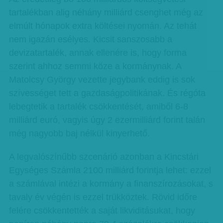
tartalékban alig néhány milliárd csenghet még az
elmúlt hónapok extra költései nyomán. Az tehát
nem igazán esélyes. Kicsit sanszosabb a
devizatartalék, annak ellenére is, hogy forma
szerint ahhoz semmi köze a kormánynak. A
Matolcsy György vezette jegybank eddig is sok
szívességet tett a gazdaságpolitikának. És régóta
lebegtetik a tartalék csökkentését, amiből 6-8
milliárd euró, vagyis úgy 2 ezermilliárd forint talán
még nagyobb baj nélkül kinyerhető.
A legvalószínűbb szcenárió azonban a Kincstári
Egységes Számla 2100 milliárd forintja lehet: ezzel
a számlával intézi a kormány a finanszírozásokat, s
tavaly év végén is ezzel trükköztek. Rövid időre
felére csökkentették a saját likviditásukat, hogy