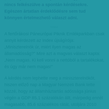
nincs felkészülve a spontán kérdésekre.
Egészen ártatlan érdeklődésre sem tud
könnyen értelmezhető választ adni.
hirdetes
A fertőrákosi Páneurópai Piknik Emlékparkban csak
annyit kérdezett az Index újságírója:
„Miniszterelnök úr, miért ilyen magas az
államadósság?” Mire azt a magvas választ kapta:
„Nem magas. Ki kell vonni a nettóból a tartalékokat,
és úgy már nem magas!”
A kérdés nem lephette meg a miniszterelnököt,
hiszen előző nap a Magyar Nemzeti Bank tette
közzé, hogy az államháztartás adóssága június
végén a GDP 85,1 százalékán állt, márpedig ennél
magasabb, 85,6 százalékos rátát, utoljára 2010