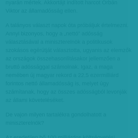
nyarán mértek. Akkortájt indított harcot Orbán
Viktor az államadósság ellen.
A talányos választ napok óta próbáljuk értelmezni.
Annyi bizonyos, hogy a „nettó” adósság
választásával a miniszterelnök a politikusok
szokásos egérútját választotta, ugyanis az elemzők
az országok összehasonlításakor jellemzően a
bruttó adóssággal számolnak. Igaz, a maga
nemében új magyar rekord a 22,5 ezermilliárd
forintos nettó államadósság is, melyet úgy
számítanak, hogy az összes adósságból levonják
az állami követeléséket.
De vajon milyen tartalékra gondolhatott a
miniszterelnök?
Az eredetileg bő 100 milliárdos költségvetési