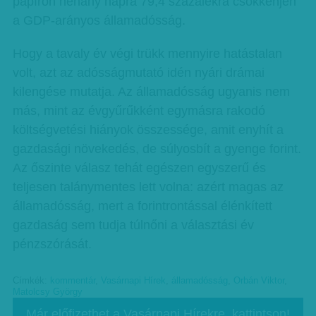
papíron néhány napra 79,4 százalékra csökkenjen
a GDP-arányos államadósság.
Hogy a tavaly év végi trükk mennyire hatástalan
volt, azt az adósságmutató idén nyári drámai
kilengése mutatja. Az államadósság ugyanis nem
más, mint az évgyűrűkként egymásra rakodó
költségvetési hiányok összessége, amit enyhít a
gazdasági növekedés, de súlyosbít a gyenge forint.
Az őszinte válasz tehát egészen egyszerű és
teljesen talánymentes lett volna: azért magas az
államadósság, mert a forintrontással élénkített
gazdaság sem tudja túlnőni a választási év
pénzszórását.
Címkék:
kommentár
,
Vasárnapi Hírek
,
államadósság
,
Orbán Viktor
,
Matolcsy György
Már előfizethet a Vasárnapi Hírekre, kattintson!