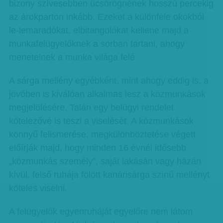
bizony szívesebben ücsörögnének hosszú percekig
az árokparton inkább. Ezeket a különféle okokból
le-lemaradókat, elbitangolókat kellene majd a
munkafelügyelőknek a sorban tartani, ahogy
menetelnek a munka világa felé.
A sárga mellény egyébként, mint ahogy eddig is, a
jövőben is kiválóan alkalmas lesz a közmunkások
megjelölésére. Talán egy belügyi rendelet
kötelezővé is teszi a viselését. A közmunkások
könnyű felismerése, megkülönböztetése végett
előírják majd, hogy minden 16 évnél idősebb
„közmunkás személy”, saját lakásán vagy házán
kívül, felső ruhája fölött kanárisárga színű mellényt
köteles viselni.
A felügyelők egyenruháját egyelőre nem látom