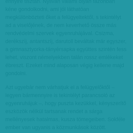
ennyire tisztán. Nyilván valami olyan fazonban
kéne gondolkodni, ami jól láthatóan
megkülönbözteti őket a felügyeltektől, s tekintélyt
ad a viselőjének, de nem keverhető össze más
rendvédelmi szervek egyenruhájával. Csizma,
derékszíj, antantszíj, darutoll beváltak már egyszer,
a gimnasztyorka-tányérsapka együttes szintén fess
lehet, viszont némelyekben talán rossz emlékeket
ébreszt. Ezeket mind alaposan végig kellene majd
gondolni.
Azt ugyebár nem várhatjuk el a felügyelőktől –
legyen bármennyire is tekintélyt parancsoló az
egyenruhájuk –, hogy puszta kezükkel, kényszerítő
eszközök nélkül tartsanak rendet a sárga
mellényesek hatalmas, kusza tömegeiben. Sokféle
ember van ugyanis a közmunkások között.