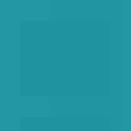
társadalmi célú hirdetés
hirdetés