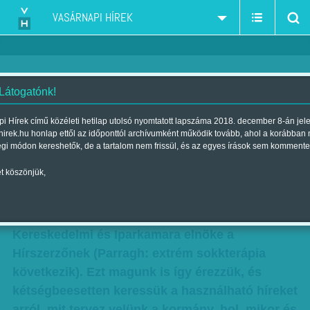
VASÁRNAPI HÍREK
 Látogatónk!
Sárga mellényes menetelés
i Hírek című közéleti hetilap utolsó nyomtatott lapszáma 2018. december 8-án jel
hirek.hu honlap ettől az időponttól archívumként működik tovább, ahol a korábban
Skicc
égi módon kereshetők, de a tartalom nem frissül, és az egyes írások sem kommente
Szerző:
Karcagi László
| Megjelent a 2011. május 15.-i lapszámban
t köszönjük,
Vihar és katarzis előtti feszültség van a magyar
közéletben – nyilatkozta csütörtökön a Magyar
Kereskedelmi és Iparkamara elnöke a
Hírszerzőnek (Parragh: extrém sokkterápia
következik). Ezt magunk is így érezzük, és
kétségbeesetten keressük a használható híreket
arról, mit tervez velünk a kormány, hol, mikor és