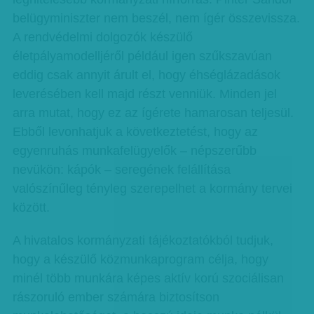
belügyminiszter nem beszél, nem ígér összevissza.
A rendvédelmi dolgozók készülő
életpályamodelljéről például igen szűkszavúan
eddig csak annyit árult el, hogy éhséglázadások
leverésében kell majd részt venniük. Minden jel
arra mutat, hogy ez az ígérete hamarosan teljesül.
Ebből levonhatjuk a következtetést, hogy az
egyenruhás munkafelügyelők – népszerűbb
nevükön: kápók – seregének felállítása
valószínűleg tényleg szerepelhet a kormány tervei
között.
A hivatalos kormányzati tájékoztatókból tudjuk,
hogy a készülő közmunkaprogram célja, hogy
minél több munkára képes aktív korú szociálisan
rászoruló ember számára biztosítson