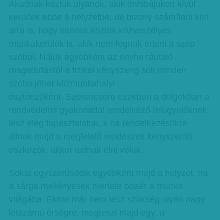
Akadnak köztük olyanok, akik önhibájukon kívül
kerültek ebbe a helyzetbe, de bizony számítani kell
arra is, hogy vannak köztük közveszélyes
munkakerülők is, akik nem fognak érteni a szép
szóból. Náluk egyébként az enyhe ráutaló
magatartástól a fizikai kényszerig sok minden
szóba jöhet közmunkahelyi
ösztönzőként. Szerencsére ezekben a dolgokban a
rendvédelmi gyakorlattal rendelkező felügyelőknek
lesz elég tapasztalatuk, s ha rendelkezésükre
állnak majd a megfelelő rendészeti kényszerítő
eszközök, akkor tudnak élni velük.
Sokat egyszerűsödik egyébként majd a helyzet, ha
a sárga mellényesek menete odaér a munka
világába. Ekkor már nem lesz szükség olyan nagy
létszámú őrségre, megteszi majd egy, a