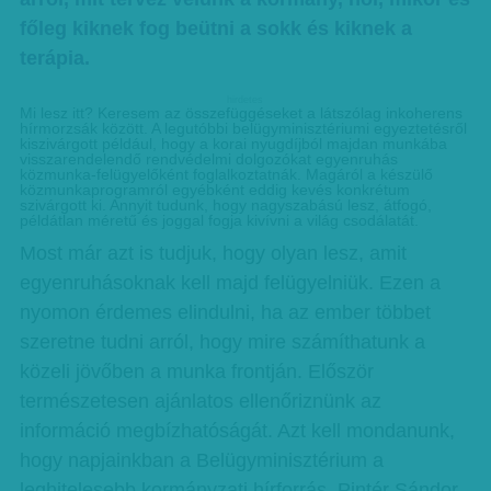
főleg kiknek fog beütni a sokk és kiknek a
terápia.
hirdetes
Mi lesz itt? Keresem az összefüggéseket a látszólag inkoherens
hírmorzsák között. A legutóbbi belügyminisztériumi egyeztetésről
kiszivárgott például, hogy a korai nyugdíjból majdan munkába
visszarendelendő rendvédelmi dolgozókat egyenruhás
közmunka-felügyelőként foglalkoztatnák. Magáról a készülő
közmunkaprogramról egyébként eddig kevés konkrétum
szivárgott ki. Annyit tudunk, hogy nagyszabású lesz, átfogó,
példátlan méretű és joggal fogja kivívni a világ csodálatát.
Most már azt is tudjuk, hogy olyan lesz, amit
egyenruhá­soknak kell majd felügyelniük. Ezen a
nyomon érdemes elindulni, ha az ember többet
szeretne tudni arról, hogy mire számíthatunk a
közeli jövőben a munka frontján. Először
természetesen ajánlatos ellenőriznünk az
információ megbízhatóságát. Azt kell mondanunk,
hogy napjainkban a Belügyminisztérium a
leghitelesebb kormányzati hírforrás. Pintér Sándor