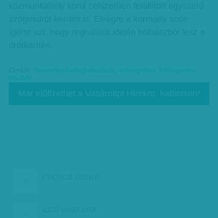
közmunkahely körül célszerűen felállított egyszerű
szögesdrót kerítés is. Elvégre a kormány sose
ígérte azt, hogy regnálása idején kolbászból lesz a
drótkerítés.
Címkék:
közmunka-közfoglalkoztatás
,
költségvetés
,
költségvetés
,
MSZMP
Már előfizethet a Vasárnapi Hírekre, kattintson!
KÖVETKEZŐ:
KÓSZÁLÓ
ELŐZŐ:
AKINEK ILYEN…