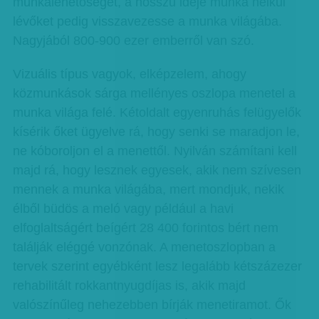
munkalehetőséget, a hosszú ideje munka nélkül
lévőket pedig visszavezesse a munka világába.
Nagyjából 800-900 ezer emberről van szó.
Vizuális típus vagyok, elképzelem, ahogy
közmunkások sárga mellényes oszlopa menetel a
munka világa felé. Kétoldalt egyenruhás felügyelők
kísérik őket ügyelve rá, hogy senki se maradjon le,
ne kóboroljon el a menettől. Nyilván számítani kell
majd rá, hogy lesznek egyesek, akik nem szívesen
mennek a munka világába, mert mondjuk, nekik
élből büdös a meló vagy például a havi
elfoglaltságért beígért 28 400 forintos bért nem
találják eléggé vonzónak. A menetoszlopban a
tervek szerint egyébként lesz legalább kétszázezer
rehabilitált rokkantnyugdíjas is, akik majd
valószínűleg nehezebben bírják menetiramot. Ők