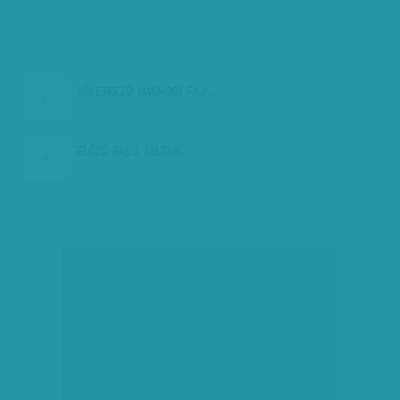
KÖVETKEZŐ:
MÁSHOGY FÁJ:…
ELŐZŐ:
GÁL J. ZOLTÁN:…
társadalmi célú hirdetés