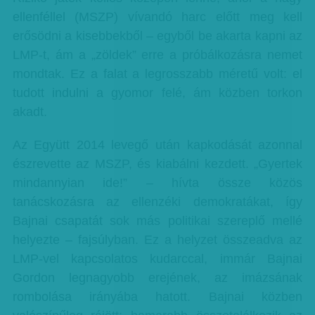
ellenféllel (MSZP) vívandó harc előtt meg kell
erősödni a kisebbekből – egyből be akarta kapni az
LMP-t, ám a „zöldek” erre a próbálkozásra nemet
mondtak. Ez a falat a legrosszabb méretű volt: el
tudott indulni a gyomor felé, ám közben torkon
akadt.
Az Együtt 2014 levegő után kapkodását azonnal
észrevette az MSZP, és kiabálni kezdett. „Gyertek
mindannyian ide!” – hívta össze közös
tanácskozásra az ellenzéki demokratákat, így
Bajnai csapatát sok más politikai szereplő mellé
helyezte – fajsúlyban. Ez a helyzet összeadva az
LMP-vel kapcsolatos kudarccal, immár Bajnai
Gordon legnagyobb erejének, az imázsának
rombolása irányába hatott. Bajnai közben