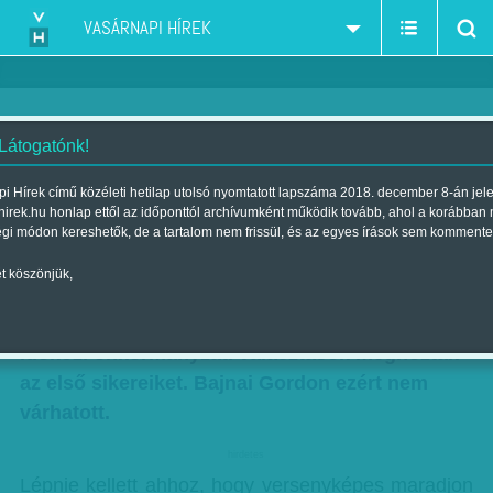
VASÁRNAPI HÍREK
 Látogatónk!
Somogyi Zoltán: Együtt 2…1…
i Hírek című közéleti hetilap utolsó nyomtatott lapszáma 2018. december 8-án jel
hirek.hu honlap ettől az időponttól archívumként működik tovább, ahol a korábban
0, vagy 4?
égi módon kereshetők, de a tartalom nem frissül, és az egyes írások sem kommente
Szerző:
Somogyi Zoltán
| Megjelent a 2013. január 27.-i lapszámban
t köszönjük,
2012 őszére a szocialisták erősödni kezdtek, az
időközi önkormányzati választások meghozták
az első sikereiket. Bajnai Gordon ezért nem
várhatott.
hirdetes
Lépnie kellett ahhoz, hogy versenyképes maradjon