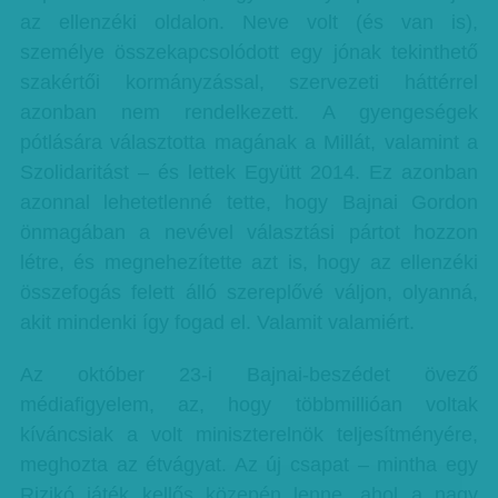
az ellenzéki oldalon. Neve volt (és van is),
személye összekapcsolódott egy jónak tekinthető
szakértői kormányzással, szervezeti háttérrel
azonban nem rendelkezett. A gyengeségek
pótlására választotta magának a Millát, valamint a
Szolidaritást – és lettek Együtt 2014. Ez azonban
azonnal lehetetlenné tette, hogy Bajnai Gordon
önmagában a nevével választási pártot hozzon
létre, és megnehezítette azt is, hogy az ellenzéki
összefogás felett álló szereplővé váljon, olyanná,
akit mindenki így fogad el. Valamit valamiért.
Az október 23-i Bajnai-beszédet övező
médiafigyelem, az, hogy többmillióan voltak
kíváncsiak a volt miniszterelnök teljesítményére,
meghozta az étvágyat. Az új csapat – mintha egy
Rizikó játék kellős közepén lenne, ahol a nagy