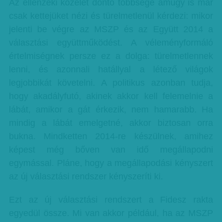
Az ellenzéki közélet döntő többsége amúgy is már
csak kettejüket nézi és türelmetlenül kérdezi: mikor
jelenti be végre az MSZP és az Együtt 2014 a
választási együttműködést. A véleményformáló
értelmiségnek persze ez a dolga: türelmetlennek
lenni, és azonnali hatállyal a létező világok
legjobbikát követelni. A politikus azonban tudja,
hogy akadályfutó, akinek akkor kell felemelnie a
lábát, amikor a gát érkezik, nem hamarabb. Ha
mindig a lábát emelgetné, akkor biztosan orra
bukna. Mindketten 2014-re készülnek, amihez
képest még bőven van idő megállapodni
egymással. Pláne, hogy a megállapodási kényszert
az új választási rendszer kényszeríti ki.
Ezt az új választási rendszert a Fidesz rakta
egyedül össze. Mi van akkor például, ha az MSZP