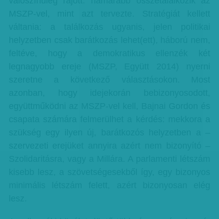
valószínűleg rájött: hamarabb összetalálkozik az
MSZP-vel, mint azt tervezte. Stratégiát kellett
váltania: a találkozás ugyanis, jelen politikai
helyzetben csak barátkozás lehet(ett), háború nem,
feltéve, hogy a demokratikus ellenzék két
legnagyobb ereje (MSZP, Együtt 2014) nyerni
szeretne a következő választásokon. Most
azonban, hogy idejekorán bebizonyosodott,
együttműködni az MSZP-vel kell, Bajnai Gordon és
csapata számára felmerülhet a kérdés: mekkora a
szükség egy ilyen új, barátkozós helyzetben a –
szervezeti erejüket annyira azért nem bizonyító –
Szolidaritásra, vagy a Millára. A parlamenti létszám
kisebb lesz, a szövetségesekből így, egy bizonyos
minimális létszám felett, azért bizonyosan elég
lesz.