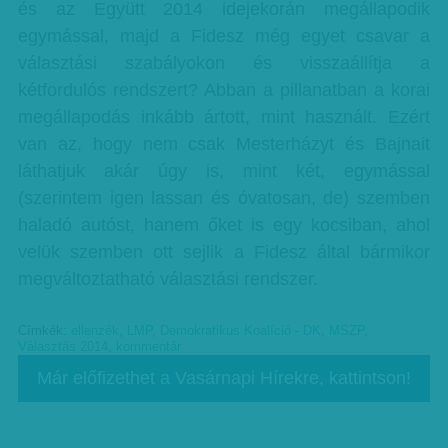
és az Együtt 2014 idejekorán megállapodik
egymással, majd a Fidesz még egyet csavar a
választási szabályokon és visszaállítja a
kétfordulós rendszert? Abban a pillanatban a korai
megállapodás inkább ártott, mint használt. Ezért
van az, hogy nem csak Mesterházyt és Bajnait
láthatjuk akár úgy is, mint két, egymással
(szerintem igen lassan és óvatosan, de) szemben
haladó autóst, hanem őket is egy kocsiban, ahol
velük szemben ott sejlik a Fidesz által bármikor
megváltoztatható választási rendszer.
Címkék:
ellenzék
,
LMP
,
Demokratikus Koalíció - DK
,
MSZP
,
Választás 2014
,
kommentár
Már előfizethet a Vasárnapi Hírekre, kattintson!