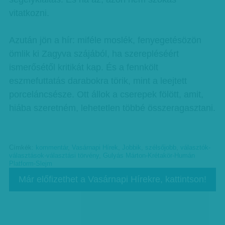
vitatkozni.
Azután jön a hír: miféle moslék, fenyegetésözön
ömlik ki Zagyva szájából, ha szerepléséért
ismerősétől kritikát kap. És a fennkölt
eszmefuttatás darabokra törik, mint a leejtett
porceláncsésze. Ott állok a cserepek fölött, amit,
hiába szeretném, lehetetlen többé összeragasztani.
Címkék:
kommentár
,
Vasárnapi Hírek
,
Jobbik
,
szélsőjobb
,
választók-
választások-választási törvény
,
Gulyás Márton-Krétakör-Humán
Platform-Slejm
Már előfizethet a Vasárnapi Hírekre, kattintson!