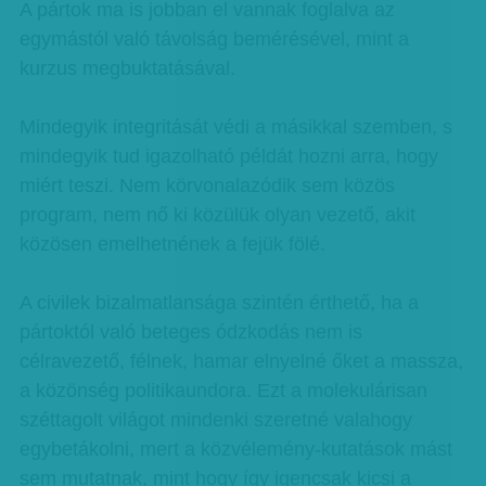
A pártok ma is jobban el vannak foglalva az
egymástól való távolság bemérésével, mint a
kurzus megbuktatásával.
Mindegyik integritását védi a másikkal szemben, s
mindegyik tud igazolható példát hozni arra, hogy
miért teszi. Nem körvonalazódik sem közös
program, nem nő ki közülük olyan vezető, akit
közösen emelhetnének a fejük fölé.
A civilek bizalmatlansága szintén érthető, ha a
pártoktól való beteges ódzkodás nem is
célravezető, félnek, hamar elnyelné őket a massza,
a közönség politikaundora. Ezt a molekulárisan
széttagolt világot mindenki szeretné valahogy
egybetákolni, mert a közvélemény-kutatások mást
sem mutatnak, mint hogy így igencsak kicsi a