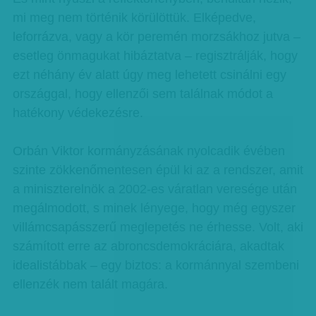
mi meg nem történik körülöttük. Elképedve,
leforrázva, vagy a kör peremén morzsákhoz jutva –
esetleg önmagukat hibáztatva – regisztrálják, hogy
ezt néhány év alatt úgy meg lehetett csinálni egy
országgal, hogy ellenzői sem találnak módot a
hatékony védekezésre.
Orbán Viktor kormányzásának nyolcadik évében
szinte zökkenőmentesen épül ki az a rendszer, amit
a miniszterelnök a 2002-es váratlan veresége után
megálmodott, s minek lényege, hogy még egyszer
villámcsapásszerű meglepetés ne érhesse. Volt, aki
számított erre az abroncsdemokráciára, akadtak
idealistábbak – egy biztos: a kormánnyal szembeni
ellenzék nem talált magára.