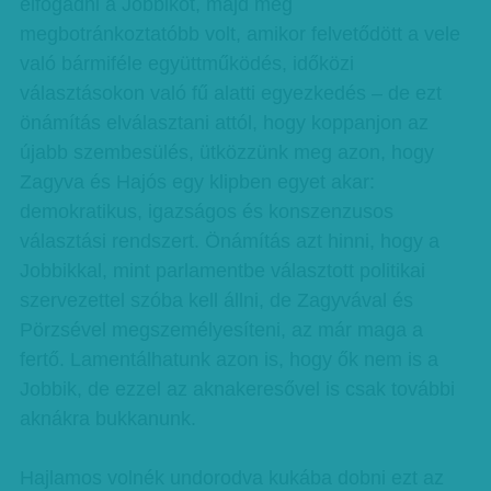
elfogadni a Jobbikot, majd még
megbotránkoztatóbb volt, amikor felvetődött a vele
való bármiféle együttműködés, időközi
választásokon való fű alatti egyezkedés – de ezt
önámítás elválasztani attól, hogy koppanjon az
újabb szembesülés, ütközzünk meg azon, hogy
Zagyva és Hajós egy klipben egyet akar:
demokratikus, igazságos és konszenzusos
választási rendszert. Önámítás azt hinni, hogy a
Jobbikkal, mint parlamentbe választott politikai
szervezettel szóba kell állni, de Zagyvával és
Pörzsével megszemélyesíteni, az már maga a
fertő. Lamentálhatunk azon is, hogy ők nem is a
Jobbik, de ezzel az aknakeresővel is csak további
aknákra bukkanunk.
Hajlamos volnék undorodva kukába dobni ezt az