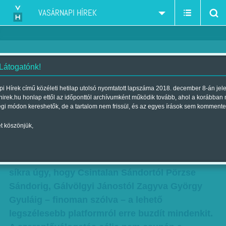
VASÁRNAPI HÍREK
 Látogatónk!
Tamás Ervin: Pfuj?
i Hírek című közéleti hetilap utolsó nyomtatott lapszáma 2018. december 8-án jel
hirek.hu honlap ettől az időponttól archívumként működik tovább, ahol a korábban
Szerző:
Tamás Ervin
| Megjelent a 2017. június 10.-i lapszámban
égi módon kereshetők, de a tartalom nem frissül, és az egyes írások sem kommente
t köszönjük,
Azt kérte tőlem a szerkesztő, hogy írjam meg,
mi a véleményem Gulyás Márton videójáról, ami
a választási rendszer megváltoztatásáért száll
síkra úgy, hogy Csintalan Sándortól Pörzse
Sándorig, Gálvölgyi Jánostól Zagyva György
Gyuláig – finoman szólva – a lehető
legszélesebb platformról erre buzdít mindenkit.