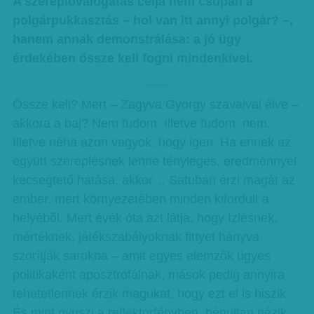
A szereplőválogatás célja nem csupán a
polgárpukkasztás – hol van itt annyi polgár? –,
hanem annak demonstrálása: a jó ügy
érdekében össze kell fogni mindenkivel.
hirdetes
Össze kell? Mert – Zagyva György szavaival élve –
akkora a baj? Nem tudom. Illetve tudom: nem.
Illetve néha azon vagyok, hogy igen. Ha ennek az
együtt szereplésnek lenne tényleges, eredménnyel
kecsegtető hatása, akkor… Satuban érzi magát az
ember, mert környezetében minden kifordult a
helyéből. Mert évek óta azt látja, hogy ízlésnek,
mértéknek, játékszabályoknak fittyet hányva
szorítják sarokba – amit egyes elemzők ügyes
politikaként aposztrofálnak, mások pedig annyira
tehetetlennek érzik magukat, hogy ezt el is hiszik.
És mint nyuszi a reflektorfényben, bénultan nézik,