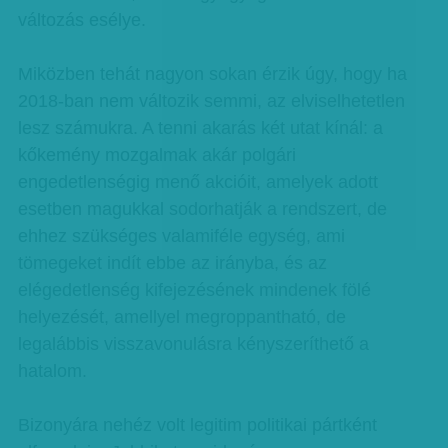
változás esélye.
Miközben tehát nagyon sokan érzik úgy, hogy ha
2018-ban nem változik semmi, az elviselhetetlen
lesz számukra. A tenni akarás két utat kínál: a
kőkemény mozgalmak akár polgári
engedetlenségig menő akcióit, amelyek adott
esetben magukkal sodorhatják a rendszert, de
ehhez szükséges valamiféle egység, ami
tömegeket indít ebbe az irányba, és az
elégedetlenség kifejezésének mindenek fölé
helyezését, amellyel megroppantható, de
legalábbis visszavonulásra kényszeríthető a
hatalom.
Bizonyára nehéz volt legitim politikai pártként