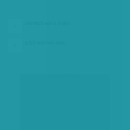
KÖVETKEZŐ:
NAGY B. GYÖRGY:…
ELŐZŐ:
HEGYI IVÁN: NEKIK…
társadalmi célú hirdetés