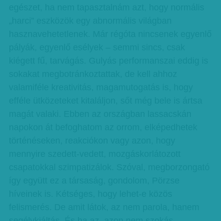
egészet, ha nem tapasztalnám azt, hogy normális
„harci” eszközök egy abnormális világban
hasznavehetetlenek. Már régóta nincsenek egyenlő
pályák, egyenlő esélyek – semmi sincs, csak
kiégett fű, tarvágás. Gulyás performanszai eddig is
sokakat megbotránkoztattak, de kell ahhoz
valamiféle kreativitás, magamutogatás is, hogy
efféle ütközeteket kitaláljon, sőt még bele is ártsa
magát valaki. Ebben az országban lassacskán
napokon át befoghatom az orrom, elképedhetek
történéseken, reakciókon vagy azon, hogy
mennyire szedett-vedett, mozgáskorlátozott
csapatokkal szimpatizálok. Szóval, megborzongató
így együtt ez a társaság, gondolom, Pörzse
híveinek is. Kétséges, hogy lehet-e közös
felismerés. De amit látok, az nem parola, hanem
segélykiáltás. És ha az, azon nem szokás