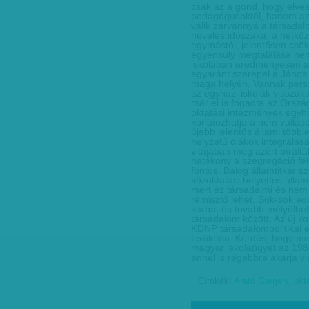
csak az a gond, hogy elvesz
pedagógusoktól, hanem az i
válik zárvánnyá a társadalo
nevelés időszaka: a hétközn
egymástól, jelentősen csö
egyensúly megtalálása nem 
iskolában eredményesen a
egyaránt szerepel a János 
maga helyén. Vannak persze
az egyházi iskolák visszaka
már el is fogadta az Orszá
oktatási intézmények egyhá
korlátozhatja a nem vallás
újabb jelentős állami többl
helyzetű diákok integrálá
vitájában még azért bíráltá
hatékony a szegregáció fe
fontos. Balog államtitkár s
közoktatási helyettes államt
mert ez társadalmi és nem
rémisztő lehet. Sok-sok ed
kárba, és tovább mélyülhe
társadalom között. Az új k
KDNP társadalompolitikai 
területén. Kérdés, hogy m
magyar iskolaügyet az 1985
ennél is régebbre akarja vi
Címkék:
Arató Gergely
,
okt