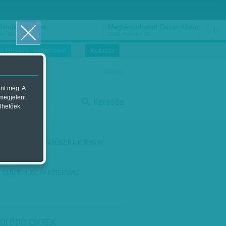
ősnők nőnapra
Megtáncoltatott Oscar-szobor
us 16.
2018. március 16.
i Hírekre, kattintson!
Kutatás
magyar
ent meg. A
start
 megjelent
Keresés
lhetőek.
stop
KÖVETKEZŐ:
VAKARÓDZIK A KORMÁNY
ELŐZŐ:
HÚSZ ÉV KÖTÉLTÁNC
OLÓDÓ CIKKEK