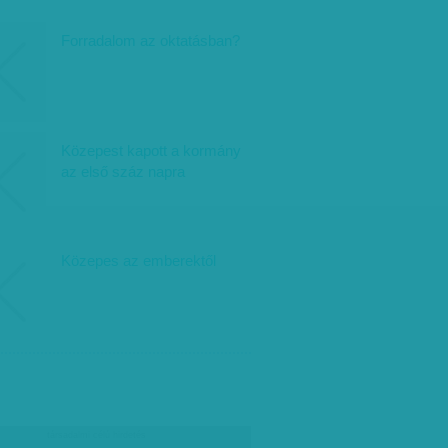
Forradalom az oktatásban?
Közepest kapott a kormány
az első száz napra
Közepes az emberektől
társadalmi célú hirdetés