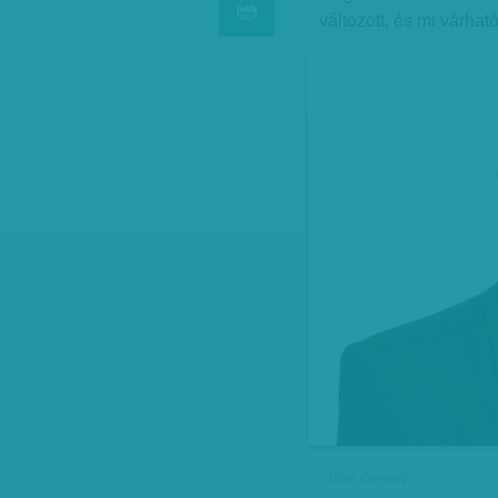
változott, és mi várhat
Arató Gergely