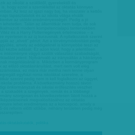
ik az iskolát a szülőktől, gyerekektől és
s, hogy ezzel a szemlélettel az oktatás könnyen
mban. Az lesz az igazi nagy baj, ha visszatér a kettős
api tapasztalatok és az iskola világa elválik
kkentve az utóbbi eredményességét. Pedig a jó
lehetetlen. Talán az államtitkár nem tudja, de sok
lkalmazott modern kompetencialapú tantervekben
Vitéz és a Harry Potterregények értelmezése – a
 nyertesei is az új kurzusnak. A nyilatkozatok szerint
pják az „elvett” pénzt. Azt a törvénymódosítást pedig
ggyűlés, amely az eddigieknél is könnyebbé teszi az
zi kézbe adását. Ez azon kívül, hogy a jelentősen
os intézményre vágyó szülök választási szabadságát,
etkiadást jelent. Nyilvánvaló az irányváltás a hátrányos
sának megoldásánál is. Miközben a kormányprogram
k az előző oktatásirányítást, mert nem volt elég
lszámolása, ez mára már mintha nem lenne olyan
zegregált egyházi roma iskolákat szeretne, a
itkár szerint pedig nem is kell foglalkozni az üggyel,
 iskolai probléma. A következmény hosszú távon
digi önkormányzati és iskolai erőfeszítés veszhet
t a szakadék a szegények, romák és a többségi
ormány szorgosan és következetesen látott hozzá a
elképzeléseinek megvalósításához az oktatás
ennyire lehet eredményes az a koncepció, amely a
-ös reform előtti időkbe, néhány területen pedig még
sszarepíteni.
atás-oktatáskutatók
,
politika