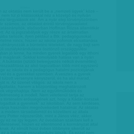
hirdetes
n az oktatás nem került be a „nemzeti ügyek” közé –
 nem túl jó kilátásokkal néz a közelgő és nyilván
si tárgyalások elé. Ám a nyár eleji törvényözönben
r számos, az oktatást érintő törvényjavaslatot
ktatásirányítók, elsősorban Hoffman Rózsa államtitkár
tt. Az új jogszabályok egy része az ártalmatlan
ájába tartozik, ilyen például a Btk. pedagógusokat
rtelme nincs, hiszen az iskolai pofonok elcsattanása
tanulmányozzák a büntetési tételeket, de nagy bajt sem
úli osztálykirándulásra ösztönző országgyűlési
gban jó lenne, ha minden gyerek legalább egy itthoni
e magának. Sokkal komolyabb hatása van a nyári
 A buktatás (szülői beleegyezés nélküli évismétlés)
visszaállítása az alsó tagozatban több mint egyszerű
ge az iskola és a pedagógus hatalmi pozíciójának
ővel és a gyerekkel szemben. A vesztes a gyerek
l túlzott versenyre kényszerül, és ha alul marad,
ját is. Az üzenet világos: az iskola nem a
lgáltatás, hanem a központilag meghatározott
atok végrehajtója. Nem az együttműködés és
elmesség a modell. Nem véletlenül tartja az
ás történelmi erősségének azt, hogy a Kádár-korszak
t fogadtak a gyerekek” az iskolában. Az sem kérdéses,
vánja használni megnövekedett hatalmát. Az oktatás
ani a modern társadalomtól és közelíteni az általa
arry Potter népszerűbb, mint a János vitéz, akkor
ogy ez ne így legyen. Az óvodában szakítani kell a
tetésével, hiszen ez ellentmond a kormányzat által
knak. Az elmúlt húsz évben többnyire sikerült az
 ez a folyamat visszafordulni látszik. És ezzel nem