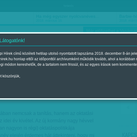
hirdetés
Ha még egyszer nyolcvanéves…
Barbie-h
2018. március 16.
2018. márci
Már előfizethet a Vasárnap
 Látogatónk!
i Hírek című közéleti hetilap utolsó nyomtatott lapszáma 2018. december 8-án jel
hirek.hu honlap ettől az időponttól archívumként működik tovább, ahol a korábban
ókusz
Szerintem
Ízlés
Sport
égi módon kereshetők, de a tartalom nem frissül, és az egyes írások sem kommente
t köszönjük,
zárvány?
jelent a 2010. augusztus 29.-i lapszámban
lában nemcsak a tanítás, hanem az oktatási
z idei év kivétel. Az új kormány nagy hévvel
ban nagyon is régi) oktatáspolitikája
KAPCS
név elején érdemes hát áttekinteni, hogy mi