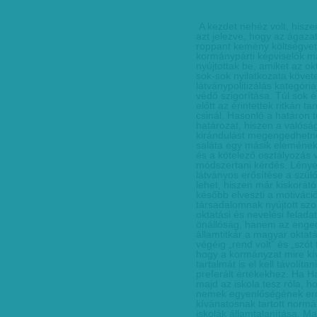
A kezdet nehéz volt, hisze
azt jelezve, hogy az ágazat
roppant kemény költségveté
kormánypárti képviselők má
nyújtottak be, amiket az o
sok-sok nyilatkozata követe
látványpolitizálás kategóri
védő szigorítása. Túl sok é
előtt az érintettek ritkán 
csinál. Hasonló a határon t
határozat, hiszen a valósá
kirándulást megengedhetn
saláta egy másik elemének.
és a kötelező osztályozás 
módszertani kérdés. Lénye
látványos erősítése a szül
lehet, hiszen már kiskorátó
később elveszti a motiváció
társadalomnak nyújtott szo
oktatási és nevelési felad
önállóság, hanem az enged
államtitkár a magyar oktat
végéig „rend volt” és „szó
hogy a kormányzat mire kí
tartalmát is el kell távolít
preferált értékekhez. Ha H
majd az iskola tesz róla, h
nemek egyenlőségének eről
kívánatosnak tartott normá
iskolák államtalanítása. Ma