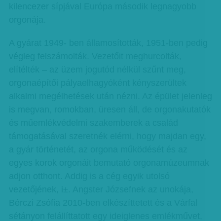
kilencezer sípjával Európa második legnagyobb
orgonája.
A gyárat 1949- ben államosították, 1951-ben pedig
végleg felszámolták. Vezetőit meghurcolták,
elítélték – az üzem jogutód nélkül szűnt meg,
orgonaépítői pályaelhagyóként kényszerültek
alkalmi megélhetések után nézni. Az épület jelenleg
is megvan, romokban, üresen áll, de orgonakutatók
és műemlékvédelmi szakemberek a család
támogatásával szeretnék elérni, hogy majdan egy,
a gyár történetét, az orgona működését és az
egyes korok orgonáit bemutató orgonamúzeumnak
adjon otthont. Addig is a cég egyik utolsó
vezetőjének, i±. Angster Józsefnek az unokája,
Bérczi Zsófia 2010-ben elkészíttetett és a Várfal
sétányon felállíttatott egy ideiglenes emlékművet,