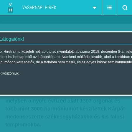
VASÁRNAPI HÍREK
 Látogatónk!
Újra szól az orgonafantom
i Hírek című közéleti hetilap utolsó nyomtatott lapszáma 2018. december 8-án jel
hirek.hu honlap ettől az időponttól archívumként működik tovább, ahol a korábban
Szerző:
CS. O.
| Megjelent a 2018. október 13.-i lapszámban
égi módon kereshetők, de a tartalom nem frissül, és az egyes írások sem kommente
t köszönjük,
Pécsett, a Mária utca 35-ben működött egykor,
1867 és 1949 között az európai hírű Angster
József és Fia Orgona- és Harmóniumgyár,
melyben a nyolc évtized alatt 1307 orgonát és
több mint 3000 harmóniumot készítettek Kárpát-
medenceszerte székesegyházakba és kis falusi
templomokba.