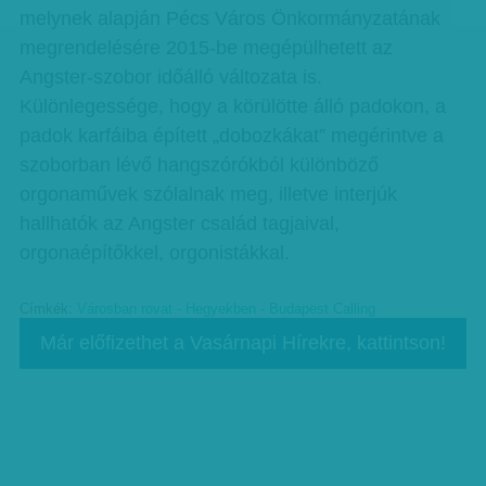
melynek alapján Pécs Város Önkormányzatának
megrendelésére 2015-be megépülhetett az
Angster-szobor időálló változata is.
Különlegessége, hogy a körülötte álló padokon, a
padok karfáiba épített „dobozkákat” megérintve a
szoborban lévő hangszórókból különböző
orgonaművek szólalnak meg, illetve interjúk
hallhatók az Angster család tagjaival,
orgonaépítőkkel, orgonistákkal.
Címkék:
Városban rovat - Hegyekben - Budapest Calling
Már előfizethet a Vasárnapi Hírekre, kattintson!