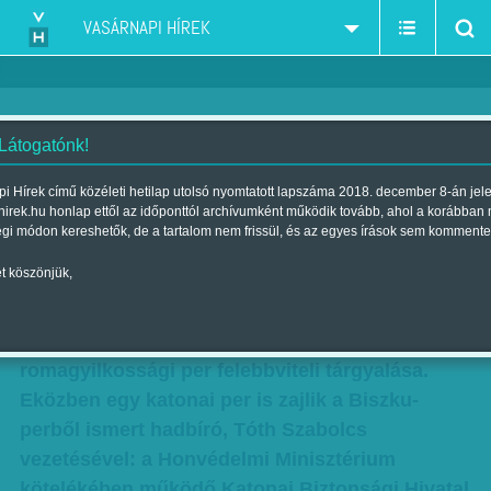
VASÁRNAPI HÍREK
 Látogatónk!
Vágvölgyi B. András: Az érintett
i Hírek című közéleti hetilap utolsó nyomtatott lapszáma 2018. december 8-án jel
hirek.hu honlap ettől az időponttól archívumként működik tovább, ahol a korábban
nincs a vádlottak között
égi módon kereshetők, de a tartalom nem frissül, és az egyes írások sem kommente
Szerző:
Vágvölgyi B. András
| Megjelent a 2015. április 11.-i
t köszönjük,
lapszámban
Április 15-én kezdődik a Fővárosi Ítélőtáblán a
romagyilkossági per felebbviteli tárgyalása.
Eközben egy katonai per is zajlik a Biszku-
perből ismert hadbíró, Tóth Szabolcs
vezetésével: a Honvédelmi Minisztérium
kötelékében működő Katonai Biztonsági Hivatal