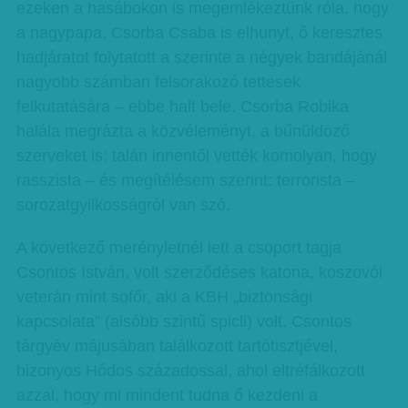
ezeken a hasábokon is megemlékeztünk róla, hogy
a nagypapa, Csorba Csaba is elhunyt, ő keresztes
hadjáratot folytatott a szerinte a négyek bandájánál
nagyobb számban felsorakozó tettesek
felkutatására – ebbe halt bele. Csorba Robika
halála megrázta a közvéleményt, a bűnüldöző
szerveket is: talán innentől vették komolyan, hogy
rasszista – és megítélésem szerint: terrorista –
sorozatgyilkosságról van szó.
A következő merényletnél lett a csoport tagja
Csontos István, volt szerződéses katona, koszovói
veterán mint sofőr, aki a KBH „biztonsági
kapcsolata” (alsóbb szintű spicli) volt. Csontos
tárgyév májusában találkozott tartótisztjével,
bizonyos Hódos századossal, ahol eltréfálkozott
azzal, hogy mi mindent tudna ő kezdeni a