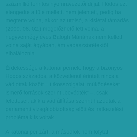
százmillió forintos nyomravezetői díjjal. Hódos ezt
elengedte a füle mellett, nem jelentett, pedig ha
megtette volna, akkor az utolsó, a kislétai támadás
(2009. 08. 02.) megelőzhető lett volna, a
negyvennégy éves Balogh Máriának nem kellett
volna saját ágyában, ám vadászsörétektől
elhaláloznia.
Érdekessége a katonai pernek, hogy a bizonyos
Hódos százados, a közvetlenül érintett nincs a
vádlottak között – titkosszolgálati működéseket
ismerő források szerint „bevédték” –, csak
felettesei, akik a vád állítása szerint hazudtak a
parlamenti vizsgálóbizottság előtt és iratkezelési
problémáik is voltak.
A katonai per zárt, a másodfok nem folytat