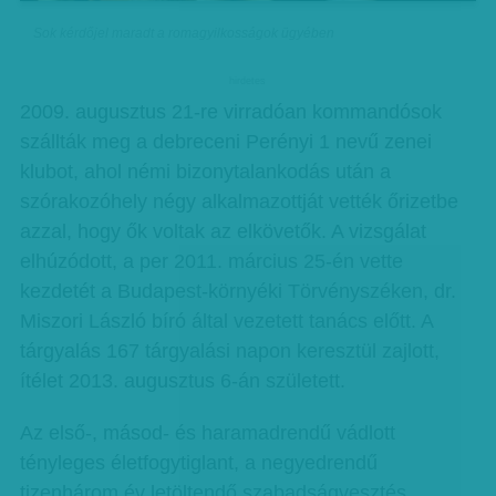
Sok kérdőjel maradt a romagyilkosságok ügyében
hirdetes
2009. augusztus 21-re virradóan kommandósok
szállták meg a debreceni Perényi 1 nevű zenei
klubot, ahol némi bizonytalankodás után a
szórakozóhely négy alkalmazottját vették őrizetbe
azzal, hogy ők voltak az elkövetők. A vizsgálat
elhúzódott, a per 2011. március 25-én vette
kezdetét a Budapest-környéki Törvényszéken, dr.
Miszori László bíró által vezetett tanács előtt. A
tárgyalás 167 tárgyalási napon keresztül zajlott,
ítélet 2013. augusztus 6-án született.
Az első-, másod- és haramadrendű vádlott
tényleges életfogytiglant, a negyedrendű
tizenhárom év letöltendő szabadságvesztés