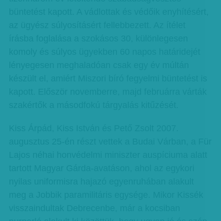
büntetést kapott. A vádlottak és védőik enyhítésért,
az ügyész súlyosításért fellebbezett. Az ítélet
írásba foglalása a szokásos 30, különlegesen
komoly és súlyos ügyekben 60 napos határidejét
lényegesen meghaladóan csak egy év múltán
készült el, amiért Miszori bíró fegyelmi büntetést is
kapott. Először novemberre, majd februárra várták
szakértők a másodfokú tárgyalás kitűzését.
Kiss Árpád, Kiss István és Pető Zsolt 2007.
augusztus 25-én részt vettek a Budai Várban, a Für
Lajos néhai honvédelmi miniszter auspíciuma alatt
tartott Magyar Gárda-avatáson, ahol az egykori
nyilas uniformisra hajazó egyenruhában alakult
meg a Jobbik paramilitáris egysége. Mikor Kissék
visszaindultak Debrecenbe, már a kocsiban