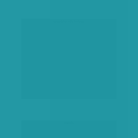
társadalmi célú hirdetés
hirdetés