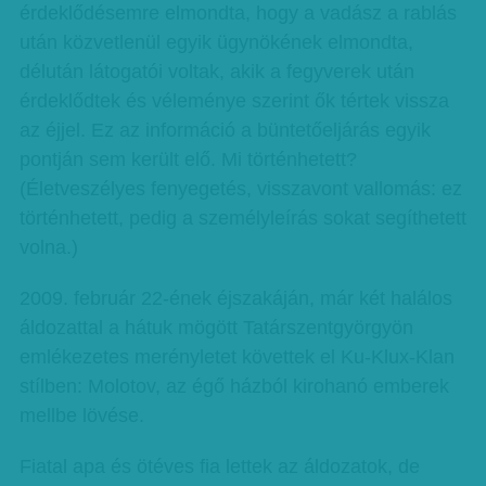
érdeklődésemre elmondta, hogy a vadász a rablás
után közvetlenül egyik ügynökének elmondta,
délután látogatói voltak, akik a fegyverek után
érdeklődtek és véleménye szerint ők tértek vissza
az éjjel. Ez az információ a büntetőeljárás egyik
pontján sem került elő. Mi történhetett?
(Életveszélyes fenyegetés, visszavont vallomás: ez
történhetett, pedig a személyleírás sokat segíthetett
volna.)
2009. február 22-ének éjszakáján, már két halálos
áldozattal a hátuk mögött Tatárszentgyörgyön
emlékezetes merényletet követtek el Ku-Klux-Klan
stílben: Molotov, az égő házból kirohanó emberek
mellbe lövése.
Fiatal apa és ötéves fia lettek az áldozatok, de