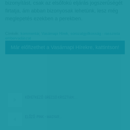
bizonyítást, csak az elsőfokú eljárás jogszerűségét
firtatja, ám abban bizonyosak lehetünk, lesz még
meglepetés ezekben a perekben.
Címkék:
kommentár
,
Vasárnapi Hírek
,
sorozatgyilkosság - rasszista
embervadászat
Már előfizethet a Vasárnapi Hírekre, kattintson!
KÖVETKEZŐ:
GRECSÓ KRISZTIÁN:…
ELŐZŐ:
PINK - MAGYAR…