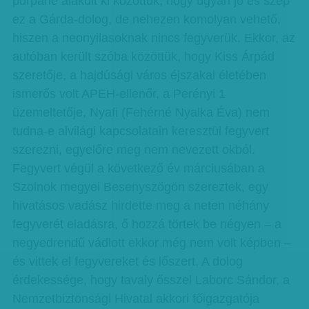
purparlé alakult ki közöttük, hogy ugyan jó és szép
ez a Gárda-dolog, de nehezen komolyan vehető,
hiszen a neonyilasoknak nincs fegyverük. Ekkor, az
autóban került szóba közöttük, hogy Kiss Árpád
szeretője, a hajdúsági város éjszakai életében
ismerős volt APEH-ellenőr, a Perényi 1
üzemeltetője, Nyafi (Fehérné Nyalka Éva) nem
tudna-e alvilági kapcsolatain keresztül fegyvert
szerezni, egyelőre meg nem nevezett okból.
Fegyvert végül a következő év márciusában a
Szolnok megyei Besenyszögön szereztek, egy
hivatásos vadász hirdette meg a neten néhány
fegyverét eladásra, ő hozzá törtek be négyen – a
negyedrendű vádlott ekkor még nem volt képben –
és vittek el fegyvereket és lőszert. A dolog
érdekessége, hogy tavaly ősszel Laborc Sándor, a
Nemzetbiztonsági Hivatal akkori főigazgatója