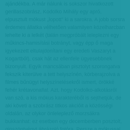
ajándékba. A már nálunk is sokszor hivatkozott
gerillaszobrász, Kodolko Mihály egy apró,
elpusztult mókust „lopott” ki a sarokra. A jobb sorsra
érdemes állatka vélhetően valamilyen közelharcban
lehelte ki a lelkét (talán megpróbált leleplezni egy
műkincs-hamisítási botrányt, vagy épp ő maga
igyekezett eltulajdonítani egy eredeti Vaszaryt a
Kogartból), csak hát az ellenfele ügyesebbnek
bizonyult. Egyik mancsában pisztolyt szorongatva
fekszik kiterülve a tett helyszínén, körberajzolva a
filmes bűnügyi helyszínelésekről ismert, örökké
fehér krétavonallal. Azt, hogy Kodolko-alkotásról
van szó, a kis mókus karakteréből is sejthetjük, de
aki követi a szobrász titkos akcióit a közösségi
oldalán, az olykor önleleplező morzsákra
bukkanhat: ez esetben egy decemberben posztolt,
gipszöntvényt ábrázoló fotóra. Persze a mókussal.