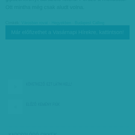
Ott mintha még csak aludt volna.
Címkék:
Városban rovat - Hegyekben - Budapest Calling
Már előfizethet a Vasárnapi Hírekre, kattintson!
KÖVETKEZŐ:
EZT LÁTNI KELL!
ELŐZŐ:
KEMÉNY FIÚK
KAPCSOLÓDÓ CIKKEK