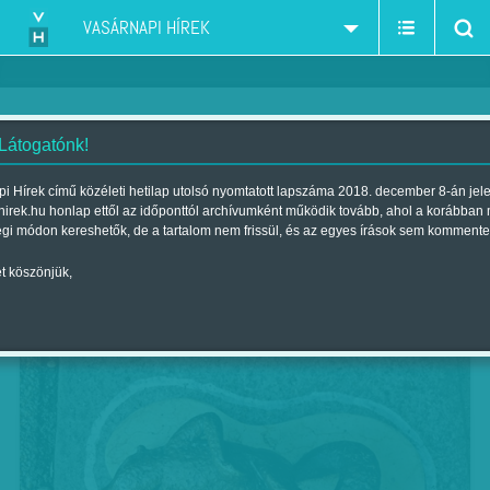
VASÁRNAPI HÍREK
 Látogatónk!
Véget nem érő helyszínelés
i Hírek című közéleti hetilap utolsó nyomtatott lapszáma 2018. december 8-án jel
hirek.hu honlap ettől az időponttól archívumként működik tovább, ahol a korábban
Szerző:
CS. O.
| Megjelent a 2018. augusztus 17.-i lapszámban
égi módon kereshetők, de a tartalom nem frissül, és az egyes írások sem kommente
t köszönjük,
Hetek óta ott fekszik kiterítve a Falk Miksa utca
sarkán, a körútnál, körberajzolva fehér krétával.