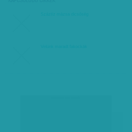
Száztíz mázsa dicsőség
Velünk maradt fakockák
társadalmi célú hirdetés