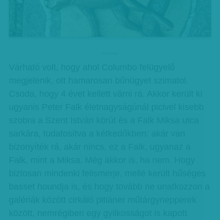
hirdetes
Várható volt, hogy ahol Columbo felügyelő
megjelenik, ott hamarosan bűnügyet szimatol.
Csoda, hogy 4 évet kellett várni rá. Akkor került ki
ugyanis Peter Falk életnagyságúnál picivel kisebb
szobra a Szent István körút és a Falk Miksa utca
sarkára, tudatosítva a kétkedőkben: akár van
bizonyíték rá, akár nincs, ez a Falk, ugyanaz a
Falk, mint a Miksa. Még akkor is, ha nem. Hogy
biztosan mindenki felismerje, mellé került hűséges
basset houndja is, és hogy tovább ne unatkozzon a
galériák között cirkáló pitiáner műtárgynepperek
között, nemrégiben egy gyilkosságot is kapott