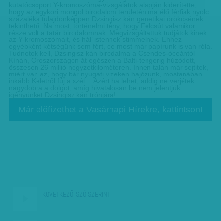
kutatócsoport Y-kromoszóma-vizsgálatok alapján kiderítette,
hogy az egykori mongol birodalom területén ma élő férfiak nyolc
százaléka tulajdonképpen Dzsingisz kán genetikai örökösének
tekinthető. Na most, történelmi tény, hogy Felcsút valamikor
része volt a tatár birodalomnak. Megvizsgáltattuk tudjátok kinek
az Y-kromoszómáit, és hál’ istennek stimmelnek. Ehhez
egyébként kétségünk sem fért, de most már papírunk is van róla.
Tudnotok kell, Dzsingisz kán birodalma a Csendes-óceántól
Kínán, Oroszországon át egészen a Balti-tengerig húzódott,
összesen 26 millió négyzetkilométeren. Innen talán már sejtitek,
miért van az, hogy bár nyugati vizeken hajózunk, mostanában
inkább Keletről fúj a szél… Azért ha lehet, addig ne verjétek
nagydobra a dolgot, amíg hivatalosan be nem jelentjük
igényünket Dzsingisz kán trónjára!
Már előfizethet a Vasárnapi Hírekre, kattintson!
KÖVETKEZŐ:
SZÓ SZERINT