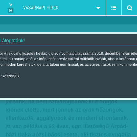
VASÁRNAPI HÍREK
 Látogatónk!
Visszamenőlegesen
i Hírek című közéleti hetilap utolsó nyomtatott lapszáma 2018. december 8-án jel
hirek.hu honlap ettől az időponttól archívumként működik tovább, ahol a korábban
Szerző:
Karcagi László
| Megjelent a 2010. november 14.-i
égi módon kereshetők, de a tartalom nem frissül, és az egyes írások sem kommente
lapszámban
t köszönjük,
A fene egye meg, hogy ebben az országban
senki se tud titkot tartani! Sokkal előbbre
járnánk, ha nem szivárognának ki a dolgok
időnek előtte, mert jönnek az örök hőzöngők,
ellenkezők, aggályosok és mindent elrontanak.
Itt van például a 92 éves, egri illetőségű Árpád-
házi Daka Józsi bácsi esete, aki tisztes nyugdíja