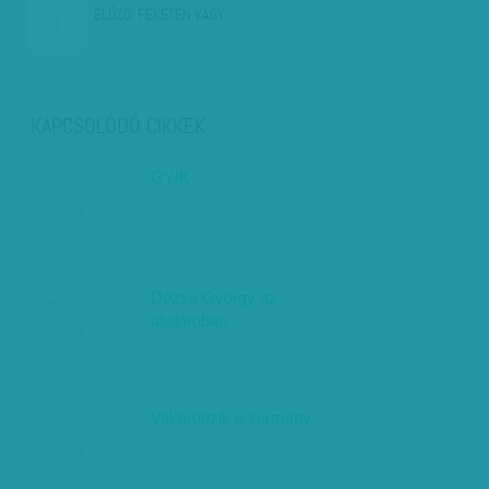
ELŐZŐ:
FEKETÉN VAGY…
KAPCSOLÓDÓ CIKKEK
GYIK
Dózsa György az
aluljáróban
Vakaródzik a kormány