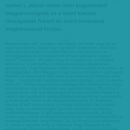
mellett I. József néven isten kegyelméből
Magyarországnak és a Szent Korona
Országainak felkent és Szent Koronával
megkoronázott királya.
hirdetes
Megmondtuk neki, rendben van felség, tök király vagy, de az
isten szerelmére, legyél már egy kicsit türelemmel, mert nem
lehet ajtóstul rontani a házba! Hát erre nem levelet ír az
Országgyűlésnek és bejelenti törvényes igényét a magyar
trónra?! Idézem: „Mi azért, hogy át is vegyük az uralkodást,
felhívjuk az e pillanatban is Magyarországot ideiglenesen
igazgatókat, hogy Budapest székes fővárosunkba hívja össze az
országgyűlést, ahol Magyarország összes területéről egybegyűlt
Rendek és képviselők előtt kifejezzük azon királyi óhajtásunkat,
hogy… a végrehajtó hatalmat kezünkbe átadják, s azt törvénybe
iktassák.” Pedig megpróbáltuk elmagyarázni őfelségének, hogy
az ő korában már a trónolás sem egyszerű dolog. Először is, I.
József néven volt már egy királyunk a rossz emlékű Habsburg-
házból, aki egyébként mellékállásban német-római császárként
is funkcionált. Ezért most visszamenőlegesen III. Andrástól
kezdve át kell számoznunk a magyar királyokat. Ne tudjátok
meg, hogy ez mekkora gáz! Újra kell nyomtatni az összes
történelemkönyvet, ki kell javítani több királydrámát, át kell
festeni egy csomó történelmi tárgyú képet, meg kell buherálni az
érettségi tételeket, meg minden. Ja, és itt van a régi alkotmány
is, amiben ugyebár még az szerepel, hogy Magyarország
köztársaság. Persze mondhatnátok, szinte nem volt olyan hét,