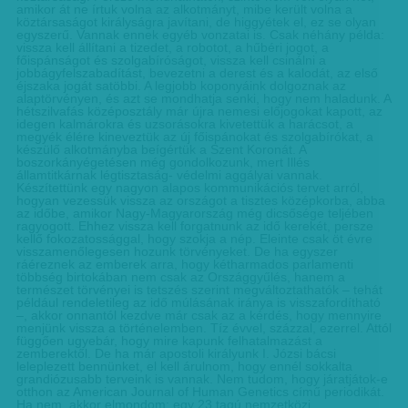
amikor át ne írtuk volna az alkotmányt, mibe került volna a
köztársaságot királyságra javítani, de higgyétek el, ez se olyan
egyszerű. Vannak ennek egyéb vonzatai is. Csak néhány példa:
vissza kell állítani a tizedet, a robotot, a hűbéri jogot, a
főispánságot és szolgabíróságot, vissza kell csinálni a
jobbágyfelszabadítást, bevezetni a derest és a kalodát, az első
éjszaka jogát satöbbi. A legjobb koponyáink dolgoznak az
alaptörvényen, és azt se mondhatja senki, hogy nem haladunk. A
hétszilvafás középosztály már újra nemesi előjogokat kapott, az
idegen kalmárokra és uzsorásokra kivetettük a harácsot, a
megyék élére kineveztük az új főispánokat és szolgabírókat, a
készülő alkotmányba beígértük a Szent Koronát. A
boszorkányégetésen még gondolkozunk, mert Illés
államtitkárnak légtisztaság- védelmi aggályai vannak.
Készítettünk egy nagyon alapos kommunikációs tervet arról,
hogyan vezessük vissza az országot a tisztes középkorba, abba
az időbe, amikor Nagy-Magyarország még dicsősége teljében
ragyogott. Ehhez vissza kell forgatnunk az idő kerekét, persze
kellő fokozatossággal, hogy szokja a nép. Eleinte csak öt évre
visszamenőlegesen hozunk törvényeket. De ha egyszer
ráéreznek az emberek arra, hogy kétharmados parlamenti
többség birtokában nem csak az Országgyűlés, hanem a
természet törvényei is tetszés szerint megváltoztathatók – tehát
például rendeletileg az idő múlásának iránya is visszafordítható
–, akkor onnantól kezdve már csak az a kérdés, hogy mennyire
menjünk vissza a történelemben. Tíz évvel, százzal, ezerrel. Attól
függően ugyebár, hogy mire kapunk felhatalmazást a
zemberektől. De ha már apostoli királyunk I. Józsi bácsi
leleplezett bennünket, el kell árulnom, hogy ennél sokkalta
grandiózusabb terveink is vannak. Nem tudom, hogy járatjátok-e
otthon az American Journal of Human Genetics című periodikát.
Ha nem, akkor elmondom: egy 23 tagú nemzetközi