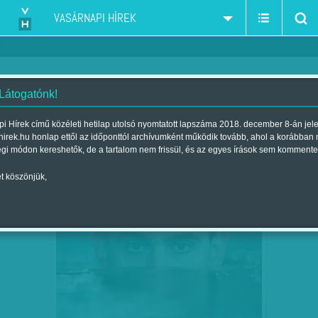
VASÁRNAPI HÍREK
 Látogatónk!
Gyurta Dániel
szűkítés:
i Hírek című közéleti hetilap utolsó nyomtatott lapszáma 2018. december 8-án jel
hirek.hu honlap ettől az időponttól archívumként működik tovább, ahol a korábban
égi módon kereshetők, de a tartalom nem frissül, és az egyes írások sem kommente
t köszönjük,
SZÁMHALMOZÓK
DEC
09