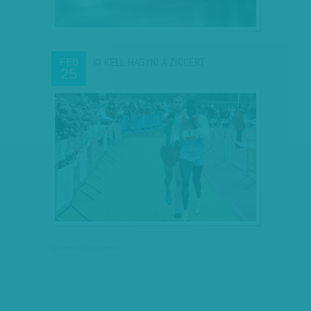
KI KELL HAGYNI A ZICCERT
FEB
25
társadalmi célú hirdetés