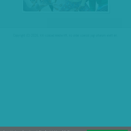
Copyright (C) 2026, XXI század Média Kft. Az oldal szerzői jogi oltalom alatt áll.