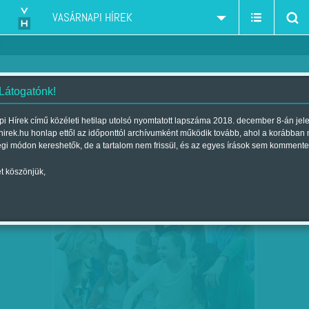
VASÁRNAPI HÍREK
 Látogatónk!
pszichodráma
szűkítés:
i Hírek című közéleti hetilap utolsó nyomtatott lapszáma 2018. december 8-án jel
hirek.hu honlap ettől az időponttól archívumként működik tovább, ahol a korábban
égi módon kereshetők, de a tartalom nem frissül, és az egyes írások sem kommente
t köszönjük,
ELJÁTSZOM, HOGY BÁNTANAK
OKT
06