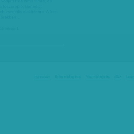
 Kódjátszma című filmre, és
a főszereplő, Benedict
 zseniális alakítására. A friss
 Hírekben…
15. február 1.
Impresszum
Online médiaajánlat
Print médiaajánlat
ÁSZF
Adatv