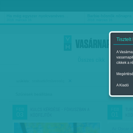
Ha még egyszer nyolcvanéves…
Barbie-hősnők nőnapra
2018. március 16.
2018. március 16.
Tisztelt
A Vasárnap
vasarnapi
Összes cikk
Friss
F
cikkek a r
Megértésé
szabadkőművesség
szűkítés:
A Kiadó
Szűrések beállítása
Szer
KULCS KÉRDÉSE - FÓKUSZBAN A
TUR
FEB
FEB
03
01
KÓDFEJTŐK
KÓD
Az Oscar-dí