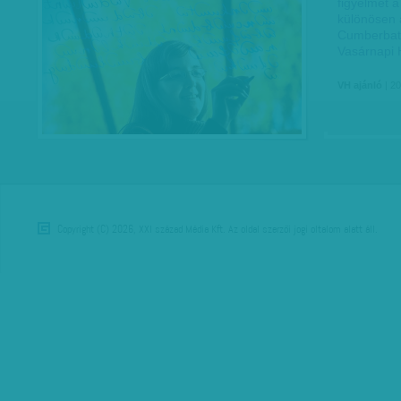
figyelmet a
különösen 
Cumberbatch
Vasárnapi
VH ajánló
| 20
Copyright (C) 2026, XXI század Média Kft. Az oldal szerzői jogi oltalom alatt áll.