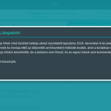
hirdetés
Megtáncoltatott Oscar-szobor
Üdvözlet 
2018. március 16.
2018. márci
Már előfizethet a Vasárnap
 Látogatónk!
i Hírek című közéleti hetilap utolsó nyomtatott lapszáma 2018. december 8-án jel
hirek.hu honlap ettől az időponttól archívumként működik tovább, ahol a korábban
ókusz
Szerintem
Ízlés
Sport
égi módon kereshetők, de a tartalom nem frissül, és az egyes írások sem kommente
t köszönjük,
ző szerint
Címke szerint
társadalmi célú hirdetés
ING TRAGÉDIÁJÁRÓL ÉS A
FEJTŐK VILÁGÁRÓL A…
j jelölések ráirányították a