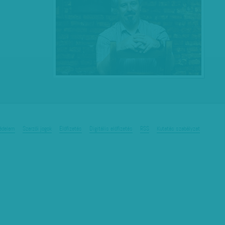
édelem
Szerzői jogok
Előfizetés
Digitális előfizetés
RSS
Kutatás szabályzat