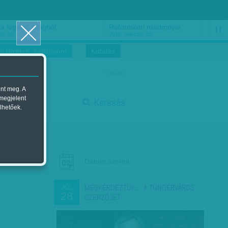
a legelső világból
Reformkori roadmovie
us 16.
2018. március 15.
i Hírekre, kattintson!
Kutatás
magyar
ent meg. A
stop
 megjelent
Keresés
lhetőek.
Dátum szerint
MEGKÉRDEZTÜK… A TÜNDÉRVÁROS
JÚL
28
SZERZŐJÉT