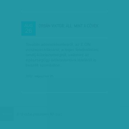
ORBÁN VIKTOR: ÁLL, MINT A CÖVEK
AUG
26
További adócsökkentésről, az E.ON
visszavásárlásáról, a teljes felsőoktatási
tandíj-kötelezettségről, valamint az
egészségügy önfenntartóvá tételéről is
beszélt szombaton…
2012. augusztus 26.
6 / 6 oldal
(összesen
92
cikk)