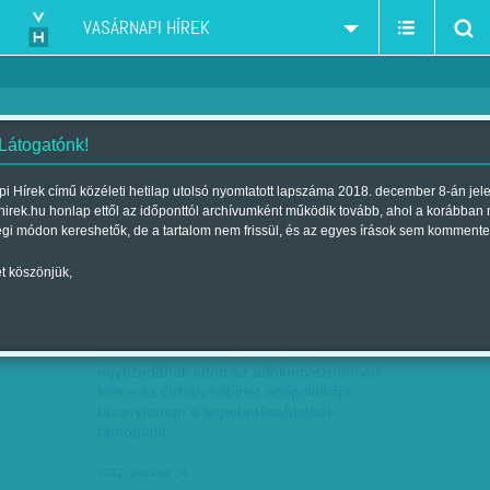
VASÁRNAPI HÍREK
 Látogatónk!
adó
szűkítés:
i Hírek című közéleti hetilap utolsó nyomtatott lapszáma 2018. december 8-án jel
hirek.hu honlap ettől az időponttól archívumként működik tovább, ahol a korábban
égi módon kereshetők, de a tartalom nem frissül, és az egyes írások sem kommente
t köszönjük,
200 MILLIÁRDOS ÁLLAMI AJÁNDÉK
OKT
14
A munkavállalók leggazdagabb
egytizedének jutott az adókedvezmények
fele – az Orbán-kabinet adópolitikája
bizonyítottan a legtehetősebbeket
támogatja.
2012. október 14.