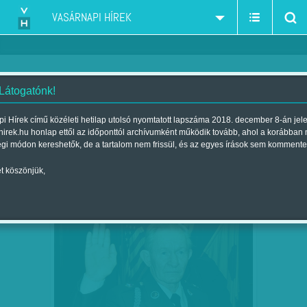
VASÁRNAPI HÍREK
 Látogatónk!
diktatúra-totalitarianizmus-kommunista-náci
szűkítés:
i Hírek című közéleti hetilap utolsó nyomtatott lapszáma 2018. december 8-án jel
hirek.hu honlap ettől az időponttól archívumként működik tovább, ahol a korábban
égi módon kereshetők, de a tartalom nem frissül, és az egyes írások sem kommente
t köszönjük,
SZELE TAMÁS: AZ ŐRMESTER HALÁLA
DEC
17