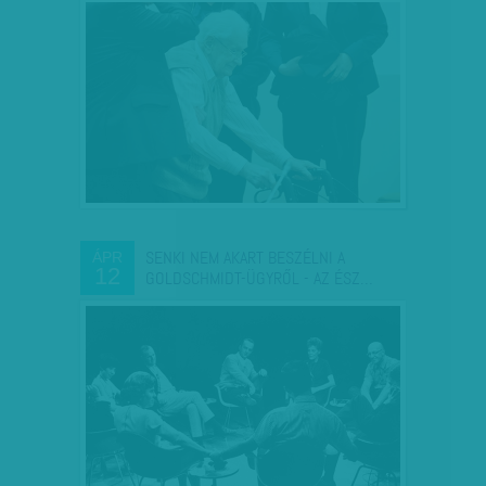
SENKI NEM AKART BESZÉLNI A
ÁPR
12
GOLDSCHMIDT-ÜGYRŐL - AZ ÉSZ…