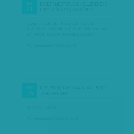
BARBÁR MEGTORLÁSOK ELLENÉRE IS
JÚL
31
FOLYTATÓDNAK A SZÖKÉSEK
Úgyis elszöknek - Kivégezték Észak-
Koreában azoknak az éttermi dolgozóknak
a kísérőit, akik Dél-Koreába szöktek.
Munkatársunktól
| 2016. július 31.
KESERVESEN MEGBÁNJA, AKI 'ROSSZ'
ÁPR
15
TÉRKÉPET MER…
200 000 jüanos
Munkatársunktól
| 2016. április 15.