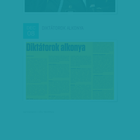
DIKTÁTOROK ALKONYA
DEC
08
társadalmi célú hirdetés