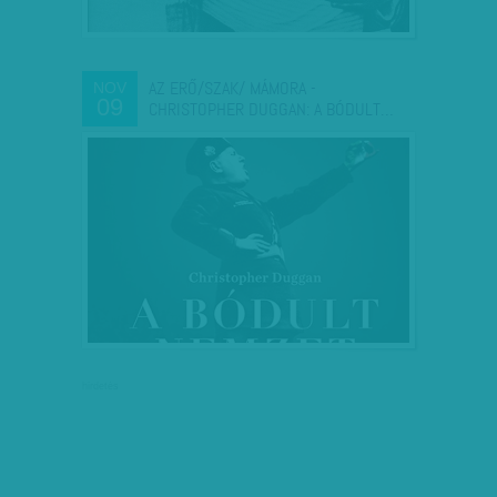
AZ ERŐ/SZAK/ MÁMORA -
NOV
09
CHRISTOPHER DUGGAN: A BÓDULT…
hirdetés