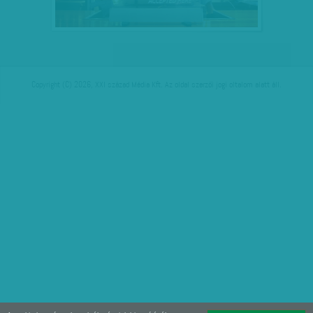
Copyright (C) 2026, XXI század Média Kft. Az oldal szerzői jogi oltalom alatt áll.