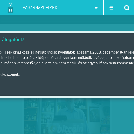
VASÁRNAPI HÍREK
 Látogatónk!
közgazdaság-tudomány - közgazdász
szűkítés:
i Hírek című közéleti hetilap utolsó nyomtatott lapszáma 2018. december 8-án jel
hirek.hu honlap ettől az időponttól archívumként működik tovább, ahol a korábban
égi módon kereshetők, de a tartalom nem frissül, és az egyes írások sem kommente
t köszönjük,
ÉLJENEK A KRIPTOANARCHISTÁK!
NOV
24