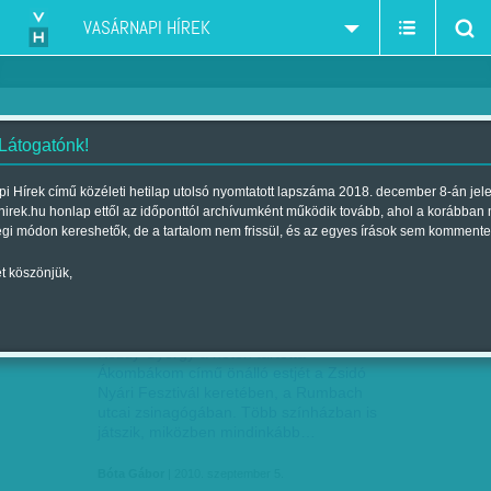
VASÁRNAPI HÍREK
 Látogatónk!
Kézdy György
szűkítés:
i Hírek című közéleti hetilap utolsó nyomtatott lapszáma 2018. december 8-án jel
hirek.hu honlap ettől az időponttól archívumként működik tovább, ahol a korábban
égi módon kereshetők, de a tartalom nem frissül, és az egyes írások sem kommente
t köszönjük,
GYÖNYÖRŰSÉGES ÁTHALLÁS
SZEP
05
Kézdy György a héten tartotta
Ákombákom című önálló estjét a Zsidó
Nyári Fesztivál keretében, a Rumbach
utcai zsinagógában. Több színházban is
játszik, miközben mindinkább…
Bóta Gábor
| 2010. szeptember 5.