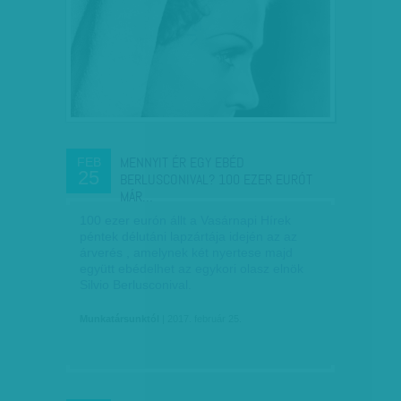
MENNYIT ÉR EGY EBÉD
FEB
25
BERLUSCONIVAL? 100 EZER EURÓT
MÁR…
100 ezer eurón állt a Vasárnapi Hírek
péntek délutáni lapzártája idején az az
árverés , amelynek két nyertese majd
együtt ebédelhet az egykori olasz elnök
Silvio Berlusconival.
Munkatársunktól
| 2017. február 25.