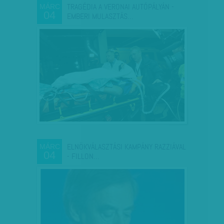
TRAGÉDIA A VERONAI AUTÓPÁLYÁN -
MÁRC
04
EMBERI MULASZTÁS…
ELNÖKVÁLASZTÁSI KAMPÁNY RAZZIÁVAL
MÁRC
04
- FILLON…