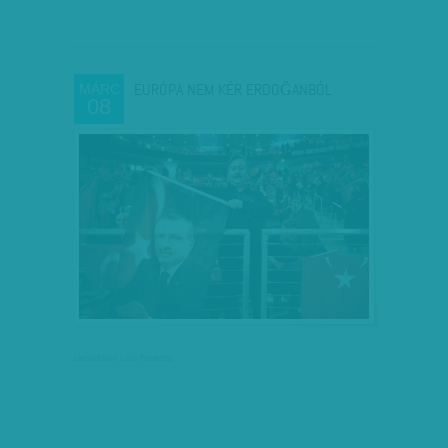
EURÓPA NEM KÉR ERDOĞANBÓL
MÁRC
08
társadalmi célú hirdetés