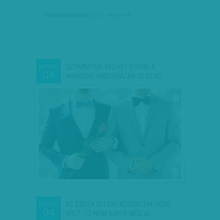
Munkatársunktól
| 2017. március 4.
SZOMBATON KELHET EGYBE A
MÁRC
04
MARIBORI VÁROSHÁZÁN AZ ELSŐ…
AZ EBOLA ELLENI KÜZDELEM HŐSE
MÁRC
04
VOLT - Ő NEM KAPTA MEG AZ…