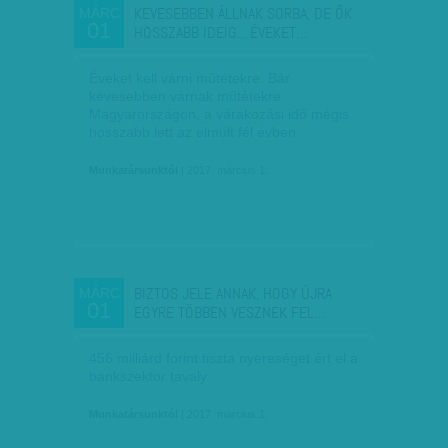
KEVESEBBEN ÁLLNAK SORBA, DE ŐK
MÁRC
01
HOSSZABB IDEIG... ÉVEKET…
Éveket kell várni műtétekre. Bár
kevesebben várnak műtétekre
Magyarországon, a várakozási idő mégis
hosszabb lett az elmúlt fél évben.
Munkatársunktól
| 2017. március 1.
BIZTOS JELE ANNAK, HOGY ÚJRA
MÁRC
01
EGYRE TÖBBEN VESZNEK FEL…
456 milliárd forint tiszta nyereséget ért el a
bankszektor tavaly.
Munkatársunktól
| 2017. március 1.