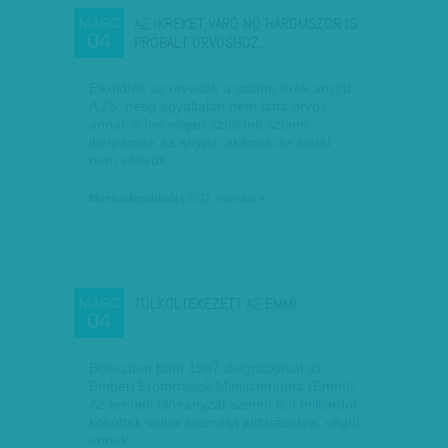
AZ IKREKET VÁRÓ NŐ HÁROMSZOR IS
MÁRC
04
PRÓBÁLT ORVOSHOZ…
Elküldték az orvosok a sziámi ikrek anyját.
A 26. hétig egyáltalán nem látta orvos
annak a hét elején született sziámi
ikerpárnak az anyját, akiknek az életét
nem sikerült…
Munkatársunktól
| 2017. március 4.
TÚLKÖLTEKEZETT AZ EMMI
MÁRC
04
Bőkezűen bánt 1597 dolgozójával az
Emberi Erőforrások Minisztériuma (Emmi).
Az eredeti előirányzat szerint 6,3 milliárdot
költöttek volna személyi juttatásokra, végül
ennek…