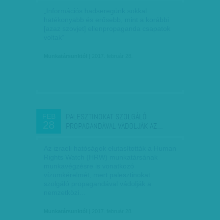
„Információs hadseregünk sokkal
hatékonyabb és erősebb, mint a korábbi
[azaz szovjet] ellenpropaganda csapatok
voltak”
Munkatársunktól
| 2017. február 28.
PALESZTINOKAT SZOLGÁLÓ
FEB
28
PROPAGANDÁVAL VÁDOLJÁK AZ…
Az izraeli hatóságok elutasították a Human
Rights Watch (HRW) munkatársának
munkavégzésre is vonatkozó
vízumkérelmét, mert palesztinokat
szolgáló propagandával vádolják a
nemzetközi…
Munkatársunktól
| 2017. február 28.