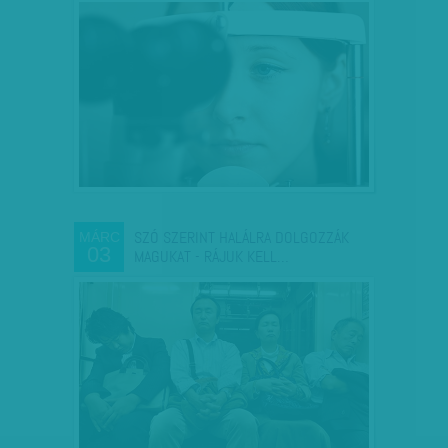
SZÓ SZERINT HALÁLRA DOLGOZZÁK
MÁRC
03
MAGUKAT - RÁJUK KELL…