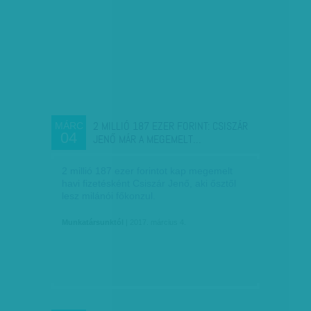
2 MILLIÓ 187 EZER FORINT: CSISZÁR
MÁRC
04
JENŐ MÁR A MEGEMELT…
2 millió 187 ezer forintot kap megemelt
havi fizetésként Csiszár Jenő, aki ősztől
lesz milánói főkonzul.
Munkatársunktól
| 2017. március 4.