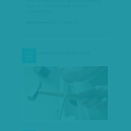
célja a térség katonai vezetője szerint az,
hogy ne csatlakozzanak terrorista
csoportokhoz.
Munkatársunktól
| 2017. február 28.
NYAKUNKON A KILAKOLTATÁS
FEB
27