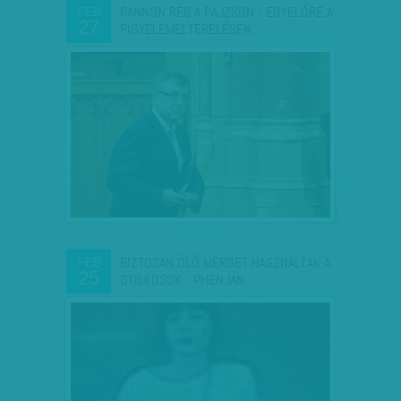
PANNON RÉS A PAJZSON - EGYELŐRE A
FEB
27
FIGYELEMELTERELÉSEN…
BIZTOSAN ÖLŐ MÉRGET HASZNÁLTAK A
FEB
25
GYILKOSOK - PHENJAN…