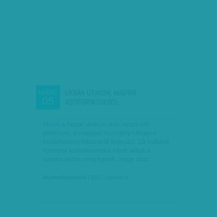
UKRÁN UTAKON, MAGYAR
MÁRC
05
ADÓFORINTOKBÓL
Mivel a hazai utakon már nincs mit
jobbítani, a magyar kormány Ukrajna
közlekedési hálózatát fejleszti: 15 milliárd
forintnyi kamatmentes hitelt adott a
szomszédos országnak, hogy utat…
Munkatársunktól
| 2017. március 5.