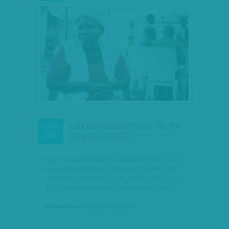
ÚJRA BÖRTÖNBÜNTETÉSRE ÍTÉLTÉK
MÁRC
04
STADLER JÓZSEFET
Újra börtönbüntetésre ítélték a 90-es évek
legendás svindlerét, Stadler Józsefet. Az
akasztói vállalkozó a vád szerint 2007 és
2010 között jogtalanul próbált meg adót…
Munkatársunktól
| 2017. március 4.