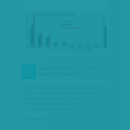
HÁNYAN VETTÉK FEL ÍGY AZ UNIÓS
FEB
25
TÁMOGATÁST? MILLIÓS…
Milliós magánházak közpénzből. Vegyél fel
EU-s, vissza nem térítendő támogatást
egy, bármilyen eldugott faluban lévő
házikóra falusi turizmus címen,
üzemeltesd szálláshelyként 5…
Munkatársunktól
| 2017. február 25.