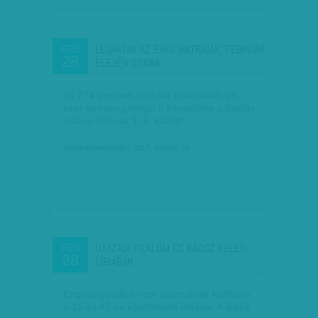
LEJÁRTAK AZ ÉVES MATRICÁK, FEBRUÁR
FEB
28
ELEJÉN SOKBA…
18 774 esetben szabtak ki legalább 15
ezer forintos pótdíjat a bliccelőkre a fizetős
utakon február 1–5. között.
Munkatársunktól
| 2017. február 28.
UTAZÁSI TILALOM ÉS KÁOSZ KELET-
FEB
28
LÍBIÁBAN
Engedély nélkül nem utazhatnak külföldre
a 18 és 45 év közöttikelet-líbiaiak. A lépés