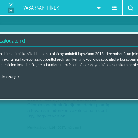
VASÁRNAPI HÍREK
 Látogatónk!
Munkatársunktól
szerző:
i Hírek című közéleti hetilap utolsó nyomtatott lapszáma 2018. december 8-án jel
hirek.hu honlap ettől az időponttól archívumként működik tovább, ahol a korábban
égi módon kereshetők, de a tartalom nem frissül, és az egyes írások sem kommente
t köszönjük,
MARADNAK. BOM-NYILATKOZAT A 2024-
MÁRC
08
ES OLIMPIAI PÁLYÁZAT…
„A BOM lesz a jövőben a Budapesti
Olimpia lángjának őrzője mindaddig, amíg
a főváros mindenkori vezetése nem dönt
úgy, hogy itt van az…
Munkatársunktól
| 2017. március 8.