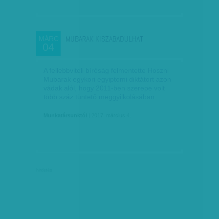
MUBARAK KISZABADULHAT
MÁRC
04
A fellebbviteli bíróság felmentette Hoszni
Mubarak egykori egyiptomi diktátort azon
vádak alól, hogy 2011-ben szerepe volt
több száz tüntető meggyilkolásában.
Munkatársunktól
| 2017. március 4.
hirdetés