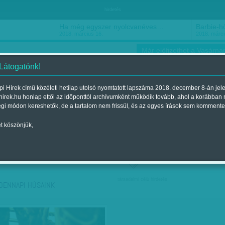
hirdetés
Ha még egyszer nyolcvanéves…
Barbie-h
2018. március 16.
2018. márci
Már előfizethet a Vasárnap
 Látogatónk!
i Hírek című közéleti hetilap utolsó nyomtatott lapszáma 2018. december 8-án jel
hirek.hu honlap ettől az időponttól archívumként működik tovább, ahol a korábban
ókusz
Szerintem
Ízlés
Sport
égi módon kereshetők, de a tartalom nem frissül, és az egyes írások sem kommente
t köszönjük,
ző szerint
Címke szerint
társadalmi célú hirdetés
DENNAPI HÚSAINK