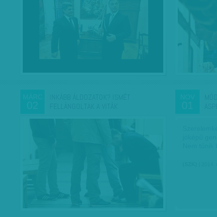
INKÁBB ÁLDOZATOK? ISMÉT
MÓD
MÁRC
NOV
02
01
FELLÁNGOLTAK A VITÁK
ASP
Szerelemkép
jóképű gen
Nem tűnik 
(SZK)
| 2014.