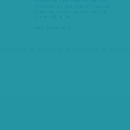
részleteiben kidolgozatlan és homályos
ötlet borzolta a kedélyeket az oktatásban.
Leginkább a szülők kapták fel a fejüket,
amikor csütörtökön a…
(SZK)
| 2015. március 8.