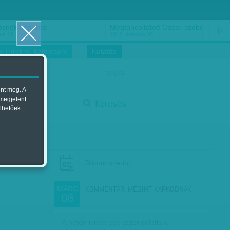
ősnők nőnapra
Megtáncoltatott Oscar-szobor
us 16.
2018. március 16.
i Hírekre, kattintson!
Kutatás
magyar
ent meg. A
start
 megjelent
Keresés
lhetőek.
stop
Dátum szerint
KOMMENTÁR: MEGINT KAPKODNAK
MÁRC
08
A héten ismét egy átgondolatlan,