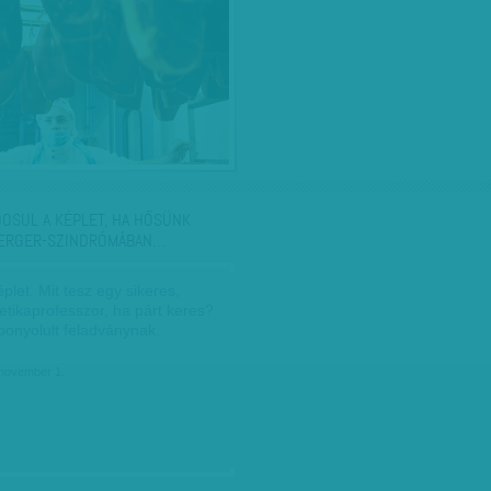
OSUL A KÉPLET, HA HŐSÜNK
ERGER-SZINDRÓMÁBAN…
let. Mit tesz egy sikeres,
etikaprofesszor, ha párt keres?
bonyolult feladványnak.
 november 1.