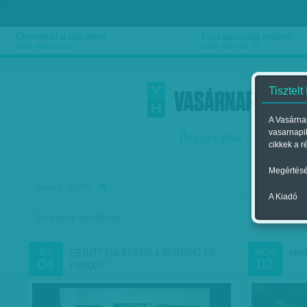
Chipekkel a rák ellen
Párkapcsolati matiné
2018. március 12.
2018. március 16.
Tisztelt
A Vasárnap
vasarnapi
Összes cikk
Friss
F
cikkek a r
Megértésé
(SZK)
szerző:
A Kiadó
Szűrések beállítása
Szer
EGYÜTT EMLEGETIK A BÖRTÖNT ÉS
MIN
JÚL
NOV
04
02
FARKAST