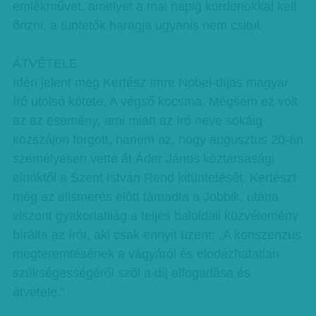
emlékművet, amelyet a mai napig kordonokkal kell
őrizni, a tüntetők haragja ugyanis nem csitul.
ÁTVÉTELE
Idén jelent meg Kertész Imre Nobel-díjas magyar
író utolsó kötete, A végső kocsma. Mégsem ez volt
az az esemény, ami miatt az író neve sokáig
közszájon forgott, hanem az, hogy augusztus 20-án
személyesen vette át Áder János köztársasági
elnöktől a Szent István Rend kitüntetését. Kertészt
még az elismerés előtt támadta a Jobbik, utána
viszont gyakorlatilag a teljes baloldali közvélemény
bírálta az írót, aki csak ennyit üzent: „A konszenzus
megteremtésének a vágyáról és elodázhatatlan
szükségességéről szól a díj elfogadása és
átvétele.”