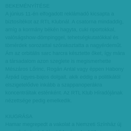
BEKEMÉNYÍTÉSE
A június 11-én elfogadott reklámadó kicsapta a
biztosítékot az RTL Klubnál. A csatorna mindaddig,
amíg a kormány békén hagyta, cuki riportokkal,
valóságshow-dömpinggel, tehetségkutatókkal és
tömérdek sorozattal szórakoztatta a nagyérdeműt.
Ám az orbitális sarc harcra késztette őket, így mára
a társadalom azon szeglete is megismerhette
Mészáros Lőrinc, Rogán Antal vagy éppen Habony
Árpád ügyes-bajos dolgait, akik eddig a politikától
elszigetelődve inkább a szappanoperákra
koncentráltak esténként. Az RTL Klub Híradójának
nézettsége pedig emelkedik.
KIUGRÁSA
Hamar megrepedt a vakolat a Nemzeti Színház új