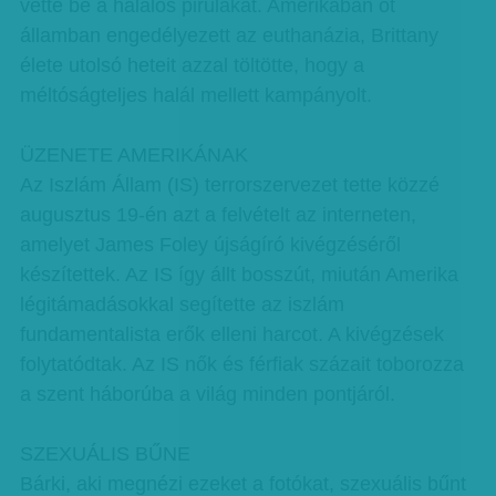
vette be a halálos pirulákat. Amerikában öt
államban engedélyezett az euthanázia, Brittany
élete utolsó heteit azzal töltötte, hogy a
méltóságteljes halál mellett kampányolt.
ÜZENETE AMERIKÁNAK
Az Iszlám Állam (IS) terrorszervezet tette közzé
augusztus 19-én azt a felvételt az interneten,
amelyet James Foley újságíró kivégzéséről
készítettek. Az IS így állt bosszút, miután Amerika
légitámadásokkal segítette az iszlám
fundamentalista erők elleni harcot. A kivégzések
folytatódtak. Az IS nők és férfiak százait toborozza
a szent háborúba a világ minden pontjáról.
SZEXUÁLIS BŰNE
Bárki, aki megnézi ezeket a fotókat, szexuális bűnt