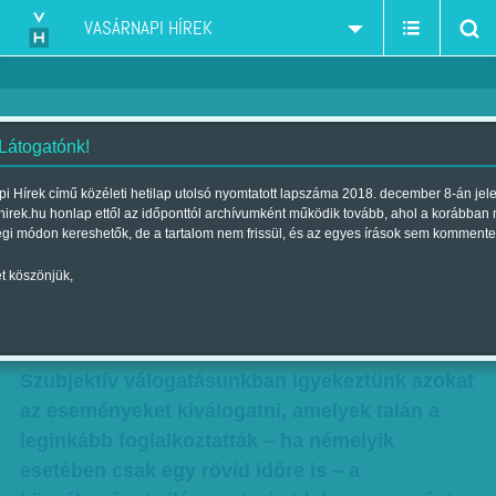
VASÁRNAPI HÍREK
 Látogatónk!
2014: Sűrű év volt - Válogatás
i Hírek című közéleti hetilap utolsó nyomtatott lapszáma 2018. december 8-án jel
hirek.hu honlap ettől az időponttól archívumként működik tovább, ahol a korábban
az illiberális demokráciától 10
égi módon kereshetők, de a tartalom nem frissül, és az egyes írások sem kommente
kiló összeúszott aranyig
t köszönjük,
Szerző:
Munkatársainktól
| Megjelent a 2014. december 28.-i
lapszámban
Szubjektív válogatásunkban igyekeztünk azokat
az eseményeket kiválogatni, amelyek talán a
leginkább foglalkoztatták – ha némelyik
esetében csak egy rövid időre is – a