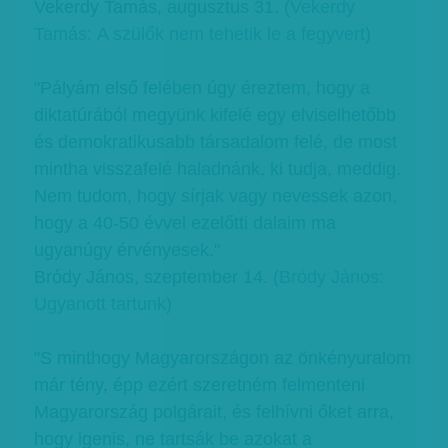
Vekerdy Tamás, augusztus 31. (
Vekerdy
Tamás: A szülők nem tehetik le a fegyvert
)
"Pályám első felében úgy éreztem, hogy a
diktatúrából megyünk kifelé egy elviselhetőbb
és demokratikusabb társadalom felé, de most
mintha visszafelé haladnánk, ki tudja, meddig.
Nem tudom, hogy sírjak vagy nevessek azon,
hogy a 40-50 évvel ezelőtti dalaim ma
ugyanúgy érvényesek."
Bródy János, szeptember 14. (
Bródy János:
Ugyanott tartunk
)
"S minthogy Magyarországon az önkényuralom
már tény, épp ezért szeretném felmenteni
Magyarország polgárait, és felhívni őket arra,
hogy igenis, ne tartsák be azokat a