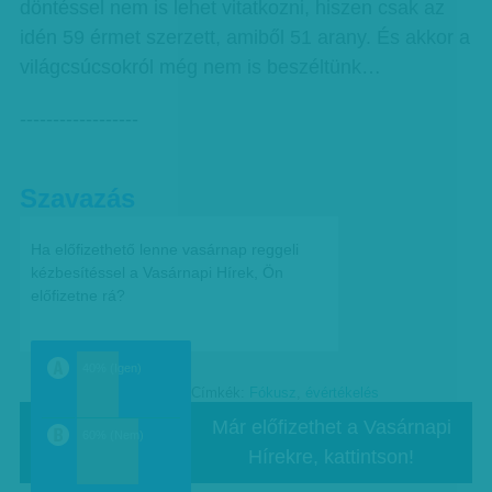
döntéssel nem is lehet vitatkozni, hiszen csak az
idén 59 érmet szerzett, amiből 51 arany. És akkor a
világcsúcsokról még nem is beszéltünk…
------------------
Szavazás
Ha előfizethető lenne vasárnap reggeli
kézbesítéssel a Vasárnapi Hírek, Ön
előfizetne rá?
40% (Igen)
Címkék:
Fókusz
,
évértékelés
a
Már előfizethet a Vasárnapi
60% (Nem)
Hírekre, kattintson!
b