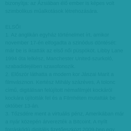
bizonyítja: az Ázsiában élő ember is képes volt
szimbolikus műalkotások létrehozására.
ELSŐI
1. Az anglikán egyház történelmet írt, amikor
november 17-én elfogadta a szinódus döntését:
már be is iktatták az első női püspököt. Libby Lane
1994 óta lelkész, Manchester United-szurkoló,
szabadidejében szaxofonozik.
2. Először láthatta a modern kor Jászai Marit a
filmvásznon. Kertész Mihály százéves, A tolonc
című, digitálisan felújított némafilmjét kockáról
kockára újították fel és a Filmhéten mutatták be
október 13-án.
3. Tőzsdére ment a virtuális pénz, Amerikában már
a nyár közepén árverezték a Bitcoint. A nyílt
forráskódú digitális fizetőeszközt 2009-ben egy