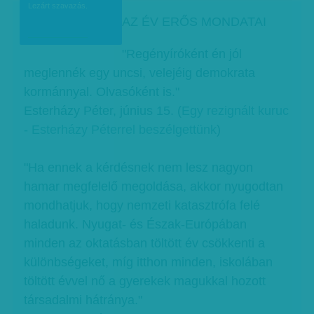
Lezárt szavazás.
AZ ÉV ERŐS MONDATAI
"Regényíróként én jól
meglennék egy uncsi, velejéig demokrata
kormánnyal. Olvasóként is."
Esterházy Péter, június 15. (
Egy rezignált kuruc
- Esterházy Péterrel beszélgettünk
)
"Ha ennek a kérdésnek nem lesz nagyon
hamar megfelelő megoldása, akkor nyugodtan
mondhatjuk, hogy nemzeti katasztrófa felé
haladunk. Nyugat- és Észak-Európában
minden az oktatásban töltött év csökkenti a
különbségeket, míg itthon minden, iskolában
töltött évvel nő a gyerekek magukkal hozott
társadalmi hátránya."