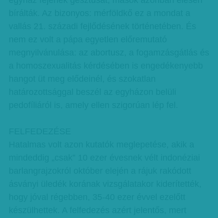
egyház fejének gesztusát, mások azonban élesen
bírálták. Az bizonyos: mérföldkő ez a mondat a
vallás 21. századi fejlődésének történetében. És
nem ez volt a pápa egyetlen előremutató
megnyilvánulása: az abortusz, a fogamzásgátlás és
a homoszexualitás kérdésében is engedékenyebb
hangot üt meg elődeinél, és szokatlan
határozottsággal beszél az egyházon belüli
pedofíliáról is, amely ellen szigorúan lép fel.
FELFEDEZÉSE
Hatalmas volt azon kutatók meglepetése, akik a
mindeddig „csak” 10 ezer évesnek vélt indonéziai
barlangrajzokról október elején a rájuk rakódott
ásványi üledék korának vizsgálatakor kiderítették,
hogy jóval régebben, 35-40 ezer évvel ezelőtt
készülhettek. A felfedezés azért jelentős, mert