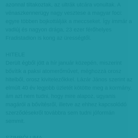
azonnal tiltakoztak, az ultrák utcára vonultak. A
vénaszkennerügy nagy vesztese a magyar foci:
egyre többen bojkottálják a meccseket. Így immár a
vadiúj és nagyon drága, 23 ezer férőhelyes
Fradistadion is kong az ürességtől.
HITELE
Derült égből jött a hír január közepén, miszerint
bővítik a paksi atomerőművet, méghozzá orosz
hitelből, orosz kivitelezőkkel. Lázár János szerint az
elmúlt 40 év legjobb üzletét kötötte meg a kormány,
ám azt nem tudni, hogy mire alapoz, ugyanis
magáról a bővítésről, illetve az ehhez kapcsolódó
szerződésekről továbbra sem tudni jóformán
semmit.
SZIMBÓLUMA