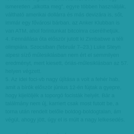
ismeretlen „alkotta meg”, egyre többen használják,
váltható amerikai dollárra és más devizára is, sőt,
immár egy fővárosi bárban, az Anker Klubban is
van ATM, ahol forintunkat bitcoinra cserélhetjük.
4. Fennállása óta először jutott ki Zimbabwe a téli
olimpiára. Szocsiban (február 7–23.) Luke Steyn
alpesi síző műlesiklásban nem ért el semmilyen
eredményt, mert kiesett, óriás-műlesiklásban az 57.
helyen végzett.
5. Az idei foci-vb nagy újítása a volt a fehér hab,
amit a bírók először június 12-én fújtak a gyepre,
hogy kijelöljék a toporgó focisták helyét. Bár a
találmány nem új, karriert csak most futott be, a
torna után rendelt belőle boldog-boldogtalan, ám
végül, ahogy jött, úgy el is múlt a nagy lelkesedés.