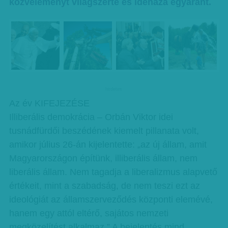
közvéleményt világszerte és idehaza egyaránt.
hirdetes
Az év KIFEJEZÉSE
Illiberális demokrácia – Orbán Viktor idei
tusnádfürdői beszédének kiemelt pillanata volt,
amikor július 26-án kijelentette: „az új állam, amit
Magyarországon építünk, illiberális állam, nem
liberális állam. Nem tagadja a liberalizmus alapvető
értékeit, mint a szabadság, de nem teszi ezt az
ideológiát az államszerveződés központi elemévé,
hanem egy attól eltérő, sajátos nemzeti
megközelítést alkalmaz.” A bejelentés mind