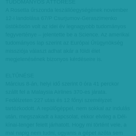
TUDOMÁNYOS ÁTTÖRÉSE
A Rosetta űrszonda leszállóegységének november
12-i landolása 67/P Csurjumov-Geraszimenko
üstökösön volt az idei év legnagyobb tudományos
fegyverténye – jelentette be a Science. Az amerikai
tudományos lap szerint az Európai Űrügynökség
missziója választ adhat akár a földi élet
megjelenésének bizonyos kérdéseire is.
ELTŰNÉSE
Március 8-án, helyi idő szerint 0 óra 41 perckor
szállt fel a Malaysia Airlines 370-es járata.
Fedélzeten 227 utas és 12 főnyi személyzet
tartózkodott. A repülőgéppel, nem sokkal az indulás
után, megszakadt a kapcsolat, ekkor elvileg a Dél-
kínai-tenger felett járhatott. Hogy mi történt vele, a
mai napig nem tudni, ugyanis a gépet azóta sem