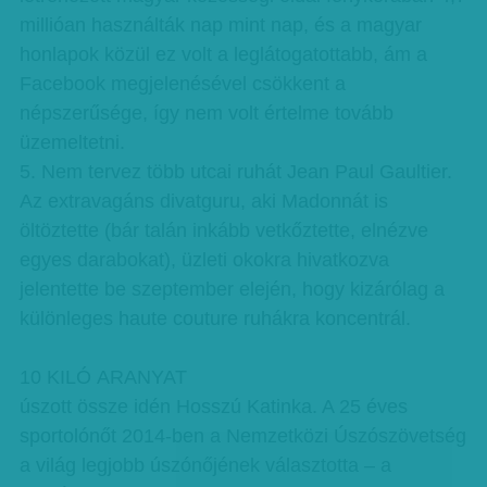
millióan használták nap mint nap, és a magyar
honlapok közül ez volt a leglátogatottabb, ám a
Facebook megjelenésével csökkent a
népszerűsége, így nem volt értelme tovább
üzemeltetni.
5. Nem tervez több utcai ruhát Jean Paul Gaultier.
Az extravagáns divatguru, aki Madonnát is
öltöztette (bár talán inkább vetkőztette, elnézve
egyes darabokat), üzleti okokra hivatkozva
jelentette be szeptember elején, hogy kizárólag a
különleges haute couture ruhákra koncentrál.
10 KILÓ ARANYAT
úszott össze idén Hosszú Katinka. A 25 éves
sportolónőt 2014-ben a Nemzetközi Úszószövetség
a világ legjobb úszónőjének választotta – a