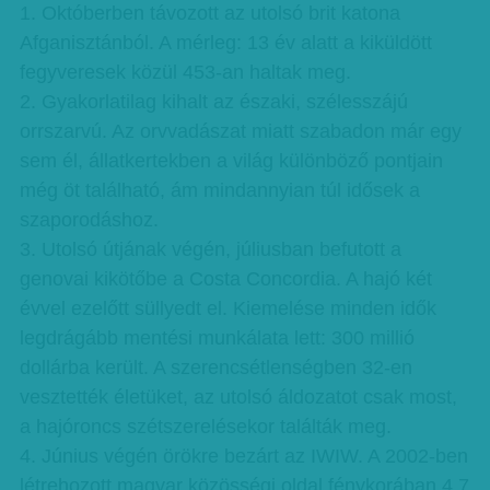
1. Októberben távozott az utolsó brit katona
Afganisztánból. A mérleg: 13 év alatt a kiküldött
fegyveresek közül 453-an haltak meg.
2. Gyakorlatilag kihalt az északi, szélesszájú
orrszarvú. Az orvvadászat miatt szabadon már egy
sem él, állatkertekben a világ különböző pontjain
még öt található, ám mindannyian túl idősek a
szaporodáshoz.
3. Utolsó útjának végén, júliusban befutott a
genovai kikötőbe a Costa Concordia. A hajó két
évvel ezelőtt süllyedt el. Kiemelése minden idők
legdrágább mentési munkálata lett: 300 millió
dollárba került. A szerencsétlenségben 32-en
vesztették életüket, az utolsó áldozatot csak most,
a hajóroncs szétszerelésekor találták meg.
4. Június végén örökre bezárt az IWIW. A 2002-ben
létrehozott magyar közösségi oldal fénykorában 4,7