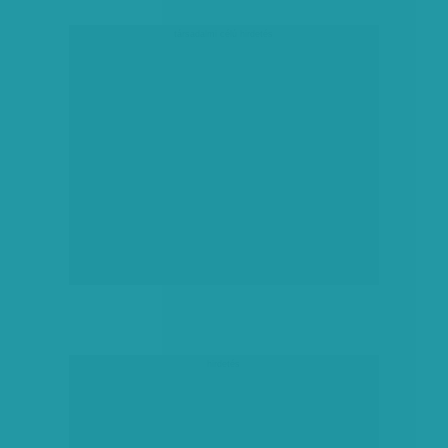
társadalmi célú hirdetés
hirdetés