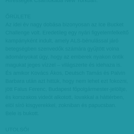
Hírességek Csarnokába New Yorkban.
ŐRÜLETE
Az idei év nagy dobása bizonyosan az Ice Bucket
Challenge volt. Eredetileg egy nyári figyelemfelkeltő
kampányként indult, amely ALS-bénulással járó
betegségben szenvedők számára gyűjtött volna
adományokat úgy, hogy az emberek nyakon öntik
magukat jeges vízzel – világszerte és idehaza is.
És amikor Kovács Ákos, Deutsch Tamás és Palvin
Barbara után azt hittük, hogy nem lehet ezt fokozni,
jött Falus Ferenc, Budapest főpolgármester-jelöltje,
és korszakos videót alkotott, lovakkal a háttérben,
elöl síró kisgyerekkel, zokniban és papucsban.
Bele is bukott.
UTOLSÓI