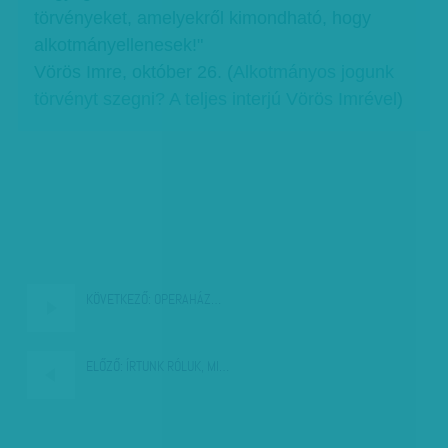
törvényeket, amelyekről kimondható, hogy
alkotmányellenesek!"
Vörös Imre, október 26. (
Alkotmányos jogunk
törvényt szegni? A teljes interjú Vörös Imrével
)
KÖVETKEZŐ:
OPERAHÁZ…
ELŐZŐ:
ÍRTUNK RÓLUK, MI…