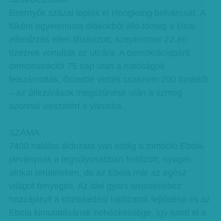
Esernyők százai lepték el Hongkong belvárosát. A
főként egyetemista diákokból álló tömeg a kínai
ellenőrzés ellen tiltakozott, szeptember 22-én
tízezrek vonultak az utcára. A demokráciapárti
demonstrációt 75 nap után a hatóságok
felszámolták, őrizetbe vettek csaknem 200 tüntetőt
– az útlezárások megszűnése után a szmog
azonnal visszatért a városba.
SZÁMA
7400 halálos áldozata van eddig a tomboló Ebola-
járványnak a legsúlyosabban fertőzött, nyugat-
afrikai területeken, de az Ebola már az egész
világot fenyegeti. Az idei gyors terjedéséhez
hozzájárult a közlekedési hálózatok fejlődése és az
Ebola kimutatásának nehézkessége. Így jutott el a