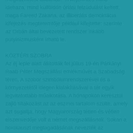
idehaza, mind külföldön óriási felzúdulást keltett,
maga Fareed Zakaria, az illiberális demokrácia
kifejezés megteremtője például kifejtette: szerinte
az Orbán által bevezetett rendszer inkább
putyinizmusként írható le.
KÖZTÉRI SZOBRA
Az éj leple alatt állították fel július 19-én Párkányi
Raab Péter Megszállási emlékművét a Szabadság
téren. A szobor szimbólumrendszerével és a
környezetétől idegen kialakításával a tér egyik
legvitatottabb műalkotása. A hónapokon keresztül
zajló tiltakozást az az eszmei tartalom szülte, amely
azt sugallja, hogy Magyarország tétlen és vétlen
elszenvedője volt a német megszállásnak. Sokan a
holokauszt megtagadásának nevezték az