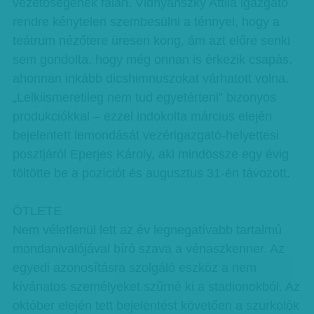
vezetőségének falán. Vidnyánszky Attila igazgató
rendre kénytelen szembesülni a ténnyel, hogy a
teátrum nézőtere üresen kong, ám azt előre senki
sem gondolta, hogy még onnan is érkezik csapás,
ahonnan inkább dicshimnuszokat várhatott volna.
„Lelkiismeretileg nem tud egyetérteni” bizonyos
produkciókkal – ezzel indokolta március elején
bejelentett lemondását vezérigazgató-helyettesi
posztjáról Eperjes Károly, aki mindössze egy évig
töltötte be a pozíciót és augusztus 31-én távozott.
ÖTLETE
Nem véletlenül lett az év legnegatívabb tartalmú
mondanivalójával bíró szava a vénaszkenner. Az
egyedi azonosításra szolgáló eszköz a nem
kívánatos személyeket szűrné ki a stadionokból. Az
október elején tett bejelentést követően a szurkolók