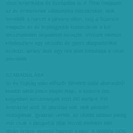
vírus Amerikába és Európába is. A Time magazin
az év emberének választotta mindazokat, akik
felvették a harcot a járvány ellen, míg a Science
magazin az év legnagyobb kudarcának a kór
fékezhetetlen terjedését nevezte. Viszont sikerült
kifejleszteni egy olcsóbb és gyors diagnosztikai
eszközt, amely akár egy óra alatt kimutatja a vírus
jelenlétét.
SZABADULÁSA
50 év fogság után először tehetett saját akaratából
kisebb sétát július elején Raju, a kiskora óta
kegyetlen körülmények közt élő elefánt. Fél
évszázad alatt 30 gazdája volt, akik pénzért
mutogatták, gyakran verték, az utóbbi időben pedig
már csak a látogatók által hozott ételeket ette,
lábán örökre nyomot hagyott a lánc. A Wildlife SOS