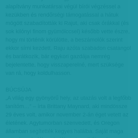
alapítvány munkatársai végül bírói végzéssel a
kezükben és rendőrségi támogatással a hátuk
mögött szabadították ki Rajut, aki csak órákkal (és
sok kilónyi finom gyümölccsel) később vette észre,
hogy mi történik körülötte, a beszámolók szerint
ekkor sírni kezdett. Raju azóta szabadon csatangol
és barátkozik, bár egykori gazdája nemrég
bejelentette, hogy visszaperelné, mert szüksége
van rá, hogy koldulhasson.
BÚCSÚJA
„A világ egy gyönyörű hely, az utazás volt a legfőbb
tanítóm…” – írta Brittany Maynard, aki mindössze
29 éves volt, amikor november 2-án éget vetett az
életének. Agytumorban szenvedett, és Oregon
államban segítették kegyes halálba. Saját maga