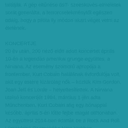
találják. A gép eltűnése ös?- szeesküvés-elméletek
sorát generálta, a terrorcselekménytől egészen
odáig, hogy a pilóta ily módon akart véget vetni az
életének.
KONCERTJE
20 év után, 200 néző előtt adott koncertet április
10-én a legendás amerikai grunge-együttes, a
Nirvana. Az esemény szomorú apropója a
frontember, Kurt Cobain halálának évfordulója volt,
akit egy estére kizárólag nők – köztük Kim Gordon,
Joan Jett és Lorde – helyettesítettek. A Nirvana
utolsó koncertjét 1994. március 1-jén adta
Münchenben, Kurt Cobain alig egy hónappal
később, április 5-én lőtte fejbe magát otthonában.
Az együttest 2014-ben iktatták be a Rock And Roll