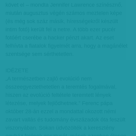
követ el – mondta Jennifer Lawrence színésznő,
miután augusztus végén számos meztelen képe
(és még sok száz másik, hírességekről készült
intim fotó) került fel a netre. A több ezer pucér
fotóért cserébe a hacker pénzt akart. Az eset
felhívta a fiatalok figyelmét arra, hogy a magánélet
szentsége sem sérthetetlen.
IDÉZETE
„A természetben zajló evolúció nem
összeegyeztethetetlen a teremtés fogalmával,
hiszen az evolúció feltétele teremtett lények
létezése, melyek fejlődhetnek.” Ferenc pápa
október 28-án ezzel a mondattal okozott némi
zavart vallás és tudomány évszázadok óta feszült
viszonyában. Sokan üdvözölték a keresztény