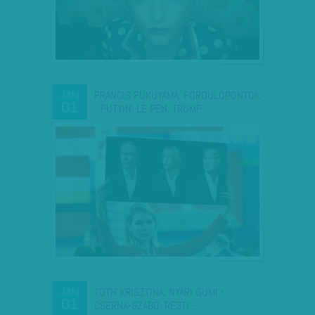
FRANCIS FUKUYAMA: FORDULÓPONTOK
JAN
01
- PUTYIN, LE PEN, TRUMP…
TÓTH KRISZTINA: NYÁRI GUMI -
JAN
01
CSERNA-SZABÓ: RESTI -…