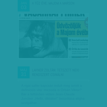
A TŰZ ÉVE: MAJOM A MARSON
JAN
03
LAKNER ZOLTÁN: TETSZETT NEKI
MÁJ
31
RENDSZERT CSINÁLNI
A rigai saller kapcsán indult meg ismét a
definíciós vita: micsoda is Orbán Viktor?
Bár a feltűnően vidám Jean-Claude
Juncker „Helló, diktátor!” beszólása aligha
szolgálhat…