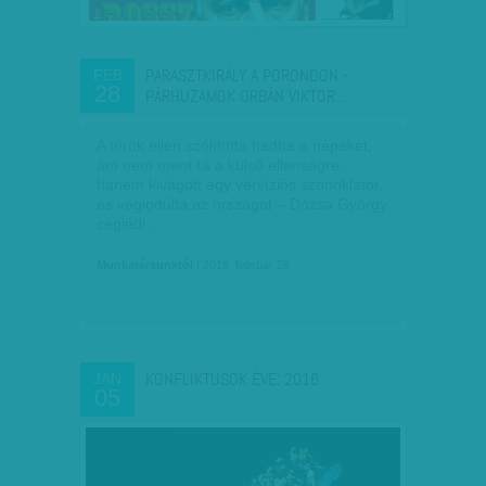
PARASZTKIRÁLY A PORONDON -
FEB
28
PÁRHUZAMOK ORBÁN VIKTOR…
A török ellen szólította hadba a népeket,
ám nem ment rá a külső ellenségre,
hanem kivágott egy vérvíziós szónoklatot,
és végigdúlta az országot – Dózsa György
ceglédi…
Munkatársunktól
| 2016. február 28.
KONFLIKTUSOK ÉVE: 2016
JAN
05