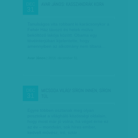
AVAR JÁNOS: KASSZANDRÁK KORA
DEC
31
Tanulságos vita robbant ki karácsonykor a
Fehér Ház távozó és hetek múlva
beköltöző lakója között. Obama egy
tévéinterjúban kijelentette, hogy
amennyiben az alkotmány nem tiltaná…
Avar János
| 2016. december 31.
MICSODA VILÁG! SÍRON INNEN, SÍRON
DEC
31
TÚL
Egyre többen osztanak meg olyan
posztokat a világháló közösségi oldalain,
hogy most már jó volna, ha véget érne ez
az év – mondván, sok híres ember,
kedvelt művész, író, sztár…