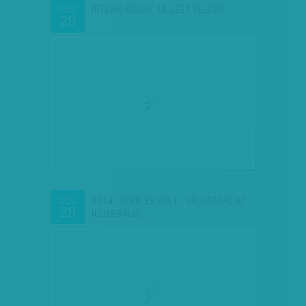
ÍRTUNK RÓLUK, MI LETT VELÜK?
DEC
28
2014: SŰRŰ ÉV VOLT - VÁLOGATÁS AZ
DEC
28
ILLIBERÁLIS…