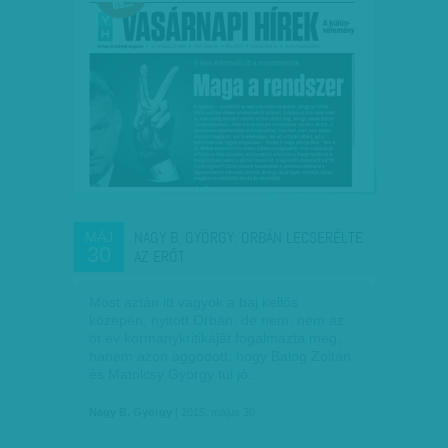
NAGY B. GYÖRGY: ORBÁN LECSERÉLTE
MÁJ
30
AZ ERŐT
Most aztán itt vagyok a baj kellős
közepén, nyitott Orbán, de nem, nem az
öt év kormánykritikáját fogalmazta meg,
hanem azon aggódott, hogy Balog Zoltán
és Matolcsy György túl jó…
Nagy B. György
| 2015. május 30.