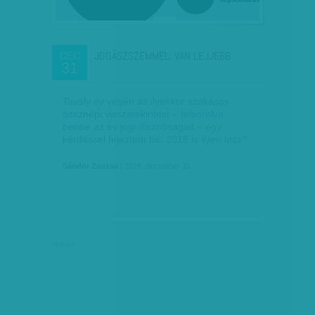
JOGÁSZSZEMMEL: VAN LEJJEBB
DEC
31
Tavaly év végén az ilyenkor szokásos
össznépi visszatekintést – felsorolva
benne az év jogi disznóságait – egy
kérdéssel fejeztem be: 2016 is ilyen lesz?
Sándor Zsuzsa
| 2016. december 31.
hirdetés