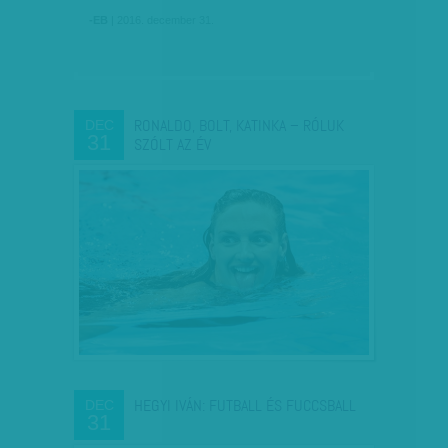
-EB
| 2016. december 31.
RONALDO, BOLT, KATINKA – RÓLUK
DEC
31
SZÓLT AZ ÉV
HEGYI IVÁN: FUTBALL ÉS FUCCSBALL
DEC
31