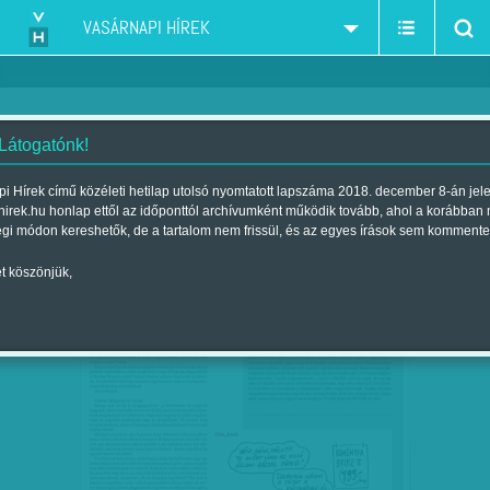
VASÁRNAPI HÍREK
 Látogatónk!
évértékelés
szűkítés:
i Hírek című közéleti hetilap utolsó nyomtatott lapszáma 2018. december 8-án jel
hirek.hu honlap ettől az időponttól archívumként működik tovább, ahol a korábban
égi módon kereshetők, de a tartalom nem frissül, és az egyes írások sem kommente
t köszönjük,
HETI ABSZURD: MEG VAGYOK ÉRTVE?
FEB
18