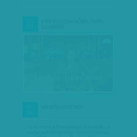
ILYEN VOLT 2014: MÉMEK, ÜGYEK,
DEC
31
ESEMÉNYEK
MÁR RIÓRA FIGYELNEK
DEC
30
Az év végén a Sportcsillagok Gálaestjén, a
tavalyi győztes Benedek Tibort (vízilabda),