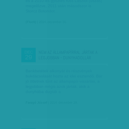
és a 2010-es győztes Kiss Lászlót (úszás)
megelőzve, 2011 után másodszor is
Storcz Botondot…
(Fluck)
| 2014. december 30.
NEM AZ ÁLLAMPAPÍRRAL JÁRTAK A
DEC
29
LEGJOBBAN - DUNYHADOLLÁR
Bankbetétek alkonyát és részvények
bukdácsolását hozta az idei esztendő. Bár
jó ötletnek tűnt az állampapír-vásárlás, a
legjobban mégis azok jártak, akik a
dunyhába dugták a…
Faragó József
| 2014. december 29.