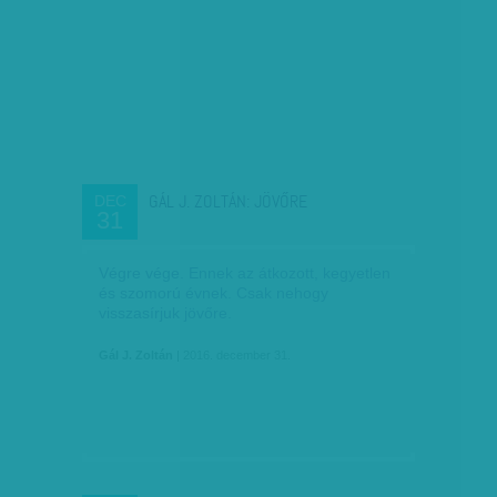
GÁL J. ZOLTÁN: JÖVŐRE
DEC
31
Végre vége. Ennek az átkozott, kegyetlen
és szomorú évnek. Csak nehogy
visszasírjuk jövőre.
Gál J. Zoltán
| 2016. december 31.