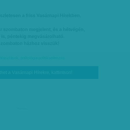
szletesen a friss Vasárnapi Hírekben.
r szombaton megjelent, és a hétvégén,
 is, péntekig megvásárolható.
 szombaton házhoz visszük!
álasztások
,
politológia-politikaelemzés
thet a Vasárnapi Hírekre, kattintson!
hirdetés