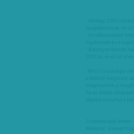
- Mintegy 1200 milliárd 
nyugdíjasoknak, és a F
- Az időskampány nem v
legaktívabb és a legj
- Bármilyen furcsán han
2018-at, és ez az elle
"Mint a csuka fogta ró
a büdzsé megszorít, ak
megérezhetik a nyugdíj
ha az idősek elégedet
rögvest szorulhat a ko
Szupernyugdíj-ember -
felkészül - Kiemelt füg