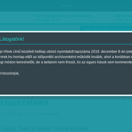
hirdetés
Ha még egyszer nyolcvanéves…
Barbie-h
2018. március 16.
2018. márci
Már előfizethet a Vasárnap
 Látogatónk!
i Hírek című közéleti hetilap utolsó nyomtatott lapszáma 2018. december 8-án jel
hirek.hu honlap ettől az időponttól archívumként működik tovább, ahol a korábban
ókusz
Szerintem
Ízlés
Sport
égi módon kereshetők, de a tartalom nem frissül, és az egyes írások sem kommente
t köszönjük,
szereplői - Őrült
zdtek a pártok a
szavazataiért
nt a 2017. április 01.-i lapszámban
György „Övék a hatalom” címmel készített