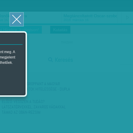
ősnők nőnapra
Megtáncoltatott Oscar-szobor
us 16.
2018. március 16.
i Hírekre, kattintson!
Kutatás
magyar
ent meg. A
start
 megjelent
Keresés
lhetőek.
stop
KÖVETKEZŐ:
MEGROPPANT A MAGYAR
TITKOSSZOLGÁLATOK HITELESSÉGE - DUPLA
FRONTVONAL…
ELŐZŐ:
VESSZEN A TUDÁS?
LÁTSZATÉRVEKKEL, ZAVAROS VÁDAKKAL
TÁMAD AZ OBÁN-REZSIM