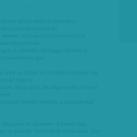
hirdetes
forintot ígért el eddig az ellenzék a
idesz csak most készül fel
életlen: a hatvan pluszos korosztály a
obban mozgósítható
gzik: az államtól való függés döntheti el
nzék esetében is igaz
ka, olyan az idősek és a hatalom viszonya. Ha
kor azt rögvest
asok, ahogy azt is, ha drágul az élet. Viszont
lenek,
rmánypárt, például bukhatja a választásokat."
 Gyógyszer az ablakban - A Fidesz még
gés az államtól - Politizálnak mindenáron - Étel