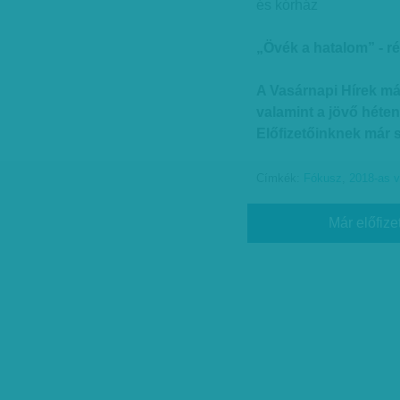
és kórház
„Övék a hatalom” - ré
A Vasárnapi Hírek má
valamint a jövő héten
Előfizetőinknek már
Címkék:
Fókusz
,
2018-as v
Már előfize