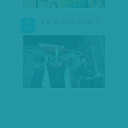
FÓKUSZBAN - SZÉLJOBB KERINGŐ
JÚL
09
hirdetés