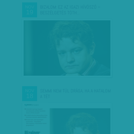
BIZALOM: EZ AZ IGAZI HÍVÓSZÓ –
NOV
19
BESZÉLGETÉS TÓTH…
SEMMI NEM TÚL DRÁGA, HA A HATALOM
NOV
18
A TÉT