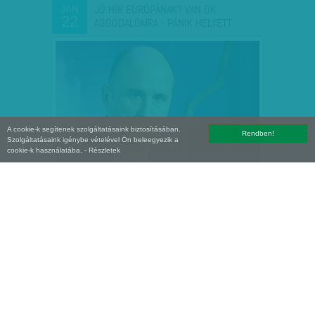
JÓ HÍR EURÓPÁNAK? VAN OK
JAN
22
AGGODALOMRA - PÁNIK HELYETT
A cookie-k segítenek szolgáltatásaink biztosításában.
Rendben!
Szolgáltatásaink igénybe vételével Ön beleegyezik a
cookie-k használatába.
- Részletek
FRANCIS FUKUYAMA: FORDULÓPONTOK
JAN
01
- PUTYIN, LE PEN, TRUMP…