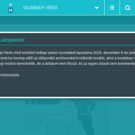
VASÁRNAPI HÍREK
 Látogatónk!
politológia-politikaelemzés
szűkítés:
i Hírek című közéleti hetilap utolsó nyomtatott lapszáma 2018. december 8-án jel
hirek.hu honlap ettől az időponttól archívumként működik tovább, ahol a korábban
égi módon kereshetők, de a tartalom nem frissül, és az egyes írások sem kommente
t köszönjük,
HATÁRON TÚLRÓL JÖHET AZ ÚJ
JAN
08
KÉTHARMAD