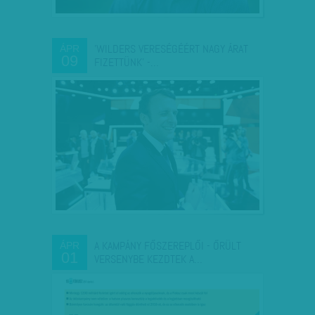
'WILDERS VERESÉGÉÉRT NAGY ÁRAT
ÁPR
09
FIZETTÜNK' -…
A KAMPÁNY FŐSZEREPLŐI - ŐRÜLT
ÁPR
01
VERSENYBE KEZDTEK A…