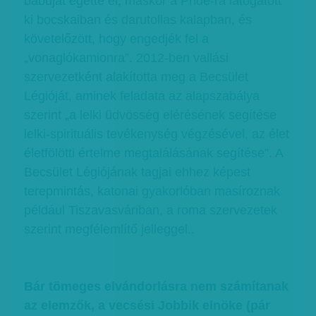
bábuját égette el, máskor a Pride-ra látogatott
ki bocskaiban és darutollas kalapban, és
követelőzött, hogy engedjék fel a
„vonaglókamionra”. 2012-ben vallási
szervezetként alakította meg a Becsület
Légióját, aminek feladata az alapszabálya
szerint „a lelki üdvösség elérésének segítése
lelki-spirituális tevékenység végzésével, az élet
életfölötti értelme megtalálásának segítése”. A
Becsület Légiójának tagjai ehhez képest
terepmintás, katonai gyakorlóban masíroznak
például Tiszavasváriban, a roma szervezetek
szerint megfélemlítő jelleggel..
Bár tömeges elvándorlásra nem számítanak
az elemzők, a vecsési Jobbik elnöke (pár