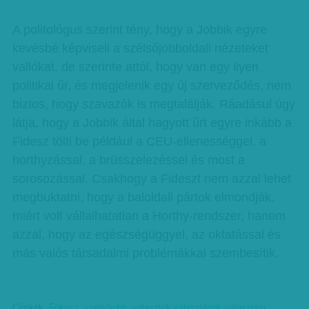
A politológus szerint tény, hogy a Jobbik egyre
kevésbé képviseli a szélsőjobboldali nézeteket
vallókat, de szerinte attól, hogy van egy ilyen
politikai űr, és megjelenik egy új szerveződés, nem
biztos, hogy szavazók is megtalálják. Ráadásul úgy
látja, hogy a Jobbik által hagyott űrt egyre inkább a
Fidesz tölti be például a CEU-ellenességgel, a
horthyzással, a brüsszelezéssel és most a
sorosozással. Csakhogy a Fideszt nem azzal lehet
megbuktatni, hogy a baloldali pártok elmondják,
miért volt vállalhatatlan a Horthy-rendszer, hanem
azzal, hogy az egészségüggyel, az oktatással és
más valós társadalmi problémákkal szembesítik.
Címkék:
Fókusz
,
szélsőjobb
,
választók-választások-választási