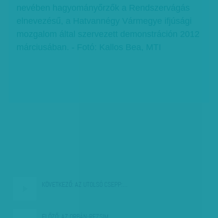
nevében hagyományőrzők a Rendszervágás
elnevezésű, a Hatvannégy Vármegye ifjúsági
mozgalom által szervezett demonstráción 2012
márciusában. - Fotó: Kallos Bea, MTI
KÖVETKEZŐ:
AZ UTOLSÓ CSEPP:…
ELŐZŐ:
AZ ORBÁN-REZSIM…