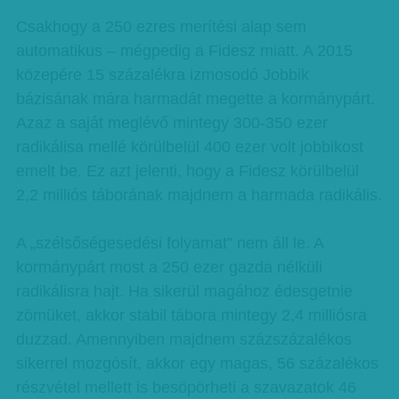
Csakhogy a 250 ezres merítési alap sem
automatikus – mégpedig a Fidesz miatt. A 2015
közepére 15 százalékra izmosodó Jobbik
bázisának mára harmadát megette a kormánypárt.
Azaz a saját meglévő mintegy 300-350 ezer
radikálisa mellé körülbelül 400 ezer volt jobbikost
emelt be. Ez azt jelenti, hogy a Fidesz körülbelül
2,2 milliós táborának majdnem a harmada radikális.
A „szélsőségesedési folyamat” nem áll le. A
kormánypárt most a 250 ezer gazda nélküli
radikálisra hajt. Ha sikerül magához édesgetnie
zömüket, akkor stabil tábora mintegy 2,4 milliósra
duzzad. Amennyiben majdnem százszázalékos
sikerrel mozgósít, akkor egy magas, 56 százalékos
részvétel mellett is besöpörheti a szavazatok 46