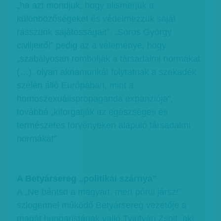
„ha azt mondjuk, hogy elismerjük a
különbözőségeket és védelmezzük saját
rasszunk sajátosságait”. „Soros György
civiljeiről” pedig az a véleménye, hogy
„szabályosan rombolják a társadalmi normákat
(…), olyan aknamunkát folytatnak a szakadék
szélén álló Európában, mint a
homoszexuálispropaganda expanziója”,
továbbá „kiforgatják az egészséges és
természetes törvényeken alapuló társadalmi
normákat”.
A Betyársereg „politikai szárnya”
A „Ne bántsd a magyart, mert pórul jársz!”
szlogennel működő Betyársereg vezetője a
magát hungaristának valló Tyirityán Zsolt, aki