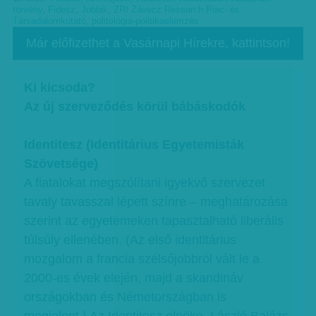
törvény
,
Fidesz
,
Jobbik
,
ZRI Závecz Research Piac- és
Társadalomkutató
,
politológia-politikaelemzés
Már előfizethet a Vasárnapi Hírekre, kattintson!
Ki kicsoda?
Az új szerveződés körül bábáskodók
Identitesz (Identitárius Egyetemisták
Szövetsége)
A fiatalokat megszólítani igyekvő szervezet
tavaly tavasszal lépett színre – meghatározása
szerint az egyetemeken tapasztalható liberális
túlsúly ellenében. (Az első identitárius
mozgalom a francia szélsőjobbról vált le a
2000-es évek elején, majd a skandináv
országokban és Németországban is