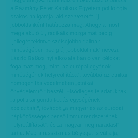
megjelent.) Az Identitesz elnöke, László Balázs
a Pázmány Péter Katolikus Egyetem politológia
szakos hallgatója, aki szervezetét új
jobboldaliként határozza meg. Ahogy a most
megalakuló új, radikális mozgalmat pedig
„jellegét tekintve szélsőjobboldalinak,
minőségében pedig új jobboldalinak” nevezi.
László Balázs nyilatkozataiban olyan célokat
fogalmaz meg, mint „az európai egyének
minőségének helyreállítása”, továbbá az etnikai
homogenitás védelmében „etnikai
önvédelemről” beszél. Elsődleges feladatuknak
„a politikai gondolkodás egységének
acélozását”, továbbá „a magyar és az európai
népközösségek benső immunrendszerének
helyreállítását”, és „a magyar megmaradást”
tartja. Még a rasszizmus bélyegét is vállalja,