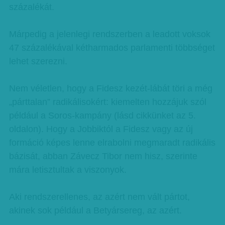
százalékát.
Márpedig a jelenlegi rendszerben a leadott voksok
47 százalékával kétharmados parlamenti többséget
lehet szerezni.
Nem véletlen, hogy a Fidesz kezét-lábát töri a még
„párttalan” radikálisokért: kiemelten hozzájuk szól
például a Soros-kampány (lásd cikkünket az 5.
oldalon). Hogy a Jobbiktól a Fidesz vagy az új
formáció képes lenne elrabolni megmaradt radikális
bázisát, abban Závecz Tibor nem hisz, szerinte
mára letisztultak a viszonyok.
Aki rendszerellenes, az azért nem vált pártot,
akinek sok például a Betyársereg, az azért.