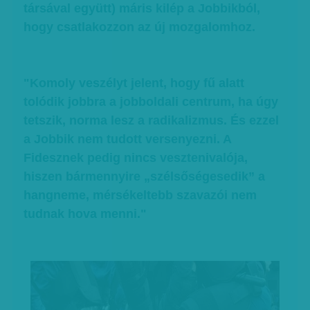
társával együtt) máris kilép a Jobbikból,
hogy csatlakozzon az új mozgalomhoz.
"Komoly veszélyt jelent, hogy fű alatt
tolódik jobbra a jobboldali centrum, ha úgy
tetszik, norma lesz a radikalizmus. És ezzel
a Jobbik nem tudott versenyezni. A
Fidesznek pedig nincs vesztenivalója,
hiszen bármennyire „szélsőségesedik” a
hangneme, mérsékeltebb szavazói nem
tudnak hova menni."