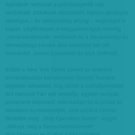
fejlődését nemcsak a szélsőségektől már
tartózkodó Jobbiknak köszönheti, hanem látványos
ideológiai – és valószínűleg anyagi – segítséget is
kapott. Legfőképpen a Magyarországon nemrég
„nemkívánatosnak” minősített és a Bevándorlási és
Menekültügyi Hivatal által kiutasított két brit
neonácitól, James Dowsontól és Nick Griffintől.
Előbbi a New York Times szerint az amerikai
elnökválasztási kampányban Donald Trumpot
segítette álhírekkel, míg utóbbi a szélsőjobboldali
Brit Nemzeti Párt volt vezetője, egykori európai
parlamenti képviselő. Márciusban fel is szólalt az
Identitesz konferenciáján, amit azzal a címmel
hirdettek meg: „Stop Operation Soros!”, vagyis
„Állítsuk meg a Soros-hadműveletet!”.
(Bár Dowsont és Griffint azóta kitiltották,