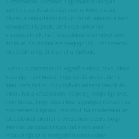
5 százalékos küszöböt. Ugyanakkor Hunyadi
szerint a párttá alakulást nem is lehet elvetni,
hiszen a választáson induló pártok jelentős állami
támogatást kapnak, amit csak akkor kell
visszafizetniük, ha 1 százalékos eredményt sem
érnek el, ha viszont ezt megugorják, „pénzszerző
akciónak” még jól is jöhet a lépésük.
„Ennek a szervezetnek egyelőre nincs neve, nincs
vezetője, nem biztos, hogy párttá alakul, de ha
igen, nem biztos, hogy nyilvántartásba veszik és
elindulhat a választáson, ha pedig mégis így lesz,
nem biztos, hogy képes lesz egységes maradni és
szervezetet kiépíteni, ráadásul, ha mindezeket az
akadályokat sikerrel is veszi, nem biztos, hogy
jelentős támogatottságra tud szert tenni” –
relativizálja az új mozgalmat Róna Dániel.