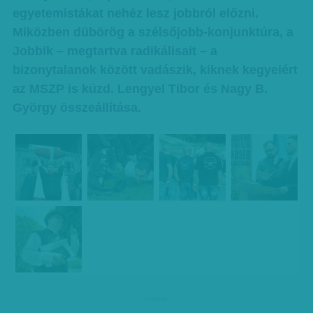
egyetemistákat nehéz lesz jobbról előzni.
Miközben dübörög a szélsőjobb-konjunktúra, a
Jobbik – megtartva radikálisait – a
bizonytalanok között vadászik, kiknek kegyeiért
az MSZP is küzd. Lengyel Tibor és Nagy B.
György összeállítása.
hirdetes