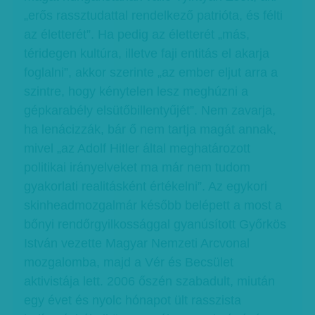
„erős rassztudattal rendelkező patrióta, és félti
az életterét”. Ha pedig az életterét „más,
téridegen kultúra, illetve faji entitás el akarja
foglalni”, akkor szerinte „az ember eljut arra a
szintre, hogy kénytelen lesz meghúzni a
gépkarabély elsütőbillentyűjét”. Nem zavarja,
ha lenácizzák, bár ő nem tartja magát annak,
mivel „az Adolf Hitler által meghatározott
politikai irányelveket ma már nem tudom
gyakorlati realitásként értékelni”. Az egykori
skinheadmozgalmár később belépett a most a
bőnyi rendőrgyilkossággal gyanúsított Győrkös
István vezette Magyar Nemzeti Arcvonal
mozgalomba, majd a Vér és Becsület
aktivistája lett. 2006 őszén szabadult, miután
egy évet és nyolc hónapot ült rasszista