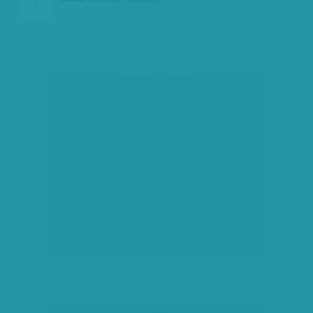
társadalmi célú hirdetés
hirdetés