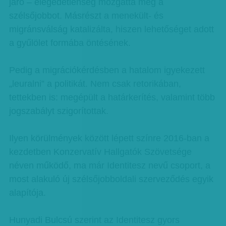
járó – elégedetlenség mozgatta meg a
szélsőjobbot. Másrészt a menekült- és
migránsválság katalizálta, hiszen lehetőséget adott
a gyűlölet formába öntésének.
Pedig a migrációkérdésben a hatalom igyekezett
„leuralni” a politikát. Nem csak retorikában,
tettekben is: megépült a határkerítés, valamint több
jogszabályt szigorítottak.
Ilyen körülmények között lépett színre 2016-ban a
kezdetben Konzervatív Hallgatók Szövetsége
néven működő, ma már Identitesz nevű csoport, a
most alakuló új szélsőjobboldali szerveződés egyik
alapítója.
Hunyadi Bulcsú szerint az Identitesz gyors