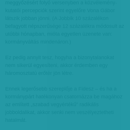
meggyőzésért folyó versenyben a közvélemény-
kutatói percepciók szerint egyelőre Vona Gábor
látszik jobban jönni. (A Jobbik 10 százalékon
befagyott népszerűsége 12 százalékra módosult az
utóbbi hónapban, mióta egyetlen üzenete van:
kormányváltás mindenáron.)
Ez pedig annyit tesz, hogyha a bizonytalanokat
nem sikerül egyesíteni, akkor érdemben egy
háromosztatú erőtér jön létre.
Ennek legerősebb szereplője a Fidesz – és ha a
kormánypárt hatékonyan csatornázza be magához
az említett „szabad vegyértékű” radikális
jobboldalikat, akkor senki nem veszélyeztetheti
hatalmát.