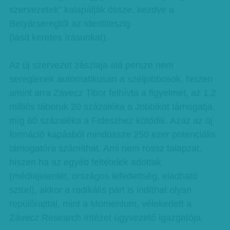
szervezetek” kalapálják össze, kezdve a
Betyárseregtől az Identiteszig
(lásd keretes írásunkat).
Az új szervezet zászlaja alá persze nem
sereglenek automatikusan a széljobbosok, hiszen
amint arra Závecz Tibor felhívta a figyelmet, az 1,2
milliós táboruk 20 százaléka a Jobbikot támogatja,
míg 60 százaléka a Fideszhez kötődik. Azaz az új
formáció kapásból mindössze 250 ezer potenciális
támogatóra számíthat. Ami nem rossz talapzat,
hiszen ha az egyéb feltételek adottak
(médiajelenlét, országos lefedettség, eladható
sztori), akkor a radikális párt is indíthat olyan
repülőrajttal, mint a Momentum, vélekedett a
Závecz Research Intézet ügyvezető igazgatója.