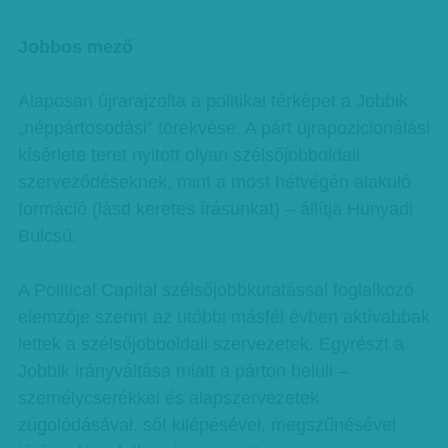
Jobbos mező
Alaposan újrarajzolta a politikai térképet a Jobbik
„néppártosodási” törekvése. A párt újrapozicionálási
kísérlete teret nyitott olyan szélsőjobboldali
szerveződéseknek, mint a most hétvégén alakuló
formáció (lásd keretes írásunkat) – állítja Hunyadi
Bulcsú.
A Political Capital szélsőjobbkutatással foglalkozó
elemzője szerint az utóbbi másfél évben aktívabbak
lettek a szélsőjobboldali szervezetek. Egyrészt a
Jobbik irányváltása miatt a párton belüli –
személycserékkel és alapszervezetek
zúgolódásával, sőt kilépésével, megszűnésével