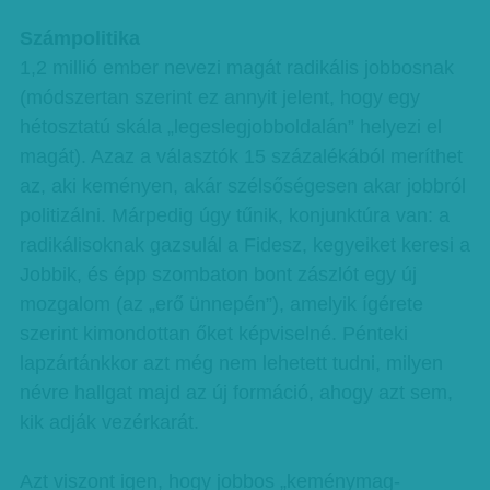
Számpolitika
1,2 millió ember nevezi magát radikális jobbosnak
(módszertan szerint ez annyit jelent, hogy egy
hétosztatú skála „legeslegjobboldalán” helyezi el
magát). Azaz a választók 15 százalékából meríthet
az, aki keményen, akár szélsőségesen akar jobbról
politizálni. Márpedig úgy tűnik, konjunktúra van: a
radikálisoknak gazsulál a Fidesz, kegyeiket keresi a
Jobbik, és épp szombaton bont zászlót egy új
mozgalom (az „erő ünnepén”), amelyik ígérete
szerint kimondottan őket képviselné. Pénteki
lapzártánkkor azt még nem lehetett tudni, milyen
névre hallgat majd az új formáció, ahogy azt sem,
kik adják vezérkarát.
Azt viszont igen, hogy jobbos „keménymag-