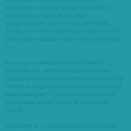
szervezetük, a Knights Templar International
valószínűleg továbbra is aktív lesz
Magyarországon, mert a magyar „rendfőnök”
Téglásy Imre, az Alfa Szövetség elnöke, és a KTI
Teréz körúti irodájában kapott helyet az Identitesz
is.)
A márciusi konferencia amúgy két okból is
különleges volt: Griffin előadásában hosszan
szapulta a fővárosi Auróra közösségi házat, mert az
szerinte „a drogok, a cigánybűnözés és a baloldali
fiatalok fellegvára” – júniusban aztán a fideszes
polgármester vezette kerület be is záratta az
Aurórát.
Visszatérve az új szélsőjobboldali szervezethez,