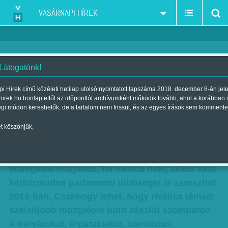
VASÁRNAPI HÍREK
 Látogatónk!
Fókuszban - Széljobb keringő
i Hírek című közéleti hetilap utolsó nyomtatott lapszáma 2018. december 8-án jel
hirek.hu honlap ettől az időponttól archívumként működik tovább, ahol a korábban
Szerzők:
Lengyel Tibor
,
Nagy B. György
| Megjelent a 2017. július 08.-i
égi módon kereshetők, de a tartalom nem frissül, és az egyes írások sem kommente
lapszámban
t köszönjük,
A Jobbik középre, a Fidesz jobbszélre tart. A
kormánypárt a radikális jobboldaliakat
édesgetné magához, ha sikerül neki, akkor akár
kétharmados parlamenti többséget is szerezhet
2018-ban. Csakhogy lehet, hogy riválisa támad:
szélsőjobb mozgalom bont zászlót szombaton.
A betyárokat, érpatakiakat, identárius