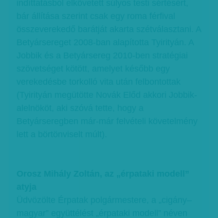
indíttatásból elkövetett súlyos testi sértésért,
bár állítása szerint csak egy roma férfival
összeverekedő barátját akarta szétválasztani. A
Betyársereget 2008-ban alapította Tyirityán. A
Jobbik és a Betyársereg 2010-ben stratégiai
szövetséget kötött, amelyet később egy
verekedésbe torkolló vita után felbontottak
(Tyirityán megütötte Novák Előd akkori Jobbik-
alelnököt, aki szóvá tette, hogy a
Betyárseregben már-már felvételi követelmény
lett a börtönviselt múlt).
Orosz Mihály Zoltán, az „érpataki modell”
atyja
Üdvözölte Érpatak polgármestere, a „cigány–
magyar” együttélést „érpataki modell” néven