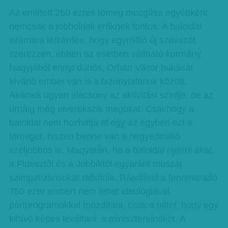
Az említett 250 ezres tömeg mozgása egyébként
nemcsak a jobboldali erőknek fontos. A baloldal
számára létkérdés, hogy egymillió új szavazót
szerezzen, ebben az esetben váltható kormány.
Nagyjából ennyi dühös, Orbán Viktor bukását
kívánó ember van is a bizonytalanok között.
Akiknek ugyan alacsony az aktivitási szintje, de az
urnáig még elverekszik magukat. Csakhogy a
baloldal nem hozhatja el egy az egyben ezt a
tömeget, hiszen benne van a negyedmillió
széljobbos is. Magyarán, ha a baloldal nyerni akar,
a Fidesztől és a Jobbiktól egyaránt muszáj
szimpatizánsokat rabolnia. Ráadásul a fennmaradó
750 ezer embert nem lehet ideológiával,
pártprogramokkal mozdítani, csak a hittel, hogy egy
kihívó képes leváltani a miniszterelnököt. A