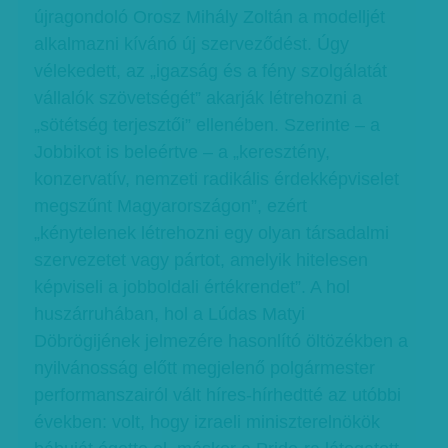
újragondoló Orosz Mihály Zoltán a modelljét
alkalmazni kívánó új szerveződést. Úgy
vélekedett, az „igazság és a fény szolgálatát
vállalók szövetségét” akarják létrehozni a
„sötétség terjesztői” ellenében. Szerinte – a
Jobbikot is beleértve – a „keresztény,
konzervatív, nemzeti radikális érdekképviselet
megszűnt Magyarországon”, ezért
„kénytelenek létrehozni egy olyan társadalmi
szervezetet vagy pártot, amelyik hitelesen
képviseli a jobboldali értékrendet”. A hol
huszárruhában, hol a Lúdas Matyi
Döbrögijének jelmezére hasonlító öltözékben a
nyilvánosság előtt megjelenő polgármester
performanszairól vált híres-hírhedtté az utóbbi
években: volt, hogy izraeli miniszterelnökök