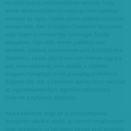
Hunyadi Bulcsú jelzésértékűnek nevezte, hogy
annak létrehozásában hivatalosan nem vállalnak
szerepet az olyan, régóta ismert radikális jobboldali
szervezetek, mint a Magyar Önvédelmi Mozgalom
vagy éppen a Hatvannégy Vármegye Ifjúsági
Mozgalom. Úgy vélte, ennek praktikus okai
lehetnek: mindkét szervezetnek erős a kötődése a
Jobbikhoz, és bár alighanem nem értenek egyet a
párt irányváltásával, nem akarják a Jobbikot
magukra haragítani, mivel anyagilag továbbra is
függnek tőle. Bár a háttérben aktívan részt vesznek
az együttműködésben, egyelőre valószínűleg
kivárnak a nyilvános kiállással.
Arra a kérdésre, hogy az új szélsőjobboldali
mozgalom válhat-e párttá, az elemző emlékeztetett,
hogy kezdetben az Identitesz elnöke erről tényként