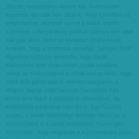
beszélt, mostanában viszont már óvatosabban
fogalmaz, és csak nem zárja ki, hogy a jövőben ez
megtörténhet. Hunyadi szerint a másik alapító
szervezet, a Betyársereg politikai szárnya sem akar
már párt lenni, holott ez korábban szóba került.
Amellett, hogy a szervezet vezetője, Tyirityán Zsolt
régebben többször elmondta, hogy baráti
kapcsolatot ápol Vona Gábor Jobbik-elnökkel,
ennek az óvatosságnak a másik oka az lehet, hogy
2014 előtt párttá alakult neonáci mozgalom, a
Magyar Hajnal, majd Nemzeti Forradalmi Párt
néven el is indult a parlamenti választáson, de
értékelhető eredményt nem ért el. Egy hasonló
kudarc, a bukás lehetősége tarthatja vissza az új
szerveződést is a párttá alakulástól, hiszen igen
bizonytalan, hogy megütnék-e a parlamentbe jutási,