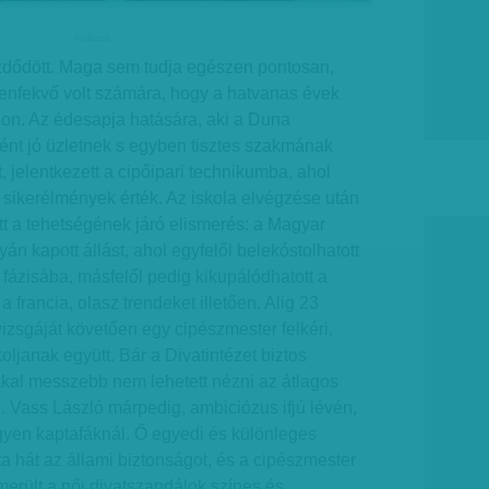
hirdetes
zdődött. Maga sem tudja egészen pontosan,
zenfekvő volt számára, hogy a hatvanas évek
jon. Az édesapja hatására, aki a Duna
ként jó üzletnek s egyben tisztes szakmának
st, jelentkezett a cipőipari technikumba, ahol
sikerélmények érték. Az iskola elvégzése után
t a tehetségének járó elismerés: a Magyar
yán kapott állást, ahol egyfelől belekóstolhatott
fázisába, másfelől pedig kikupálódhatott a
 francia, olasz trendeket illetően. Alig 23
izsgáját követően egy cipészmester felkéri,
oljanak együtt. Bár a Divatintézet biztos
kkal messzebb nem lehetett nézni az átlagos
él. Vass László márpedig, ambiciózus ifjú lévén,
egyen kaptafáknál. Ő egyedi és különleges
ta hát az állami biztonságot, és a cipészmester
erült a női divatszandálok színes és