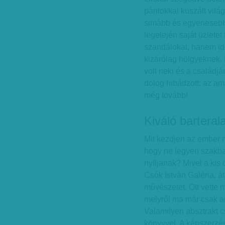
pántokkal kuszált vilá
simább és egyenesebb 
legelején saját üzletet
szandálokat, hanem idé
kizárólag hölgyeknek.
volt neki és a családjá
dolog hibádzott: az a
még tovább!
Kiváló barteral
Mit kezdjen az ember 
hogy ne legyen szakbar
nyíljanak? Mivel a kis 
Csók István Galéria, át
művészetet. Ott vette 
melyről ma már csak ann
Valamilyen absztrakt cs
könyvvel. A képszerzés