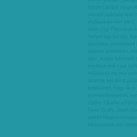
három cipőből megvolt,
sikerült jutányos áron
elsősorban nem pénz,
lehet. Egy Párizsban 
melyet egy barátja, Nem
jártunkkor jelentkezett
akarom elmondani, mit 
látni, amikor kibontod
években már csak külföl
művészek ma már azért
akarnak kerülni a gyű
érdekében, hogy ők is 
szerepelhessenek, nem
cipőre. Obama a Fehér
Sean Scully, Josef Alb
akiktől Magyarországo
Múzeumnak van eredet