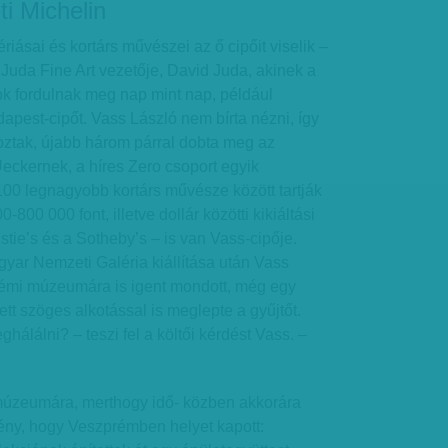
i Michelin
iásai és kortárs művészei az ő cipőit viselik –
 Juda Fine Art vezetője, David Juda, akinek a
ok fordulnak meg nap mint nap, például
apest-cipőt. Vass László nem bírta nézni, így
oztak, újabb három párral dobta meg az
eckernek, a híres Zero csoport egyik
 100 legnagyobb kortárs művésze között tartják
800 000 font, illetve dollár közötti kikiáltási
stie’s és a Sotheby’s – is van Vass-cipője.
yar Nemzeti Galéria kiállítása után Vass
prémi múzeumára is igent mondott, még egy
tett szöges alkotással is meglepte a gyűjtőt.
hálálni? – teszi fel a költői kérdést Vass. –
múzeumára, merthogy idő- közben akkorára
ény, hogy Veszprémben helyet kapott: