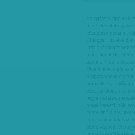
Az egész a cipővel ke
miért, de valahogy ké
közepén cipésznek áll
Cipőgyár tisztviselője
látta a lábbeli tervezé
már a kezdet kezdetén 
azonnal meg is érkezet
Divatintézet cipőosztál
a cipőtervezés minden 
nemzetközi, legfőképp a
éves, amikor a mesterv
legyen a társa, maszek
megélhetést kínált, so
életet kínáló havi fixn
tovább akart látni az 
életre vágyott. Otthagy
társául szegődve belem