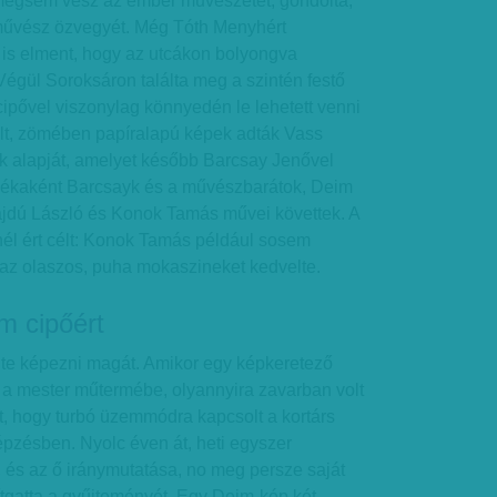
 mégsem vesz az ember művészetet, gondolta,
művész özvegyét. Még Tóth Menyhért
 is elment, hogy az utcákon bolyongva
égül Soroksáron találta meg a szintén festő
 cipővel viszonylag könnyedén le lehetett venni
rolt, zömében papíralapú képek adták Vass
 alapját, amelyet később Barcsay Jenővel
dékaként Barcsayk és a művészbarátok, Deim
ajdú László és Konok Tamás művei követtek. A
él ért célt: Konok Tamás például sosem
 az olaszos, puha mokaszineket kedvelte.
m cipőért
te képezni magát. Amikor egy képkeretező
el a mester műtermébe, olyannyira zavarban volt
t, hogy turbó üzemmódra kapcsolt a kortárs
pzésben. Nyolc éven át, heti egyszer
 és az ő iránymutatása, no meg persze saját
ítgatta a gyűjteményét. Egy Deim-kép két-