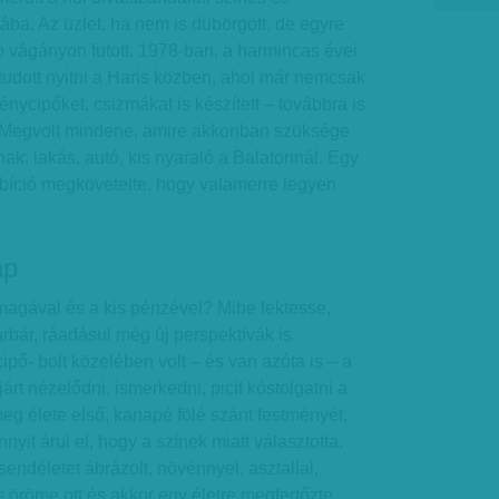
gába. Az üzlet, ha nem is dübörgött, de egyre
vágányon futott. 1978-ban, a harmincas évei
 tudott nyitni a Haris közben, ahol már nemcsak
nycipőket, csizmákat is készített – továbbra is
 Megvolt mindene, amire akkoriban szüksége
nak: lakás, autó, kis nyaraló a Balatonnál. Egy
mbíció megkövetelte, hogy valamerre legyen
ap
magával és a kis pénzével? Mibe fektesse,
bár, ráadásul még új perspektívák is
cipő- bolt közelében volt – és van azóta is – a
járt nézelődni, ismerkedni, picit kóstolgatni a
meg élete első, kanapé fölé szánt festményét,
yit árul el, hogy a színek miatt választotta.
endéletet ábrázolt, növénnyel, asztallal,
 öröme ott és akkor egy életre megfertőzte