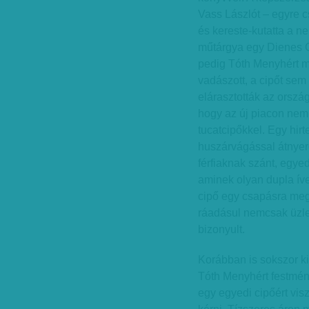
Vass Lászlót – egyre cs
és kereste-kutatta a ne
műtárgya egy Dienes Gá
pedig Tóth Menyhért m
vadászott, a cipőt sem
elárasztották az orszá
hogy az új piacon nem 
tucatcipőkkel. Egy hirt
huszárvágással átnyerg
férfiaknak szánt, egye
aminek olyan dupla íve
cipő egy csapásra meg
ráadásul nemcsak üzleti
bizonyult.
Korábban is sokszor ki
Tóth Menyhért festménye
egy egyedi cipőért visz