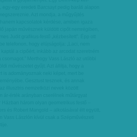
 egy-egy eredeti Barcsayt pedig baráti alapon
 megszereznie. Azt mondja, a műgyűjtés
 hanem kapcsolatok kérdése, amiben igaza
élő japán művésznek küldött cipőt nemrégiben,
es Judit grafikus-festő „kézbesített”. Épp ott
 be telefonon, hogy elújságolja: „Laci, nem
kaptál a cipőért, inkább az arcodat szeretném
 a csomagot.” Merthogy Vass László az utóbbi
di művészetet gyűjt. Azt állítja, hogy a
 is adományoznak neki képet, mert be
jteményébe. Gesztust tesznek, és annak
az illusztris nemzetközi nevek között
 ár-érték arányban cserélnek műtárgyat
 Házban három olyan geometrikus festő –
ers és Robert Mangold – alkotásával élt együtt,
n Vass Lászlón kívül csak a Szépművészeti
ije.