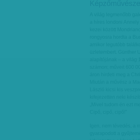
Képzőművészet
A világ legmenőbb galér
a híres londoni Annely
kezei között Mondrian
rongyosra hordta a Bud
amikor legutóbb találk
üzletembert. Günther U
alapítójának – a világ
számon; műveit 600 000-
áron hirdeti meg a Chri
Miután a művész a Mag
László kicsi kis vesz
kifejezetten neki készí
„Mivel tudom én ezt meg
Cipő, cipő, cipő!”
Igen, nem tévedés, a 
gyarapodott a gyűjtem