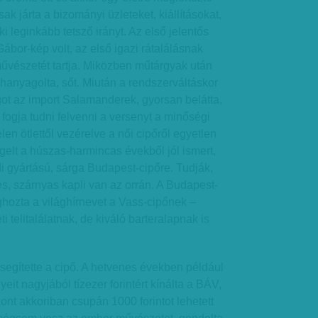
ak járta a bizományi üzleteket, kiállításokat,
ki leginkább tetsző irányt. Az első jelentős
bor-kép volt, az első igazi rátalálásnak
űvészetét tartja. Miközben műtárgyak után
 hanyagolta, sőt. Miután a rendszerváltáskor
got az import Salamanderek, gyorsan belátta,
fogja tudni felvenni a versenyt a minőségi
elen ötlettől vezérelve a női cipőről egyetlen
elt a húszas-harmincas évekből jól ismert,
di gyártású, sárga Budapest-cipőre. Tudják,
s, szárnyas kapli van az orrán. A Budapest-
hozta a világhírnevet a Vass-cipőnek –
 telitalálatnak, de kiváló barteralapnak is
segítette a cipő. A hetvenes években például
it nagyjából tízezer forintért kínálta a BÁV,
ont akkoriban csupán 1000 forintot lehetett