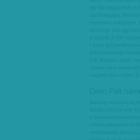
kérni. Tízszeres áron
így hát megkereste a 
szülőfalujába, Miskére
nyomokra bukkanjon. V
asszonyt, akit egy-két
a lábáról. A tőle vásá
László gyűjteményének
kötött barátsága hoza
Pál, Balogh László, H
cipővel nem mindenkin
vágyott Vass-cipőre, ő
Deim Pált háro
Barcsay hatására kezd
barátja először vitte f
a tudáskülönbség miat
művészettörténeti önké
meglátogatta Barcsayt,
kútfője alapján gyarap