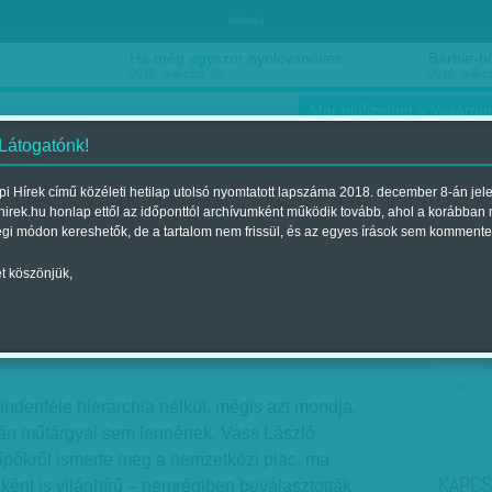
hirdetés
Ha még egyszer nyolcvanéves…
Barbie-h
2018. március 16.
2018. márci
Már előfizethet a Vasárnap
 Látogatónk!
i Hírek című közéleti hetilap utolsó nyomtatott lapszáma 2018. december 8-án jel
hirek.hu honlap ettől az időponttól archívumként működik tovább, ahol a korábban
ókusz
Szerintem
Ízlés
Sport
égi módon kereshetők, de a tartalom nem frissül, és az egyes írások sem kommente
t köszönjük,
eszi le a lábáról
egjelent a 2018. június 01.-i lapszámban
ndenféle hierarchia nélkül, mégis azt mondja,
alán műtárgyai sem lennének. Vass László
ipőkről ismerte meg a nemzetközi piac, ma
KAPCS
ént is világhírű – nemrégiben beválasztották