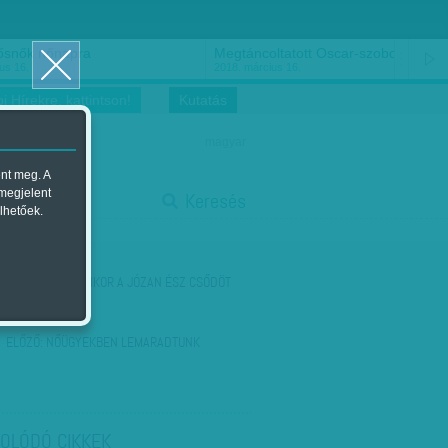
ősnők nőnapra
Megtáncoltatott Oscar-szobor
us 16.
2018. március 16.
i Hírekre, kattintson!
Kutatás
magyar
ent meg. A
start
 megjelent
Keresés
lhetőek.
stop
KÖVETKEZŐ:
AMIKOR A JÓZAN ÉSZ CSŐDÖT
MOND
ELŐZŐ:
NŐÜGYEKBEN LEMARADTUNK
OLÓDÓ CIKKEK