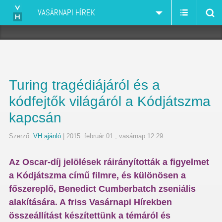
VASÁRNAPI HÍREK
Turing tragédiájáról és a
kódfejtők világáról a Kódjátszma
kapcsán
Szerző:
VH ajánló
| 2015. február 01., vasárnap 12:29
Az Oscar-díj jelölések ráirányították a figyelmet
a Kódjátszma című filmre, és különösen a
főszereplő, Benedict Cumberbatch zseniális
alakítására. A friss Vasárnapi Hírekben
összeállítást készítettünk a témáról és