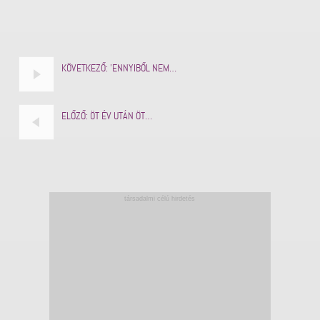
KÖVETKEZŐ:
'ENNYIBŐL NEM…
ELŐZŐ:
ÖT ÉV UTÁN ÖT…
társadalmi célú hirdetés