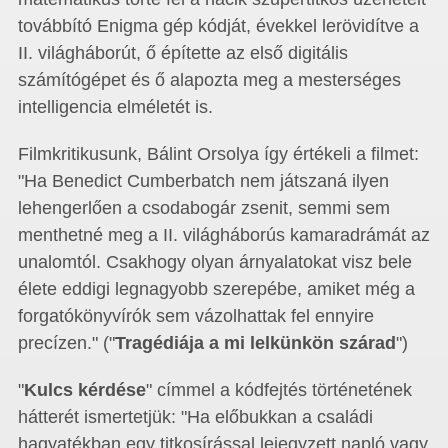
továbbító Enigma gép kódját, évekkel lerövidítve a
II. világháborút, ő építette az első digitális
számítógépet és ő alapozta meg a mesterséges
intelligencia elméletét is.
Filmkritikusunk, Bálint Orsolya így értékeli a filmet:
"Ha Benedict Cumberbatch nem játszaná ilyen
lehengerlően a csodabogár zsenit, semmi sem
menthetné meg a II. világháborús kamaradrámát az
unalomtól. Csakhogy olyan árnyalatokat visz bele
élete eddigi legnagyobb szerepébe, amiket még a
forgatókönyvírók sem vázolhattak fel ennyire
precízen." ("
Tragédiája a mi lelkünkön szárad
")
"
Kulcs kérdése
" címmel a kódfejtés történetének
hátterét ismertetjük: "Ha előbukkan a családi
hagyatékban egy titkosírással lejegyzett napló vagy