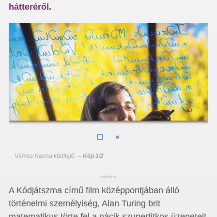
hátteréről.
Vámos Hanna kódfejtő
-
– Kép 1/2
hirdetes
A Kódjátszma című film középpontjában álló
történelmi személyiség, Alan Turing brit
matematikus törte fel a nácik szupertitkos üzeneteit