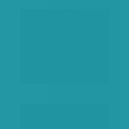
társadalmi célú hirdetés
hirdetés