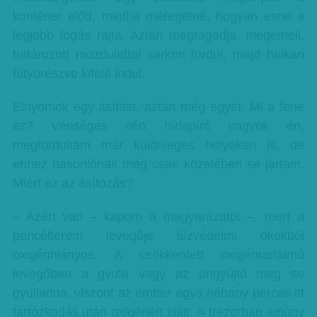
konténer előtt, mintha méregetné, hogyan esne a
legjobb fogás rajta. Aztán megragadja, megemeli,
határozott mozdulattal sarkon fordul, majd halkan
fütyörészve kifelé indul.
Elnyomok egy ásítást, aztán még egyet. Mi a fene
ez? Vénséges vén hírlapíró vagyok én,
megfordultam már különleges helyeken is, de
ehhez hasonlónak még csak közelében se jártam.
Miért ez az ásítozás?
– Azért van – kapom a magyarázatot –, mert a
páncélterem levegője tűzvédelmi okokból
oxigénhiányos. A csökkentett oxigéntartalmú
levegőben a gyufa vagy az öngyújtó meg se
gyulladna, viszont az ember agya néhány perces itt
tartózkodás után oxigénért kiált. A trezorban amúgy