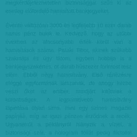
megkérdőjelezhetetlen biztonsággal szűri ki az
esetleg előforduló hamisított bankjegyeket.
Évente változóan 3000 és legfeljebb 10 ezer darab
hamis pénz bukik le. Kedvező, hogy az utóbbi
években az alacsonyabb érték körül van a
hamisítások száma. Pataki Tibor, akinek szűkebb
szakmája és úgy látom, egyben hobbija is a
bankjegyszakértés, öt darab húszezer forintost tesz
elém. Ebből négy hamisítvány. Első ránézésre
eléggé egyformának látszanak, de ahogy kézbe
veszi őket az ember, mindjárt kitűnnek a
különbségek. A legprimitívebb hamisítvány
tapintása olyan sima, mint egy színes magazin
papírjáé, míg az igazi pénzen érződnek a recék.
Ugyanerről a példányról hiányzik a vízjel, a
biztonsági szál, a hologram fóliát pedig filctollal