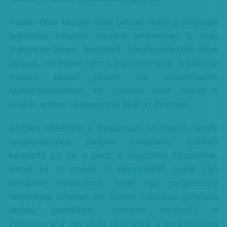
Pataki Tibor közben arról beszél, hogy a soroksári
logisztikai központ minden tekintetben a világ
legkorszerűbben felszerelt pénzfeldolgozói közé
tartozik. Ha éppen nem a legmodernebb. A glóbusz
minden tájáról jönnek ide szakemberek
tapasztalatcserére, és gyakran tátva marad a
szájuk, amikor végigvezetik őket az üzemen.
Közben odaérünk a forgalmazó részlegbe, amely
tulajdonképpen zsilipek rendszere. Ezeken
keresztül jut be a pénz a logisztikai központba,
illetve jut ki onnan. A pénzszállító autók zárt
udvarban várakoznak, majd egy garázsszerű
helyiségbe tolatnak be. Ennek hátoldala golyóálló
ablakú páncélajtó, amelyen keresztül a
zsilipkamrába be- vagy kirakodják a bankjegyeket