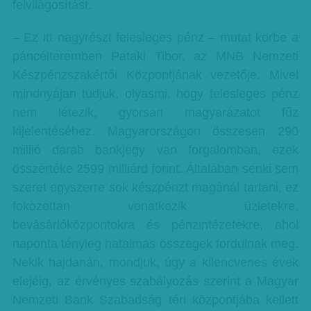
felvilágosítást.
– Ez itt nagyrészt felesleges pénz – mutat körbe a
páncélteremben Pataki Tibor, az MNB Nemzeti
Készpénzszakértői Központjának vezetője. Mivel
mindnyájan tudjuk, olyasmi, hogy felesleges pénz
nem létezik, gyorsan magyarázatot fűz
kijelentéséhez. Magyarországon összesen 290
millió darab bankjegy van forgalomban, ezek
összértéke 2599 milliárd forint. Általában senki sem
szeret egyszerre sok készpénzt magánál tartani, ez
fokozottan vonatkozik üzletekre,
bevásárlóközpontokra és pénzintézetekre, ahol
naponta tényleg hatalmas összegek fordulnak meg.
Nekik hajdanán, mondjuk, úgy a kilencvenes évek
elejéig, az érvényes szabályozás szerint a Magyar
Nemzeti Bank Szabadság téri központjába kellett