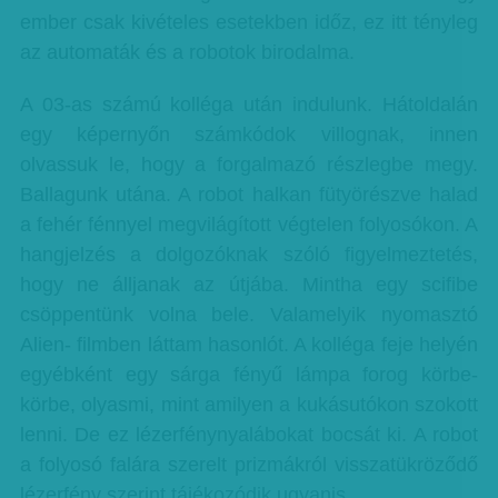
ember csak kivételes esetekben időz, ez itt tényleg
az automaták és a robotok birodalma.
A 03-as számú kolléga után indulunk. Hátoldalán
egy képernyőn számkódok villognak, innen
olvassuk le, hogy a forgalmazó részlegbe megy.
Ballagunk utána. A robot halkan fütyörészve halad
a fehér fénnyel megvilágított végtelen folyosókon. A
hangjelzés a dolgozóknak szóló figyelmeztetés,
hogy ne álljanak az útjába. Mintha egy scifibe
csöppentünk volna bele. Valamelyik nyomasztó
Alien- filmben láttam hasonlót. A kolléga feje helyén
egyébként egy sárga fényű lámpa forog körbe-
körbe, olyasmi, mint amilyen a kukásutókon szokott
lenni. De ez lézerfénynyalábokat bocsát ki. A robot
a folyosó falára szerelt prizmákról visszatükröződő
lézerfény szerint tájékozódik ugyanis.