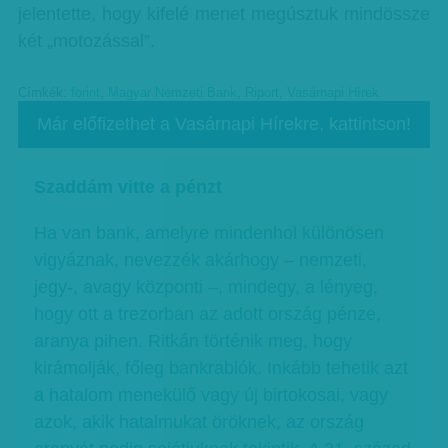
jelentette, hogy kifelé menet megúsztuk mindössze
két „motozással”.
Címkék:
forint
,
Magyar Nemzeti Bank
,
Riport
,
Vasárnapi Hírek
Már előfizethet a Vasárnapi Hírekre, kattintson!
Szaddám vitte a pénzt
Ha van bank, amelyre mindenhol különösen
vigyáznak, nevezzék akárhogy – nemzeti,
jegy-, avagy központi –, mindegy, a lényeg,
hogy ott a trezorban az adott ország pénze,
aranya pihen. Ritkán történik meg, hogy
kirámolják, főleg bankrablók. Inkább tehetik azt
a hatalom menekülő vagy új birtokosai, vagy
azok, akik hatalmukat öröknek, az ország