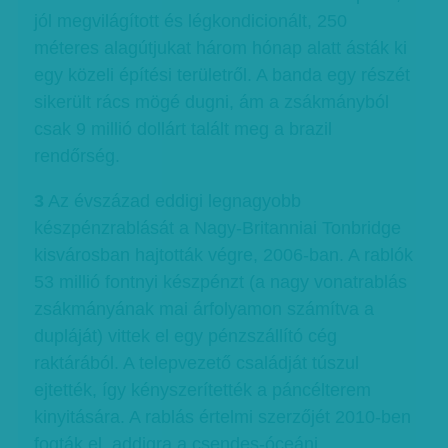
jól megvilágított és légkondicionált, 250
méteres alagútjukat három hónap alatt ásták ki
egy közeli építési területről. A banda egy részét
sikerült rács mögé dugni, ám a zsákmányból
csak 9 millió dollárt talált meg a brazil
rendőrség.
3
Az évszázad eddigi legnagyobb
készpénzrablását a Nagy-Britanniai Tonbridge
kisvárosban hajtották végre, 2006-ban. A rablók
53 millió fontnyi készpénzt (a nagy vonatrablás
zsákmányának mai árfolyamon számítva a
dupláját) vittek el egy pénzszállító cég
raktárából. A telepvezető családját túszul
ejtették, így kényszerítették a páncélterem
kinyitására. A rablás értelmi szerzőjét 2010-ben
fogták el, addigra a csendes-óceáni