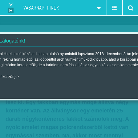
VASÁRNAPI HÍREK
 Látogatónk!
Álmosító pénzfelesleg
i Hírek című közéleti hetilap utolsó nyomtatott lapszáma 2018. december 8-án jel
hirek.hu honlap ettől az időponttól archívumként működik tovább, ahol a korábban
Szerző:
Karcagi László
| Megjelent a 2012. augusztus 19.-i
égi módon kereshetők, de a tartalom nem frissül, és az egyes írások sem kommente
lapszámban
t köszönjük,
Egy konténerbe kétszáz köteg bankjegy fér
bele. Ez húszezresekből négymilliárd forintot
tesz ki. Egy fakkban egymás mögé állítva négy
konténer van. Az állványsor egy emeletén 25
darab négykonténeres fakkot számolok meg. A
nyolc emelet magas polcrendszerből kettő van
egymással szemben. Na, akkor most mennyi