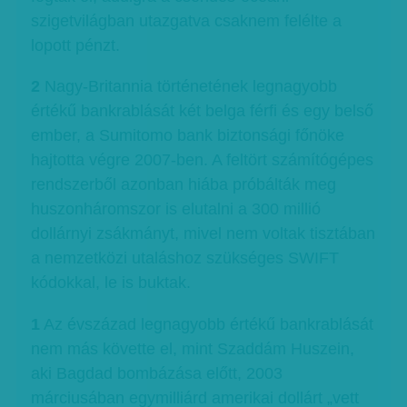
szigetvilágban utazgatva csaknem felélte a
lopott pénzt.
2
Nagy-Britannia történetének legnagyobb
értékű bankrablását két belga férfi és egy belső
ember, a Sumitomo bank biztonsági főnöke
hajtotta végre 2007-ben. A feltört számítógépes
rendszerből azonban hiába próbálták meg
huszonháromszor is elutalni a 300 millió
dollárnyi zsákmányt, mivel nem voltak tisztában
a nemzetközi utaláshoz szükséges SWIFT
kódokkal, le is buktak.
1
Az évszázad legnagyobb értékű bankrablását
nem más követte el, mint Szaddám Huszein,
aki Bagdad bombázása előtt, 2003
márciusában egymilliárd amerikai dollárt „vett