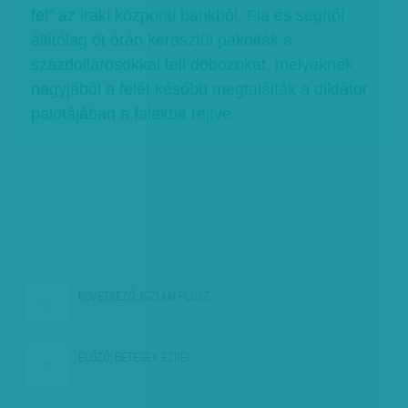
fel” az iraki központi bankból. Fia és segítői
állítólag öt órán keresztül pakolták a
százdollárosokkal teli dobozokat, melyeknek
nagyjából a felét később megtalálták a diktátor
palotájában a falakba rejtve.
KÖVETKEZŐ:
ISZLÁM PLUSZ…
ELŐZŐ:
BETEGEK EZREI…