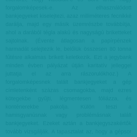
forgalomképesek-e. Az elhasználódott
bankjegyeket kiselejtezi, azaz milliméteres fecnikké
darálja, majd egy másik üzemrészbe továbbítja,
ahol a darából tégla alakú és nagyságú briketteket
sajtolnak. (Évente átlagosan a papírpénzek
harmadát selejtezik le, belőlük összesen 80 tonna
fűtésre alkalmas brikett keletkezik. Ezt a jegybank
minden évben pályázat útján karitatív jelleggel
juttatja el az arra rászorulókhoz.) A
forgalomképesnek talált bankjegyeket a gép
címletenként százas csomagokba, majd ezres
kötegekbe gyűjti, légmentesen fóliázza, és
konténerekbe pakolja. Külön teszi a
hamisgyanúsnak vagy problémásnak talált
bankjegyeket. Ezeket aztán a bankjegyszakértők
tovább vizsgálják. A tapasztalat az, hogy a gépsor