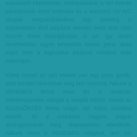
alaposabb képzéseket, tanfolyamokat is tart évente
pénztárosok ezrei számára és a korszerű UV-A/C
lámpák megvásárlásához egy jelenleg is
folyamatban lévő pályázat keretén belül akár több
tízezer forint hozzájárulást is ad. Így aztán
remélhetően egyre kevesebb hamis pénz akad
majd fenn a logisztikai központ mindent tudó
masináján.
Kifelé menet az ajtó mellett van egy piros gomb,
amit minden távozónak meg kell nyomnia. Nálunk a
RENDBEN felirat villan fel. A rendszer
véletlenszerűen válogat a kilépők között. Akinél az
ELLENŐRZÉS felirat világít, azt külön szobába
kísérik, és a szokásos nagyon alapos
átvizsgálásánál még alaposabban ellenőrzik.
Nálunk most a RENDBEN világított, ami azt