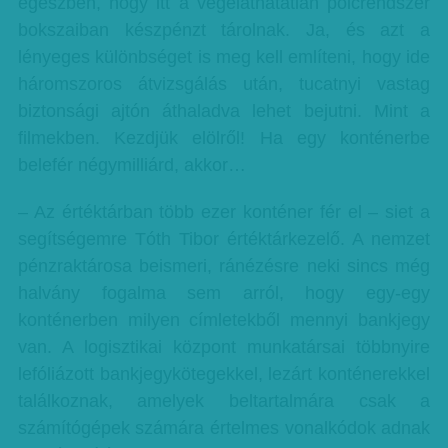
egészben, hogy itt a végeláthatatlan polcrendszer
bokszaiban készpénzt tárolnak. Ja, és azt a
lényeges különbséget is meg kell említeni, hogy ide
háromszoros átvizsgálás után, tucatnyi vastag
biztonsági ajtón áthaladva lehet bejutni. Mint a
filmekben. Kezdjük elölről! Ha egy konténerbe
belefér négymilliárd, akkor…
– Az értéktárban több ezer konténer fér el – siet a
segítségemre Tóth Tibor értéktárkezelő. A nemzet
pénzraktárosa beismeri, ránézésre neki sincs még
halvány fogalma sem arról, hogy egy-egy
konténerben milyen címletekből mennyi bankjegy
van. A logisztikai központ munkatársai többnyire
lefóliázott bankjegykötegekkel, lezárt konténerekkel
találkoznak, amelyek beltartalmára csak a
számítógépek számára értelmes vonalkódok adnak