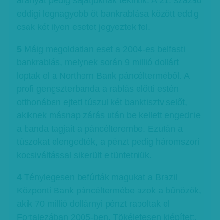
aranyát pedig sajátjuknak tekintik. A 21. század
eddigi legnagyobb öt bankrablása között eddig
csak két ilyen esetet jegyeztek fel.
5
Máig megoldatlan eset a 2004-es belfasti
bankrablás, melynek során 9 millió dollárt
loptak el a Northern Bank páncélterméből. A
profi gengszterbanda a rablás előtti estén
otthonában ejtett túszul két banktisztviselőt,
akiknek másnap zárás után be kellett engednie
a banda tagjait a páncélterembe. Ezután a
túszokat elengedték, a pénzt pedig háromszori
kocsiváltással sikerült eltüntetniük.
4
Ténylegesen befúrták magukat a Brazil
Központi Bank páncéltermébe azok a bűnözők,
akik 70 millió dollárnyi pénzt raboltak el
Fortalezában 2005-ben. Tökéletesen kiépített,