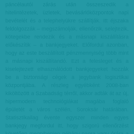
páncélautói zárás után összeszedik a
hitelintézetek, üzletek, bevásárlóközpontok napi
bevételét és a telephelyükre szállítják. Itt éjszaka
feldolgozzák – megszámolják, ellenőrzik, selejtezik,
kötegekbe rendezik és a másnapi kiszállításra
előkészítik – a bankjegyeket. Előfordul azonban,
hogy az este beszállított pénzmennyiség több mint
a másnapi kiszállítandó. Ezt a felesleget és a
kiselejtezett elhasználódott bankjegyeket hozzák
be a biztonsági cégek a jegybank logisztikai
központjába. A részleg egyébként 2008-ban
kiköltözött a Szabadság térről, akkor adták át az új,
hipermodern technológiákat magába foglaló
épületét a város szélén, Soroksár határában.
Statisztikailag évente egyszer minden egyes
bankjegy megfordul itt, hogy szigorú ellenőrzést
követően megpihenjen néhány napra vagy órára a