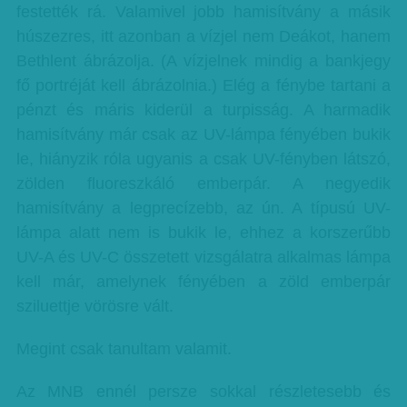
festették rá. Valamivel jobb hamisítvány a másik
húszezres, itt azonban a vízjel nem Deákot, hanem
Bethlent ábrázolja. (A vízjelnek mindig a bankjegy
fő portréját kell ábrázolnia.) Elég a fénybe tartani a
pénzt és máris kiderül a turpisság. A harmadik
hamisítvány már csak az UV-lámpa fényében bukik
le, hiányzik róla ugyanis a csak UV-fényben látszó,
zölden fluoreszkáló emberpár. A negyedik
hamisítvány a legprecízebb, az ún. A típusú UV-
lámpa alatt nem is bukik le, ehhez a korszerűbb
UV-A és UV-C összetett vizsgálatra alkalmas lámpa
kell már, amelynek fényében a zöld emberpár
sziluettje vörösre vált.
Megint csak tanultam valamit.
Az MNB ennél persze sokkal részletesebb és