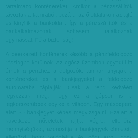
tartalmazó konténereket. Amikor a pénzszállítók
távoztak a kamrából, bezárul az ő oldalukon az ajtó
és kinyílik a bankoldali. Így a pénzszállítók és a
bankalkalmazottak sohasem találkoznak
egymással. Fő a biztonság!
A beérkezett konténerek később a pénzfeldolgozó
részlegbe kerülnek. Az egész üzemben egyedül itt
érnek a pénzhez a dolgozók, amikor kinyitják a
konténereket és a bankjegyeket a feldolgozó
automatába táplálják. Csak a rend kedvéért
jegyezzük meg, hogy ez a gépsor is a
legkorszerűbbek egyike a világon. Egy másodperc
alatt 30 bankjegyet képes megvizsgálni. Ezalatt a
következő műveletek hajtja végre: ellenőrzi
mennyiségüket, azonosítja a bankjegyek címleteit,
ellenőrzi, hogy valódiak-e és dönt arról, hogy