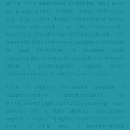
befizetniük a napközbeni bevételüket, hogy aztán
azt a számlájukon jóváírják. Sokan emlékeznek
még, hogy a Hold utcában délutánonként hosszú
sorokban várakoztak a páncélozott pénzszállító
autók és a páncélozatlan személygépkocsik, mert
sokan jobb híján ezek csomagtartójában szállították
be napi bevételüket. A bankban aztán
megszámolták, szortírozták, kötegelték és polcokra
rakták a pénzkötegeket rengeteg ember
közreműködésével és nehéz fizikai munkával.
Azóta a jegybank fenntartotta magának a
készpénzforgalom szabályozásának és
ellenőrzésének jogát, a pénzfeldolgozás egy részét
azonban erre a célra alkalmas vállalatoknak
engedte. A napi bankjegyforgalom fő folyama tehát
most úgy zajlik, hogy a pénzfeldolgozók