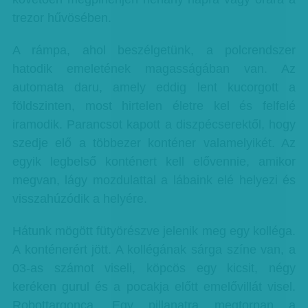
trezor hűvösében.
A rámpa, ahol beszélgetünk, a polcrendszer
hatodik emeletének magasságában van. Az
automata daru, amely eddig lent kucorgott a
földszinten, most hirtelen életre kel és felfelé
iramodik. Parancsot kapott a diszpécserektől, hogy
szedje elő a többezer konténer valamelyikét. Az
egyik legbelső konténert kell elővennie, amikor
megvan, lágy mozdulattal a lábaink elé helyezi és
visszahúzódik a helyére.
Hátunk mögött fütyörészve jelenik meg egy kolléga.
A konténerért jött. A kollégának sárga színe van, a
03-as számot viseli, köpcös egy kicsit, négy
keréken gurul és a pocakja előtt emelővillát visel.
Robottargonca. Egy pillanatra megtorpan a