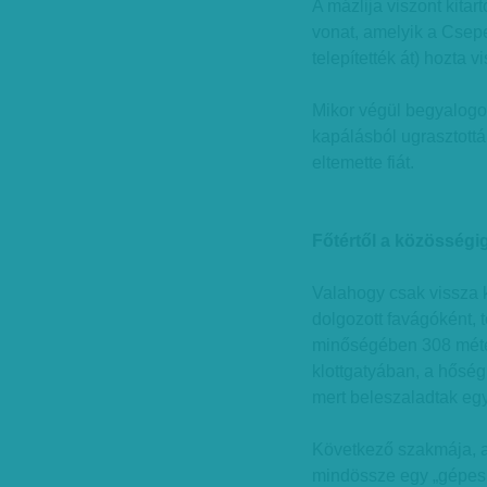
A mázlija viszont kitar
vonat, amelyik a Csep
telepítették át) hozta 
Mikor végül begyalogol
kapálásból ugrasztottá
eltemette fiát.
Főtértől a közösségi
Valahogy csak vissza ke
dolgozott favágóként, 
minőségében 308 méter
klottgatyában, a hőség
mert beleszaladtak egy
Következő szakmája, a 
mindössze egy „gépesít