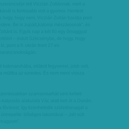
szerencséje lett Viczián Zoltánnak, mert a
ikánál is fontosabb volt a gyomor. Hentest
 hogy, hogy nem, Viczián Zoltán barátja pont
tere. Be is zupált„katonai mészárosnak”, és
oltánt is. Egyik nap a két fiú egy őrnaggyal
ttőért – indult Szécsénybe, de hogy, hogy
ki, pont a II. ukrán front 27-es
parancsnokságán.
t katonaruhába, ellátott fegyverrel, jobb volt,
a múltba az ezredes. És nem ment vissza
, pontosabban szarvasmarhát sem kellett
-katyusás alakulata Vác alatt kelt át a Dunán,
 a fővárost, így tizenhetedik születésnapját a
ünnepelte: bőséges lakomával – „két sült
 őrnagyom”.