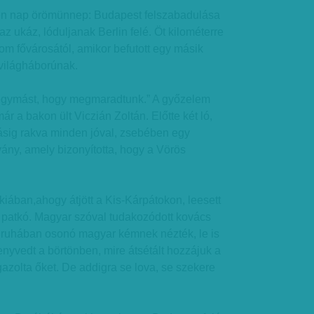
en nap örömünnep: Budapest felszabadulása
 az ukáz, lóduljanak Berlin felé. Öt kilométerre
lom fővárosától, amikor befutott egy másik
világháborúnak.
k egymást, hogy megmaradtunk.” A győzelem
r a bakon ült Viczián Zoltán. Előtte két ló,
ásig rakva minden jóval, zsebében egy
ány, amely bizonyította, hogy a Vörös
ában,ahogy átjött a Kis-Kárpátokon, leesett
a patkó. Magyar szóval tudakozódott kovács
z ruhában osonó magyar kémnek nézték, le is
nyvedt a börtönben, mire átsétált hozzájuk a
azolta őket. De addigra se lova, se szekere