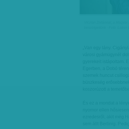
Viczián Zoltánnal, a Magyar 
beszélgettünk - Fotó: Lakos
„Van egy lány. Cigány
városi gyámügynél dol
gyerekeit istápoltam. E
Egerben, a Dobó téren”
szemek huncut csillogá
büszkeség erősebbnek 
koszorúzott a temetőb
És ez a mondat a lénye
nyomor ellen hősiesen
ezredesről, akit még Hr
sem állt Berlinig. Pedi