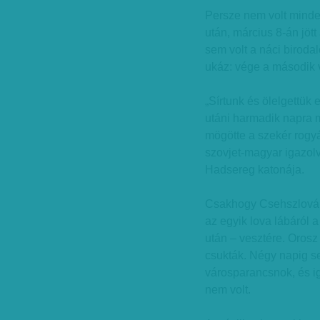
Persze nem volt mind
után, március 8-án jött
sem volt a náci biroda
ukáz: vége a második 
„Sírtunk és ölelgettü
utáni harmadik napra má
mögötte a szekér rogy
szovjet-magyar igazolv
Hadsereg katonája.
Csakhogy Csehszlováki
az egyik lova lábáról 
után – vesztére. Oros
csukták. Négy napig se
városparancsnok, és ig
nem volt.