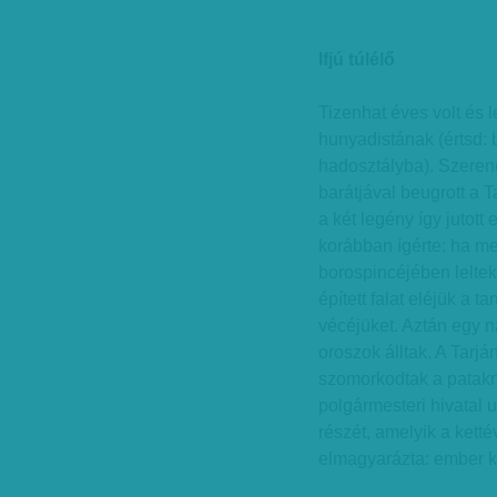
Ifjú túlélő
Tizenhat éves volt és l
hunyadistának (értsd:
hadosztályba). Szerenc
barátjával beugrott a T
a két legény így jutott
korábban ígérte: ha meg
borospincéjében lelte
épített falat eléjük a ta
vécéjüket. Aztán egy 
oroszok álltak. A Tarj
szomorkodtak a patakm
polgármesteri hivatal 
részét, amelyik a ketté
elmagyarázta: ember ke