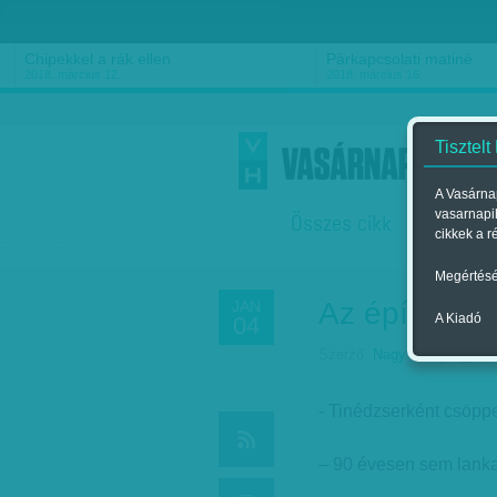
Chipekkel a rák ellen
Párkapcsolati matiné
2018. március 12.
2018. március 16.
Tisztelt
A Vasárnap
vasarnapi
Összes cikk
Friss
F
cikkek a r
Megértésé
Az építő
JAN
A Kiadó
04
Szerző:
Nagy B. György
| M
- Tinédzserként csöpp
– 90 évesen sem lanka