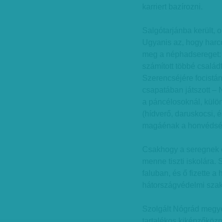
karriert bazírozni.
Salgótarjánba került, 
Ugyanis az, hogy harc
meg a néphadsereget: 
számított többé családf
Szerencséjére focistán
csapatában játszott – N
a páncélosoknál, külön
(hídverő, daruskocsi, 
magáénak a honvédsége
Csakhogy a seregnek e
menne tiszti iskolára. 
faluban, és ő fizette a 
hátországvédelmi szak
Szolgált Nógrád megyei
tartalékos kiképzőközp