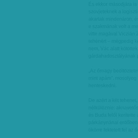
És ekkor másodjára is 
szovjeteknek a logiszt
akartak mindenáron, és
e szakmának volt a mes
vitte magával Viczián Z
tehénért – mégpedig ke
nem, Vác alatt kötöttek 
gárdahadosztályának 
„Az őrnagy beöltöztetet
mint apám”, mosolyog 
henteskedni.
De azért a két tehenet
nélkülöznie: aknavetős
és Buda felől kerítette
párkánynánai erdőben 
ökörre fektetett fel az