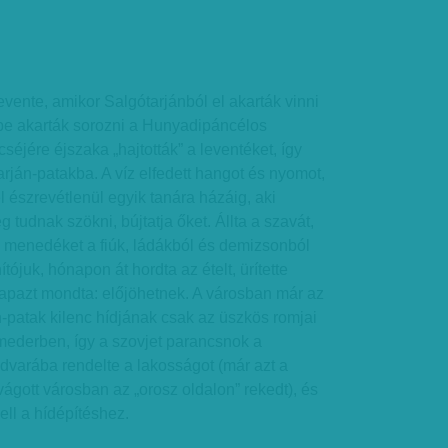
evente, amikor Salgótarjánból el akarták vinni
 be akarták sorozni a Hunyadipáncélos
séjére éjszaka „hajtották” a leventéket, így
arján-patakba. A víz elfedett hangot és nyomot,
 el észrevétlenül egyik tanára házáig, aki
 tudnak szökni, bújtatja őket. Állta a szavát,
k menedéket a fiúk, ládákból és demizsonból
nítójuk, hónapon át hordta az ételt, ürítette
napazt mondta: előjöhetnek. A városban már az
án-patak kilenc hídjának csak az üszkös romjai
ederben, így a szovjet parancsnok a
udvarába rendelte a lakosságot (már azt a
vágott városban az „orosz oldalon” rekedt), és
ll a hídépítéshez.