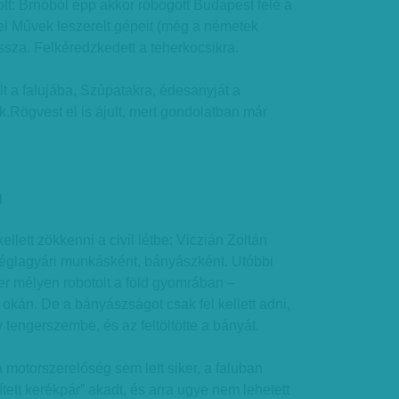
tott: Brnóból épp akkor robogott Budapest felé a
el Művek leszerelt gépeit (még a németek
vissza. Felkéredzkedett a teherkocsikra.
t a falujába, Szúpatakra, édesanyját a
k.Rögvest el is ájult, mert gondolatban már
g
llett zökkenni a civil létbe: Viczián Zoltán
téglagyári munkásként, bányászként. Utóbbi
 mélyen robotolt a föld gyomrában –
 okán. De a bányászságot csak fel kellett adni,
 tengerszembe, és az feltöltötte a bányát.
motorszerelőség sem lett siker, a faluban
ett kerékpár” akadt, és arra ugye nem lehetett