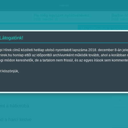
hirdetés
Ha még egyszer nyolcvanéves…
Barbie-h
2018. március 16.
2018. márci
Már előfizethet a Vasárnap
 Látogatónk!
i Hírek című közéleti hetilap utolsó nyomtatott lapszáma 2018. december 8-án jel
hirek.hu honlap ettől az időponttól archívumként működik tovább, ahol a korábban
ókusz
Szerintem
Ízlés
Sport
égi módon kereshetők, de a tartalom nem frissül, és az egyes írások sem kommente
t köszönjük,
egjelent a 2017. december 23.-i lapszámban
ent a háborúba
d a harci kedve