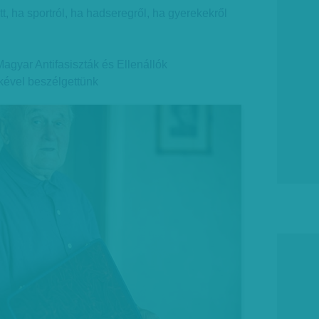
tt, ha sportról, ha hadseregről, ha gyerekekről
Magyar Antifasiszták és Ellenállók
ével beszélgettünk