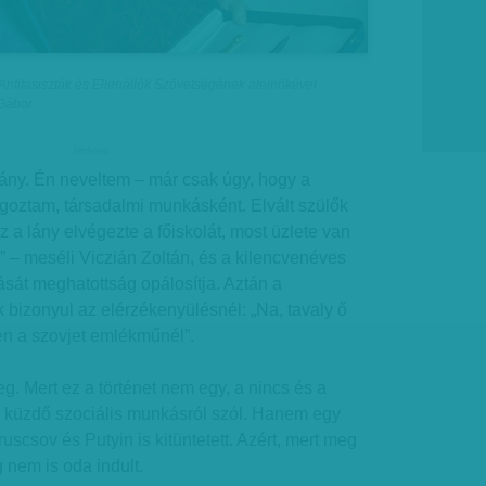
Antifasiszták és Ellenállók Szövetségének alelnökével
 Gábor
hirdetes
lány. Én neveltem – már csak úgy, hogy a
goztam, társadalmi munkásként. Elvált szülők
z a lány elvégezte a főiskolát, most üzlete van
 – meséli Viczián Zoltán, és a kilencvenéves
sát meghatottság opálosítja. Aztán a
bizonyul az elérzékenyülésnél: „Na, tavaly ő
en a szovjet emlékműnél”.
g. Mert ez a történet nem egy, a nincs és a
 küzdő szociális munkásról szól. Hanem egy
uscsov és Putyin is kitüntetett. Azért, mert meg
g nem is oda indult.