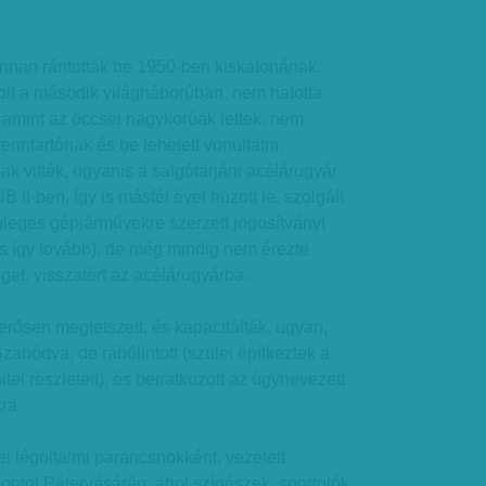
onnan rántották be 1950-ben kiskatonának.
olt a második világháborúban, nem hatotta
amint az öccsei nagykorúak lettek, nem
enntartónak és be lehetett vonultatni.
ak vitték, ugyanis a salgótarjáni acélárugyár
B II-ben. Így is másfél évet húzott le, szolgált
leges gépjárművekre szerzett jogosítványt
és így tovább), de még mindig nem érezte
t, visszatért az acélárugyárba.
rősen megtetszett, és kapacitálták, ugyan,
Szabódva, de rábólintott (szülei építkeztek a
hitel részleteit), és beiratkozott az úgynevezett
ra.
 légoltalmi parancsnokként, vezetett
ontot Pétervásárán, ahol színészek, sportolók