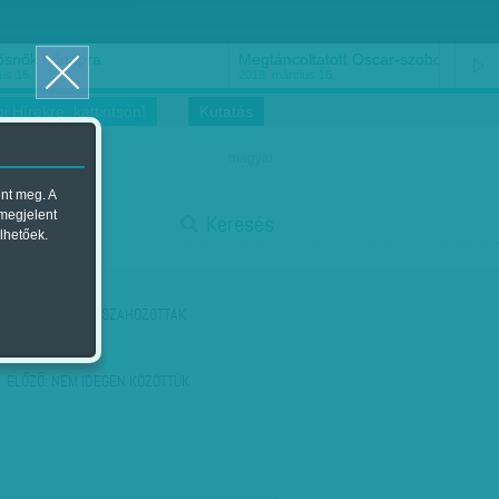
ősnők nőnapra
Megtáncoltatott Oscar-szobor
us 16.
2018. március 16.
i Hírekre, kattintson!
Kutatás
magyar
ent meg. A
start
 megjelent
Keresés
lhetőek.
stop
KÖVETKEZŐ:
VISSZAHOZOTTAK
ELŐZŐ:
NEM IDEGEN KÖZÖTTÜK