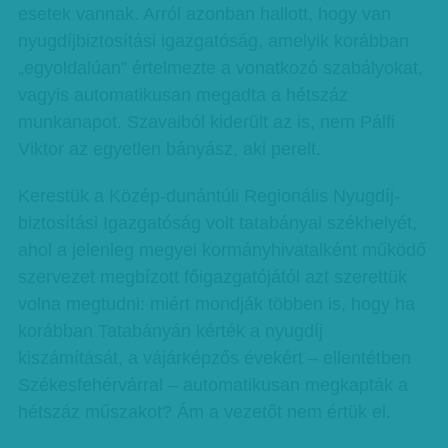
esetek vannak. Arról azonban hallott, hogy van
nyugdíjbiztosítási igazgatóság, amelyik korábban
„egyoldalúan” értelmezte a vonatkozó szabályokat,
vagyis automatikusan megadta a hétszáz
munkanapot. Szavaiból kiderült az is, nem Pálfi
Viktor az egyetlen bányász, aki perelt.
Kerestük a Közép-dunántúli Regionális Nyug­­díj­
biztosítási Igazgatóság volt tatabányai székhelyét,
ahol a jelenleg megyei kormányhivatalként működő
szervezet megbízott főigazgatójától azt szerettük
volna megtudni: miért mondják többen is, hogy ha
korábban Tatabányán kérték a nyugdíj
kiszámítását, a vájárképzős évekért – ellentétben
Székesfehérvárral – automatikusan megkapták a
hétszáz műszakot? Ám a vezetőt nem értük el.