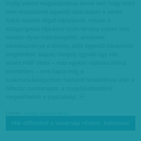
Pedig valami magyarázatnak lennie kell, hogy miért
nem részesülnek egyenlő elbánásban a nehéz
fizikai munkát végző bányászok. Hiszen a
közigazgatási eljárásról szóló törvény szerint tilos
minden olyan különbségtétel, amelynek
következménye a törvény előtti egyenlő bánásmód
megsértése. Bajusz Gergely ügyvéd úgy véli,
amiért Pálfi Viktor – más egykori vájártanulókkal
ellentétben – nem kapta meg a
szakmunkásképzőben folytatott tanulmányai után a
hétszáz munkanapot, a nyugdíjbiztosítónál
megsérthették e jogszabályt. 
Címkék:
,
nyugdíj
,
bányász-bánya
Már előfizethet a Vasárnapi Hírekre, kattintson!