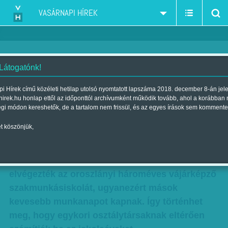
VASÁRNAPI HÍREK
 Látogatónk!
Járni jár, de nem jut
i Hírek című közéleti hetilap utolsó nyomtatott lapszáma 2018. december 8-án jel
hirek.hu honlap ettől az időponttól archívumként működik tovább, ahol a korábban
Szerző:
Farkas Tímea
| Megjelent a 2011. március 27.-i lapszámban
égi módon kereshetők, de a tartalom nem frissül, és az egyes írások sem kommente
t köszönjük,
Eltérő a nyugdíjbiztosító gyakorlata: akadnak
olyan bányászok, akiknek hétszáz munkanapot
számítottak be szolgálati idejükbe, ha
elvégezték az oroszlányi hároméves vájárképző
szakmunkásiskolát, ugyanezért mások
kevesebb munkanapot kapnak. Így történhet
meg, hogy egykori osztálytársaknak eltérően