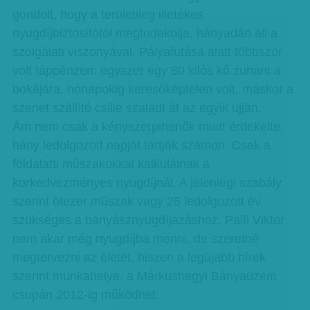
gondolt, hogy a területileg illetékes
nyugdíjbiztosítótól megtudakolja, hányadán áll a
szolgálati viszonyával. Pályafutása alatt többször
volt táppénzen: egyszer egy 80 kilós kő zuhant a
bokájára, hónapokig keresőképtelen volt, máskor a
szenet szállító csille szaladt át az egyik ujján.
Ám nem csak a kényszerpihenők miatt érdekelte,
hány ledolgozott napját tartják számon. Csak a
földalatti műszakokkal kalkulálnak a
korkedvezményes nyugdíjnál. A jelenlegi szabály
szerint ötezer műszak vagy 25 ledolgozott év
szükséges a bányásznyugdíjazáshoz. Pálfi Viktor
nem akar még nyugdíjba menni, de szeretné
megtervezni az életét, hiszen a legújabb hírek
szerint munkahelye, a Márkushegyi Bányaüzem
csupán 2012-ig működhet.