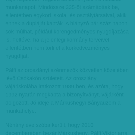
munkanapot. Mindössze 335-öt számítottak be,
ellentétben egykori iskola- és osztálytársai­val, akik
ennek a dupláját kapták. A hiányzó pár száz napon
sok múlhat, például korengedményes nyugdíjazása
is. Feltéve, ha a jelenlegi kormány terveivel
ellentétben nem törli el a korkedvezményes
nyugdíjat.
Pálfi az oroszlányi szénmezők közvetlen közelében
lévő Csókakőn született. Az oroszlányi
vájáriskolába iratkozott 1989-ben, és azóta, hogy
1992 nyarán megkapta a bizonyítványt, vájárként
dolgozott. Jó ideje a Márkushegyi Bányaüzem a
munkahelye.
Néhány éve szóba került, hogy 2010
decemberében bezár Márkushegy. Pálfi Viktor arra