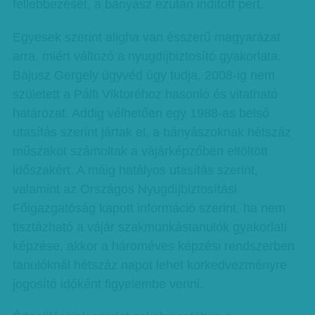
fellebbezését, a bányász ezután indított pert.
Egyesek szerint aligha van ésszerű magyarázat
arra, miért változó a nyugdíjbiztosító gyakorlata.
Bajusz Gergely ügyvéd úgy tudja, 2008-ig nem
született a Pálfi Viktoréhoz hasonló és vitatható
határozat. Addig vélhetően egy 1988-as belső
utasítás szerint jártak el, a bányászoknak hétszáz
műszakot számoltak a vájárképzőben eltöltött
időszakért. A máig hatályos utasítás szerint,
valamint az Országos Nyugdíjbiztosítási
Főigazgatóság kapott információ szerint, ha nem
tisztázható a vájár szakmunkástanulók gyakorlati
képzése, akkor a hároméves képzési rendszerben
tanulóknál hétszáz napot lehet korkedvezményre
jogosító időként figyelembe venni.