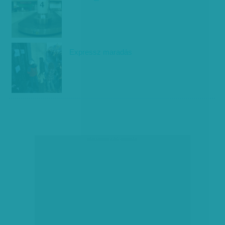
Expressz maradás
társadalmi célú hirdetés