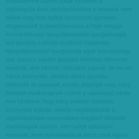
Értesüléseink szerint sokak esetében a
vájárképzős évek beszámításához a hivatalok nem
kértek vagy nem tudtak beszerezni igazolást.
Megkerestük Székesfehérváron a Fejér Megyei
Kormányhivatal Nyugdíjbiztosítási Igazgatóságát,
ami januárig a Közép-dunántúli Regionális
Nyugdíjbiztosítási Igazgatóság egyik kirendeltsége
volt. Bartucz Sándor igazgató telefonon elismerte:
akadnak, akik hétszáz műszakot kapnak, de ha van
írásos bizonyíték, például iskolai igazolás,
ütköztetik az adatokat, ezután állapítják meg, hány
földalatti munkanapnak számít a vájárképző iskola.
Arra kérdésre, hogy hány esetben folytattak
bizonyítási eljárást, mielőtt megállapították a
vájárképzésben részesülteket megillető földalatti
munkanapok számát, nem tudott válaszolni,
mondván, ilyen nyilvántartásuk nincs, csak egyes