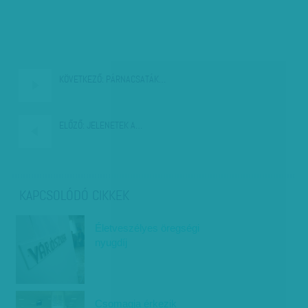
KÖVETKEZŐ:
PÁRNACSATÁK…
ELŐZŐ:
JELENETEK A…
KAPCSOLÓDÓ CIKKEK
Életveszélyes öregségi
nyugdíj
Csomagja érkezik