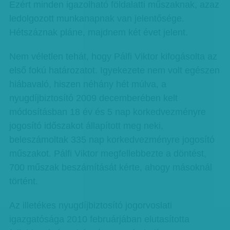
Ezért minden igazolható földalatti műszaknak, azaz
ledolgozott munkanapnak van jelentősége.
Hétszáznak pláne, majdnem két évet jelent.
Nem véletlen tehát, hogy Pálfi Viktor kifogásolta az
első fokú határozatot. Igyekezete nem volt egészen
hiábavaló, hiszen néhány hét múlva, a
nyugdíjbiztosító 2009 decemberében kelt
módosításban 18 év és 5 nap korkedvezményre
jogosító időszakot állapított meg neki,
beleszámoltak 335 nap korkedvezményre jogosító
műszakot. Pálfi Viktor megfellebbezte a döntést,
700 műszak beszámítását kérte, ahogy másoknál
történt.
Az illetékes nyugdíjbiztosító jogorvoslati
igazgatósága 2010 februárjában elutasította