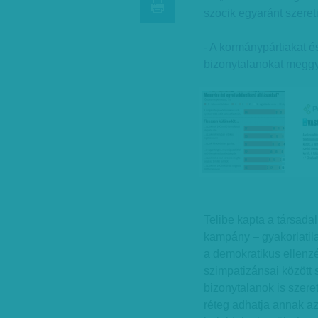
szocik egyaránt szeret
- A kormánypártiakat é
bizonytalanokat meggy
Telibe kapta a társad
kampány – gyakorlati
a demokratikus ellenz
szimpatizánsai között 
bizonytalanok is szeret
réteg adhatja annak az