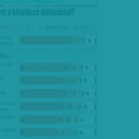
rnál nagyobb földterülete van