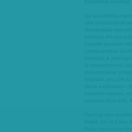
baloldalnak szüksége 
Így valószínűleg napo
mint miniszterelnök-jel
demokratikus ellenzéki
politikust. Ám sem a 
hajlandó besorolni mög
szerint azonban, ha e
(mondjuk, a jelenlegi 
új szavazót jelent), ak
(A kispártoknak amúgy
meghalni, ám a DK-sza
látnak a változásra – 
hajlandók voksolni, már
majdnem olyan erős, m
Úgyhogy nem veszélyte
Botkát. Ám az a tény, h
Botka ugyanolyan isme