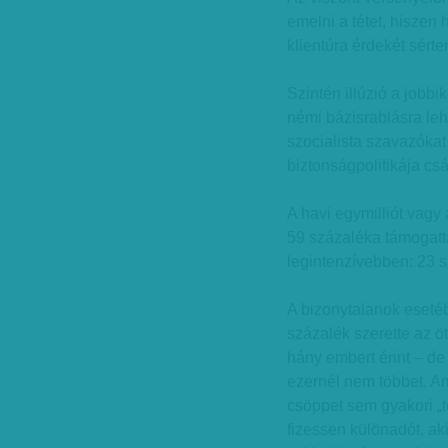
emelni a tétet, hiszen
klientúra érdekét sérte
Szintén illúzió a jobb
némi bázisrablásra lehe
szocialista szavazókat
biztonságpolitikája csáb
A havi egymilliót vagy
59 százaléka támogatta
legintenzívebben: 23 sz
A bizonytalanok esetéb
százalék szerette az ö
hány embert érint – d
ezernél nem többet. Am
csöppet sem gyakori „té
fizessen különadót, aki