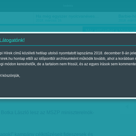
hirdetés
Ha még egyszer nyolcvanéves…
Barbie-h
2018. március 16.
2018. márci
Már előfizethet a Vasárnap
 Látogatónk!
i Hírek című közéleti hetilap utolsó nyomtatott lapszáma 2018. december 8-án jel
hirek.hu honlap ettől az időponttól archívumként működik tovább, ahol a korábban
ókusz
Szerintem
Ízlés
Sport
égi módon kereshetők, de a tartalom nem frissül, és az egyes írások sem kommente
t köszönjük,
yül a Fidesz-többség
Megjelent a 2017. április 22.-i lapszámban
is Botka László lesz az MSZP miniszterelnök-
agok!” kampány célkitűzéseit fideszesek és