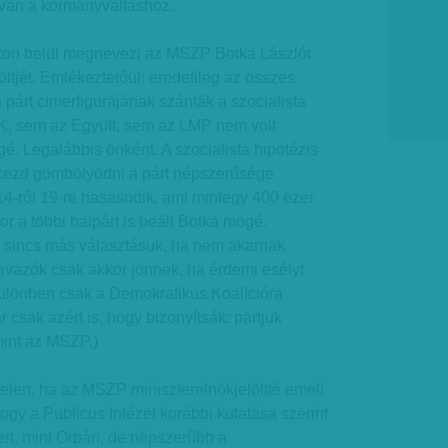
van a kormányváltáshoz.
kon belül megnevezi az MSZP Botka Lászlót
öltjét. Emlékeztetőül: eredetileg az összes
 párt címerfigurájának szánták a szocialista
DK, sem az Együtt, sem az LMP nem volt
é. Legalábbis önként. A szocialista hipotézis
lkezd gömbölyödni a párt népszerűsége
14-ről 19-re hasasodik, ami mintegy 400 ezer
kor a többi balpárt is beáll Botka mögé.
 sincs más választásuk, ha nem akarnak
vazók csak akkor jönnek, ha érdemi esélyt
különben csak a Demokratikus Koalícióra
 csak azért is, hogy bizonyítsák: pártjuk
int az MSZP.)
len, ha az MSZP miniszterelnökjelöltté emeli
ogy a Publicus Intézet korábbi kutatása szerint
rt, mint Orbán, de népszerűbb a