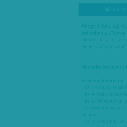
Már előfize
Ahogy Orbán, úgy Gyu
érdemben a „Fizesse
minden kritikája vissz
elnöke azért prüszköl, 
Mennyire ért egyet a 
Fizessen különadót...
...az, akinek 100 millió
...az, akinek kirívóan 
...az, aki kimondottan
...a vagyontárgyai, ne 
alapján
...az, akinek a havi ke