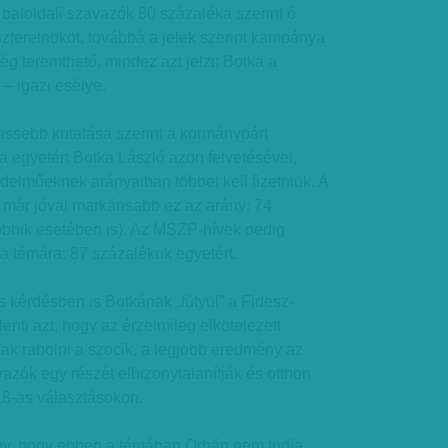
a baloldali szavazók 80 százaléka szerint ő
szterelnököt, továbbá a jelek szerint kampánya
g teremthető, mindez azt jelzi: Botka a
 – igazi esélye.
frissebb kutatása szerint a kormánypárt
 egyetért Botka László azon felvetésével,
elműeknek arányaiban többet kell fizetniük. A
 már jóval markánsabb ez az arány: 74
obbik esetében is). Az MSZP-hívek pedig
 a témára: 87 százalékuk egyetért.
kérdésben is Botkának „fütyül” a Fidesz-
enti azt, hogy az érzelmileg elkötelezett
ak rabolni a szocik, a legjobb eredmény az
vazók egy részét elbizonytalanítják és otthon
18-as választásokon.
ny, hogy ebben a témában Orbán nem tudja