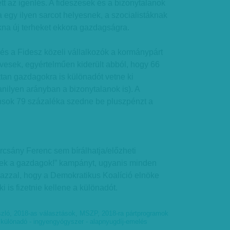
tt az igenlés. A fideszesek és a bizonytalanok
egy ilyen sarcot helyesnek, a szocialistáknak
kna új terheket ekkora gazdagságra.
és a Fidesz közeli vállalkozók a kormánypárt
esek, egyértelműen kiderült abból, hogy 66
tan gazdagokra is különadót vetne ki
nilyen arányban a bizonytalanok is). A
ánsok 79 százaléka szedne be pluszpénzt a
csány Ferenc sem bírálhatja/előzheti
ek a gazdagok!” kampányt, ugyanis minden
ő azzal, hogy a Demokratikus Koalíció elnöke
ki is fizetnie kellene a különadót.
zló
,
2018-as választások
,
MSZP
,
2018-ra pártprogramok
 különadó - ingyengyógyszer - alapnyugdíj-emelés