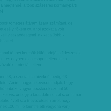
 ha megtenné, a több százezres kormánypárti
né.
ikosok tömeges átáramlására számítani, de
t esély, főként ott, ahol azokat a volt
 kell visszaédesgetni, akiket a Jobbik
ított el.
 annál többet keresők különadóját a fideszesek
 – és egyben ez a csoport ellenezte a
ázalék protestált ellene.
en 58, a szocialista híveknél pedig 63
tletet. Amiről nagyon kevesen tudják, hogy
e különböző vagyonbecslések szerint 50
ikor viszont egy a társadalmi érzet szerint már
telről” volt szó (nevezetesen arról, hogy
nek 100 millió forint feletti vagyona van),