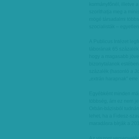
kormányfőnél, illetve 
szoríthatja meg a mini
mögé társadalmi többsé
szocialisták – egyetlen
A Publicus Intézet leg
táborának 65 százaléka
hogy a magasabb jöved
bizonytalanok estében
százalék (hasonló a J
„extrán harapnak” erre
Egyébként minden más 
többség, ám ez nem jel
Orbán-bázisból tudnán
lehet, ha a Fidesz-sza
maradásra bírják a 20
Az viszont versenyelő