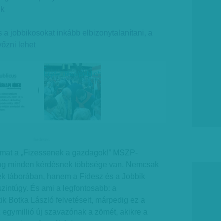
ik
s a jobbikosokat inkább elbizonytalanítani, a
őzni lehet
-"
href="/files/public/temp/hmVfbgdM_2_510x350.png">
hirdetes
almat a „Fizessenek a gazdagok!” MSZP-
lag minden kérdésnek többsége van. Nemcsak
ék táborában, hanem a Fidesz és a Jobbik
szintúgy. És ami a legfontosabb: a
ik Botka László felvetéseit, márpedig ez a
 egymillió új szavazónak a zömét, akikre a