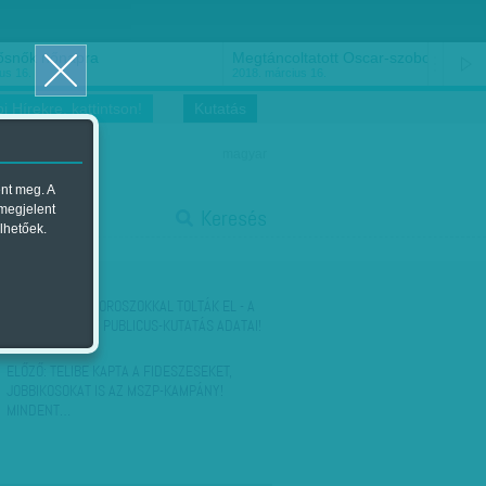
ősnők nőnapra
Megtáncoltatott Oscar-szobor
us 16.
2018. március 16.
i Hírekre, kattintson!
Kutatás
magyar
ent meg. A
start
 megjelent
Keresés
lhetőek.
stop
KÖVETKEZŐ:
AZ OROSZOKKAL TOLTÁK EL - A
REPREZENTATÍV PUBLICUS-KUTATÁS ADATAI!
ELŐZŐ:
TELIBE KAPTA A FIDESZESEKET,
JOBBIKOSOKAT IS AZ MSZP-KAMPÁNY!
MINDENT…