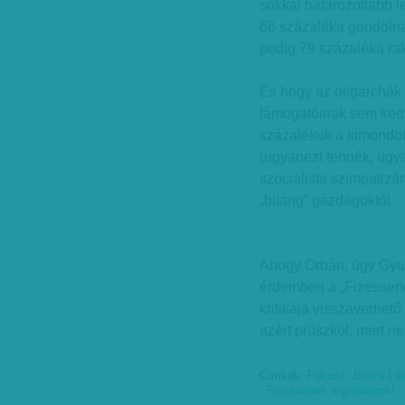
sokkal határozottabb le
66 százaléka gondolna 
pedig 79 százaléka ra
És hogy az oligarchák 
támogatóinak sem kedv
százalékuk a kimondot
(ugyanezt tennék, ugya
szocialista szimpatiz
„bitang” gazdagoktól.
Ahogy Orbán, úgy Gyur
érdemben a „Fizessen
kritikája visszaverhet
azért prüszköl, mert ne
Címkék:
Fókusz
,
Botka Lás
- Fizessenek a gazdagok! -