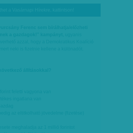
thet a Vasárnapi Hírekre, kattintson!
rcsány Ferenc sem bírálhatja/előzheti
nek a gazdagok!” kampányt,
ugyanis
averhető azzal, hogy a Demokratikus Koalíció
mert neki is fizetnie kellene a különadót.
következő állításokkal?
 forint feletti vagyona van
értékes ingatlana van
 gazdag
pedig az eltitkolható jövedelme (fizetése)
resete meghaladja az 1 millió forintot