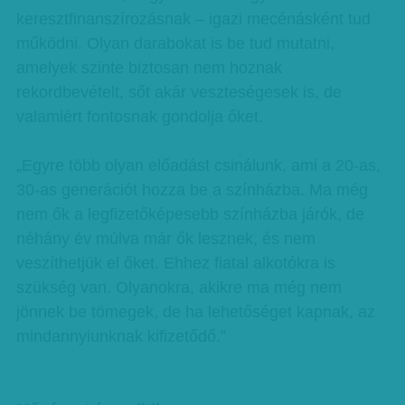
keresztfinanszírozásnak – igazi mecénásként tud
működni. Olyan darabokat is be tud mutatni,
amelyek szinte biztosan nem hoznak
rekordbevételt, sőt akár veszteségesek is, de
valamiért fontosnak gondolja őket.
„Egyre több olyan előadást csinálunk, ami a 20-as,
30-as generációt hozza be a színházba. Ma még
nem ők a legfizetőképesebb színházba járók, de
néhány év múlva már ők lesznek, és nem
veszíthetjük el őket. Ehhez fiatal alkotókra is
szükség van. Olyanokra, akikre ma még nem
jönnek be tömegek, de ha lehetőséget kapnak, az
mindannyiunknak kifizetődő.”