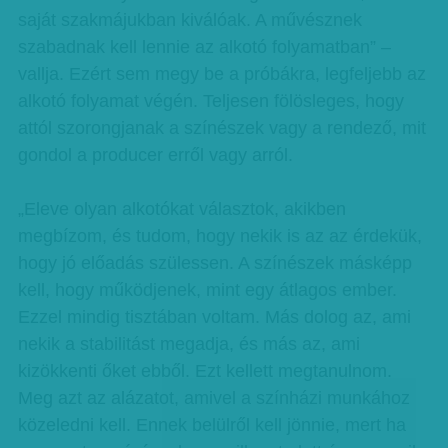
saját szakmájukban kiválóak. A művésznek
szabadnak kell lennie az alkotó folyamatban” –
vallja. Ezért sem megy be a próbákra, legfeljebb az
alkotó folyamat végén. Teljesen fölösleges, hogy
attól szorongjanak a színészek vagy a rendező, mit
gondol a producer erről vagy arról.
„Eleve olyan alkotókat választok, akikben
megbízom, és tudom, hogy nekik is az az érdekük,
hogy jó előadás szülessen. A színészek másképp
kell, hogy működjenek, mint egy átlagos ember.
Ezzel mindig tisztában voltam. Más dolog az, ami
nekik a stabilitást megadja, és más az, ami
kizökkenti őket ebből. Ezt kellett megtanulnom.
Meg azt az alázatot, amivel a színházi munkához
közeledni kell. Ennek belülről kell jönnie, mert ha