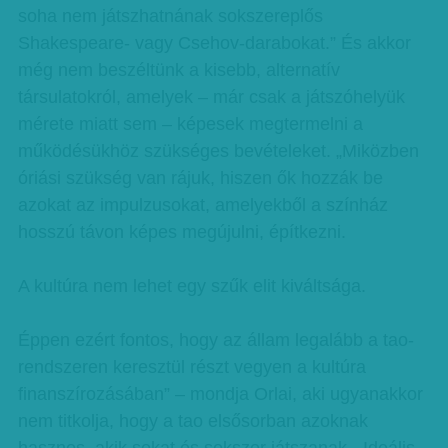
soha nem játszhatnának sokszereplős
Shakespeare- vagy Csehov-darabokat.” És akkor
még nem beszéltünk a kisebb, alternatív
társulatokról, amelyek – már csak a játszóhelyük
mérete miatt sem – képesek megtermelni a
működésükhöz szükséges bevételeket. „Miközben
óriási szükség van rájuk, hiszen ők hozzák be
azokat az impulzusokat, amelyekből a színház
hosszú távon képes megújulni, építkezni.
A kultúra nem lehet egy szűk elit kiváltsága.
Éppen ezért fontos, hogy az állam legalább a tao-
rendszeren keresztül részt vegyen a kultúra
finanszírozásában” – mondja Orlai, aki ugyanakkor
nem titkolja, hogy a tao elsősorban azoknak