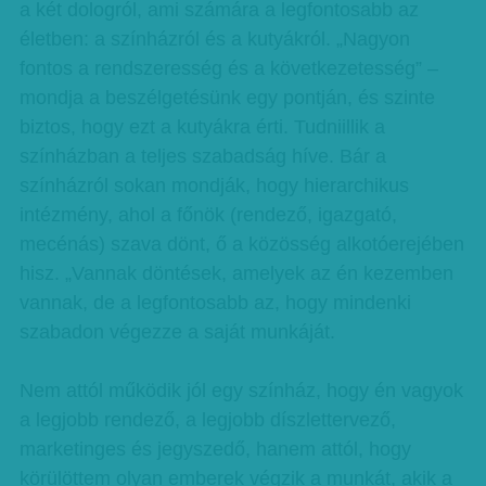
a két dologról, ami számára a legfontosabb az
életben: a színházról és a kutyákról. „Nagyon
fontos a rendszeresség és a következetesség” –
mondja a beszélgetésünk egy pontján, és szinte
biztos, hogy ezt a kutyákra érti. Tudniillik a
színházban a teljes szabadság híve. Bár a
színházról sokan mondják, hogy hierarchikus
intézmény, ahol a főnök (rendező, igazgató,
mecénás) szava dönt, ő a közösség alkotóerejében
hisz. „Vannak döntések, amelyek az én kezemben
vannak, de a legfontosabb az, hogy mindenki
szabadon végezze a saját munkáját.
Nem attól működik jól egy színház, hogy én vagyok
a legjobb rendező, a legjobb díszlettervező,
marketinges és jegyszedő, hanem attól, hogy
körülöttem olyan emberek végzik a munkát, akik a