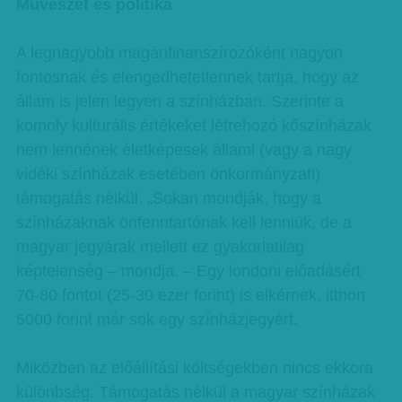
Művészet és politika
A legnagyobb magánfinanszírozóként nagyon
fontosnak és elengedhetetlennek tartja, hogy az
állam is jelen legyen a színházban. Szerinte a
komoly kulturális értékeket létrehozó kőszínházak
nem lennének életképesek állami (vagy a nagy
vidéki színházak esetében önkormányzati)
támogatás nélkül. „Sokan mondják, hogy a
színházaknak önfenntartónak kell lenniük, de a
magyar jegyárak mellett ez gyakorlatilag
képtelenség – mondja. – Egy londoni előadásért
70-80 fontot (25-30 ezer forint) is elkérnek, itthon
5000 forint már sok egy színházjegyért.
Miközben az előállítási költségekben nincs ekkora
különbség. Támogatás nélkül a magyar színházak