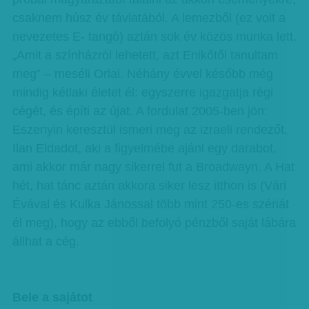
csaknem húsz év távlatából. A lemezből (ez volt a
nevezetes E- tangó) aztán sok év közös munka lett.
„Amit a színházról lehetett, azt Enikőtől tanultam
meg” – meséli Orlai. Néhány évvel később még
mindig kétlaki életet él: egyszerre igazgatja régi
cégét, és építi az újat. A fordulat 2005-ben jön:
Eszenyin keresztül ismeri meg az izraeli rendezőt,
Ilan Eldadot, aki a figyelmébe ajánl egy darabot,
ami akkor már nagy sikerrel fut a Broadwayn. A Hat
hét, hat tánc aztán akkora siker lesz itthon is (Vári
Évával és Kulka Jánossal több mint 250-es szériát
él meg), hogy az ebből befolyó pénzből saját lábára
állhat a cég.
Bele a sajátot