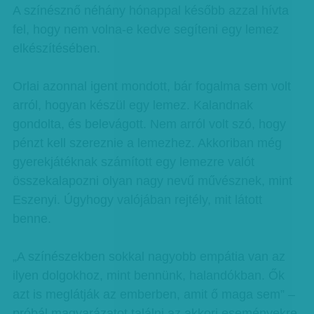
A színésznő néhány hónappal később azzal hívta
fel, hogy nem volna-e kedve segíteni egy lemez
elkészítésében.
Orlai azonnal igent mondott, bár fogalma sem volt
arról, hogyan készül egy lemez. Kalandnak
gondolta, és belevágott. Nem arról volt szó, hogy
pénzt kell szereznie a lemezhez. Akkoriban még
gyerekjátéknak számított egy lemezre valót
összekalapozni olyan nagy nevű művésznek, mint
Eszenyi. Úgyhogy valójában rejtély, mit látott
benne.
„A színészekben sokkal nagyobb empátia van az
ilyen dolgokhoz, mint bennünk, halandókban. Ők
azt is meglátják az emberben, amit ő maga sem” –
próbál magyarázatot találni az akkori eseményekre,