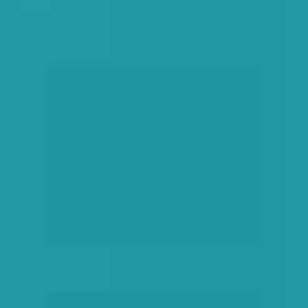
társadalmi célú hirdetés
hirdetés