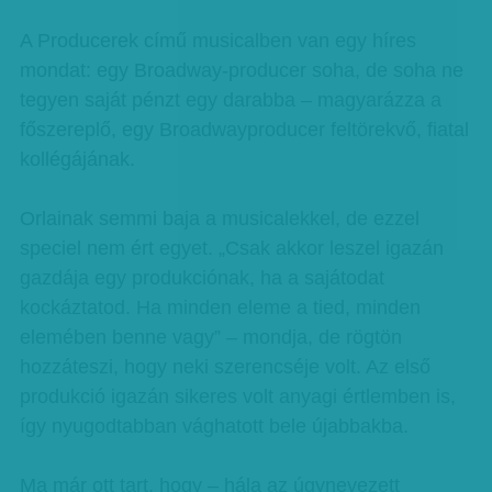
A Producerek című musicalben van egy híres
mondat: egy Broadway-producer soha, de soha ne
tegyen saját pénzt egy darabba – magyarázza a
főszereplő, egy Broadwayproducer feltörekvő, fiatal
kollégájának.
Orlainak semmi baja a musicalekkel, de ezzel
speciel nem ért egyet. „Csak akkor leszel igazán
gazdája egy produkciónak, ha a sajátodat
kockáztatod. Ha minden eleme a tied, minden
elemében benne vagy” – mondja, de rögtön
hozzáteszi, hogy neki szerencséje volt. Az első
produkció igazán sikeres volt anyagi értlemben is,
így nyugodtabban vághatott bele újabbakba.
Ma már ott tart, hogy – hála az úgynevezett