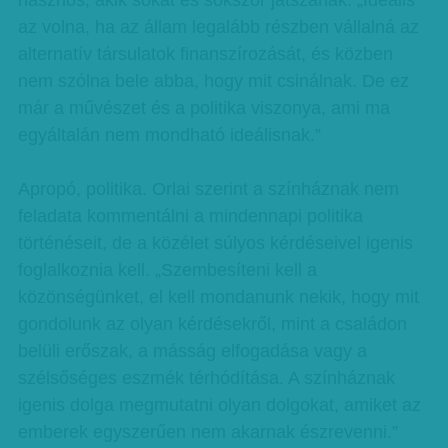
hasznos, akik sokat és sokszor játszanak. „Ideális
az volna, ha az állam legalább részben vállalná az
alternatív társulatok finanszírozását, és közben
nem szólna bele abba, hogy mit csinálnak. De ez
már a művészet és a politika viszonya, ami ma
egyáltalán nem mondható ideálisnak.”
Apropó, politika. Orlai szerint a színháznak nem
feladata kommentálni a mindennapi politika
történéseit, de a közélet súlyos kérdéseivel igenis
foglalkoznia kell. „Szembesíteni kell a
közönségünket, el kell mondanunk nekik, hogy mit
gondolunk az olyan kérdésekről, mint a családon
belüli erőszak, a másság elfogadása vagy a
szélsőséges eszmék térhódítása. A színháznak
igenis dolga megmutatni olyan dolgokat, amiket az
emberek egyszerűen nem akarnak észrevenni.”