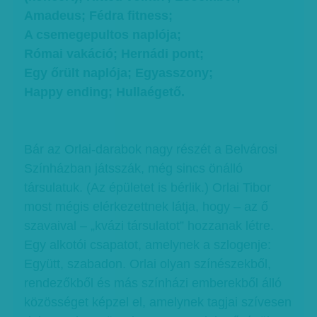
Amadeus; Fédra fitness;
A csemegepultos naplója;
Római vakáció; Hernádi pont;
Egy őrült naplója; Egyasszony;
Happy ending; Hullaégető.
Bár az Orlai-darabok nagy részét a Belvárosi
Színházban játsszák, még sincs önálló
társulatuk. (Az épületet is bérlik.) Orlai Tibor
most mégis elérkezettnek látja, hogy – az ő
szavaival – „kvázi társulatot” hozzanak létre.
Egy alkotói csapatot, amelynek a szlogenje:
Együtt, szabadon. Orlai olyan színészekből,
rendezőkből és más színházi emberekből álló
közösséget képzel el, amelynek tagjai szívesen