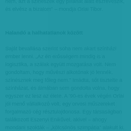
nem, azt a színészek egy pillanat alatt észreveszik,
és elvész a bizalom” – mondja Orlai Tibor.
Halandó a halhatatlanok között
Saját bevallása szerint soha nem akart színházi
ember lenni. „Az én erősségem mindig is a
logisztika, a szálak együtt mozgatása volt. Nem
gondoltam, hogy művészi alkotónak jó lennék,
színésznek meg főleg nem.” Imádta, sőt tisztelte a
színházat, és álmában sem gondolta volna, hogy
egyszer ez lesz az élete. A ’90-es évek végén Orlai
jól menő vállalkozó volt, egy orvosi műszereket
forgalmazó cég résztulajdonosa. Egy társaságban
találkozott Eszenyi Enikővel, akivel – ahogy
mondani szokták – „kölcsönös szimpátia” alakult ki.