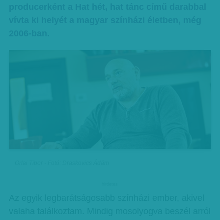
producerként a Hat hét, hat tánc című darabbal
vívta ki helyét a magyar színházi életben, még
2006-ban.
Orlai Tibor - Fotó: Draskovics Ádám
hirdetes
Az egyik legbarátságosabb színházi ember, akivel
valaha találkoztam. Mindig mosolyogva beszél arról