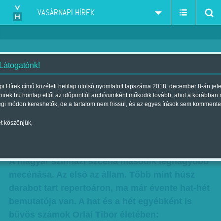
VASÁRNAPI HÍREK
 Látogatónk!
Bűvös számok Orlai Tibor
i Hírek című közéleti hetilap utolsó nyomtatott lapszáma 2018. december 8-án jel
hirek.hu honlap ettől az időponttól archívumként működik tovább, ahol a korábban
életében - Kalandorból mecénás
égi módon kereshetők, de a tartalom nem frissül, és az egyes írások sem kommente
- Portré a Vasárnapi Hírekben
t köszönjük,
Szerző:
Kövesdi Péter
| Megjelent a 2017. április 22.-i lapszámban
A magyar színházi szcéna második legnagyobb
mecénása. Az első az állam. Több mint húsz
darabot tart repertoáron, ma már évente hat-hét
bemutatója van. A hat és a hét egyébként is
bűvös számok Orlai Tibor életében: