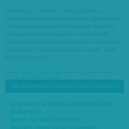
A tét nem az – mondja –, hogy a színház a
határozott értékválasztással elveszít egy-két nézőt.
„Az embernek muszáj állást foglalnia. Nem lehet
mindig mindenkinek megfelelni. Ha én mindig
mindenkinek meg akarok felelni, akkor semmilyen
nem vagyok. Ha pedig semmilyen vagyok, akkor
érdektelen leszek.”
Címkék:
Fókusz
,
színház-Teátrum rovat
,
Interjú
,
portré
,
Belvárosi
Színház - Orlai Produkciós Iroda
Már előfizethet a Vasárnapi Hírekre, kattintson!
Az elmúlt tíz év néhány emlékezetes Orlai-
produkciója:
Hat hét, hat tánc; Férfi és nő
(koncert); Hitted volna?; Esőember;