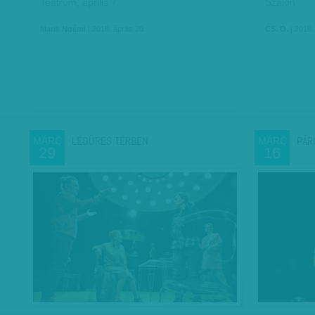
Teátrum, április 7.
Szalon
Marik Noémi
| 2018. április 20.
CS. O.
| 2018. 
LÉGÜRES TÉRBEN
PÁR
MÁRC
MÁRC
29
16