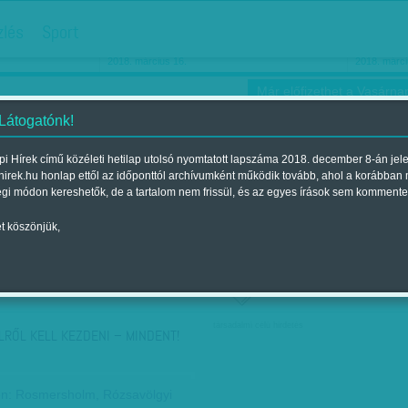
hirdetés
zlés
Sport
Ha még egyszer nyolcvanéves…
Barbie-h
2018. március 16.
2018. márci
Már előfizethet a Vasárnap
 Látogatónk!
i Hírek című közéleti hetilap utolsó nyomtatott lapszáma 2018. december 8-án jel
hirek.hu honlap ettől az időponttól archívumként működik tovább, ahol a korábban
ókusz
Szerintem
Ízlés
Sport
égi módon kereshetők, de a tartalom nem frissül, és az egyes írások sem kommente
t köszönjük,
ző szerint
Címke szerint
társadalmi célú hirdetés
LRŐL KELL KEZDENI – MINDENT!
en: Rosmersholm, Rózsavölgyi