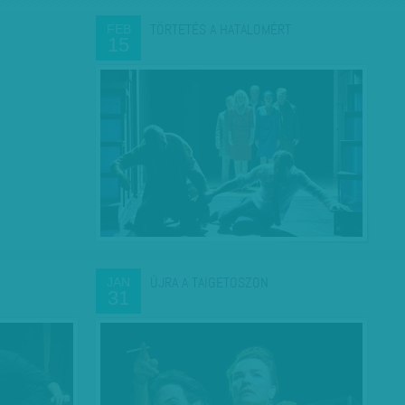
TÖRTETÉS A HATALOMÉRT
FEB
15
ÚJRA A TAIGETOSZON
JAN
31