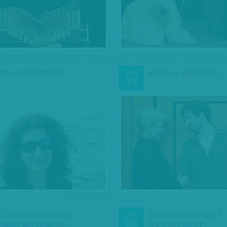
ASVA IS ÉLVEZETESEK
MEGÉRI-E HAZUDOZNI?
JAN
18
ÖLTÖZÖTT KARAKTEREK –
AHOL GYILKOLNI KELL A
DEC
06
LKODÓ MOZZANATOK –…
BOLDOGULÁSÉRT