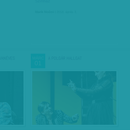
Színház
Marik Noémi
| 2018. április 3.
VANÉVES
A POLGÁR HALLGAT
MÁRC
01