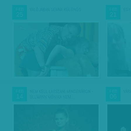
VALÓJÁBAN SEMMI KÜLÖNÖS
EGY
FEB
FEB
25
21
NEM KELL LÁTSZANI MINDENÁRON -
VÁR
FEB
FEB
14
06
ULLMANN MÓNIKA NEM…