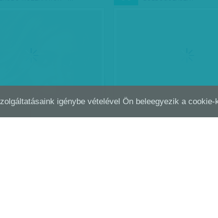
Szolgáltatásaink igénybe vételével Ön beleegyezik a cookie
ELMEK – GOMBNYOMÁSRA. A
HATALOMÉRT FOLYIK
NOV
22
HNIKA ÉS AZ EMBER…