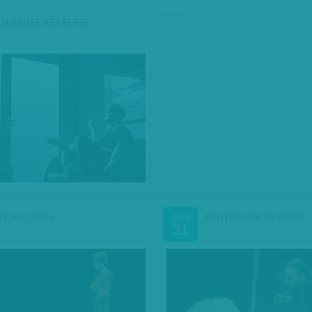
hirdetés
 VLOGGER KÉT ÉLETE
ATLAN CSODA
POLITIKUSOK ÉS PÓNIK
JAN
31