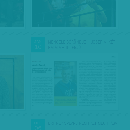
MENGELE BŐRÖNDJE – JOSEF M. KÉT
JAN
10
HALÁLA – INTERJÚ…
BRITNEY SPEARS NEM HALT MEG HIÁBA
DEC
06