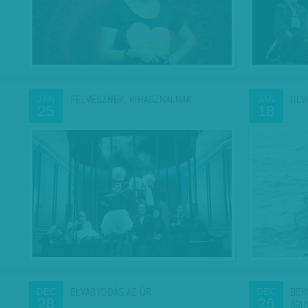
FELVESZNEK, KIHASZNÁLNAK
OLV
JAN
JAN
25
18
ELVÁGYÓDÁS AZ ÚR
BEK
DEC
DEC
28
26
ÁRU