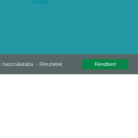
-k használatába.
- Részletek
Rendben!
NÉMILEG VÉRSZEGÉNY
NOV
15
VÁMPÍRTHRILLER