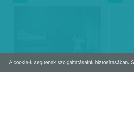
A cookie-k segítenek szolgáltatásaink biztosításában. 
A FOGSÁG BIZTONSÁGA – INTERJÚ
ÉRZ
DEC
DEC
03
01
VISKY ANDRÁS KÖLTŐVEL
TEC