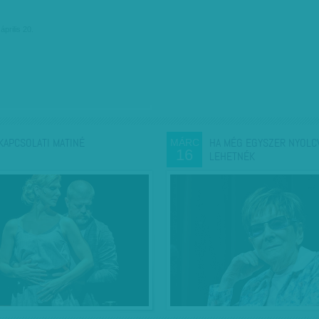
április 20.
KAPCSOLATI MATINÉ
HA MÉG EGYSZER NYOLC
MÁRC
16
LEHETNÉK