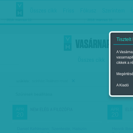
Összes cikk
Friss
Fókusz
Szerintem
Í
Chipekkel a rák ellen
Párkapcsolati matiné
2018. március 12.
2018. március 16.
Tisztelt
A Vasárnap
vasarnapi
Összes cikk
Friss
F
cikkek a r
Megértésé
színház-Teátrum rovat
szűkítés:
A Kiadó
Szűrések beállítása
Szer
NEM ELÉG A FILOZÓFIA
ELÖ
ÁPR
ÁPR
20
20
Daniel Kehlmann: Szenteste, Hatszín
Henrik Ibs