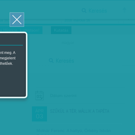
Keresés
ősnők nőnapra
Megtáncoltatott Oscar-szobor
us 16.
2018. március 16.
i Hírekre, kattintson!
Kutatás
magyar
ent meg. A
start
 megjelent
Keresés
lhetőek.
stop
Dátum szerint
SZŰKÜL A TÉR, MÁLLIK A TAPÉTA
ÁPR
03
Molnár Ferenc: A hattyú, Örkény István